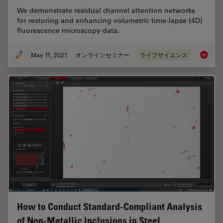
We demonstrate residual channel attention networks
for restoring and enhancing volumetric time-lapse (4D)
fluorescence microscopy data.
May 11, 2021
オンラインセミナー
ライフサイエンス
AI in M
How to Conduct Standard-Compliant Analysis
of Non-Metallic Inclusions in Steel