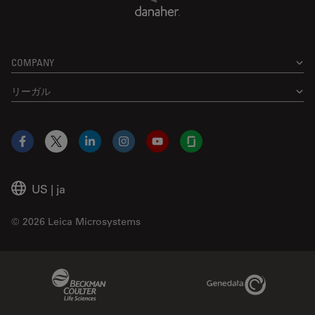
COMPANY
リーガル
Facebook
X
LinkedIn
Instagram
YouTube
Glassdoor
US
|
ja
© 2026 Leica Microsystems
Beckman Coulter Link
Genedata Link