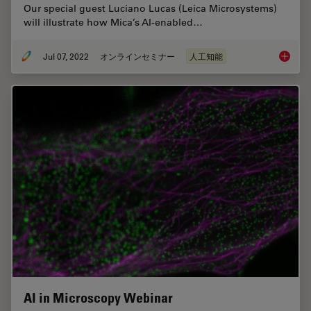
Our special guest Luciano Lucas (Leica Microsystems)
will illustrate how Mica’s AI-enabled…
Jul 07, 2022
オンラインセミナー
人工知能
3D Spat
AI in Microscopy Webinar