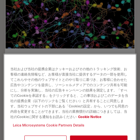
Unlocking Insights in Complex and Dense
Neuron Images Guided by AI
当社および当社の提携企業はクッキーおよびその他のトラッキング技術、お
客様の連絡先情報など、お客様が直接当社に提供するデータの一部を使用し
The latest advancement in Aivia AI image analysis
てこれらやその他のウェブサイトとのやり取りに基づき、お客様に合わせた
software provides improved soma detection, additional
広告やコンテンツを提供し、ソーシャルメディアでのコンテンツ共有を可能
にし、分析を実施し、当社の広告キャンペーンの効果を測定します。「すべ
flexibility in neuron tracing, 3D relational measurement
てのCookieを承認する」をクリックすると、この事項およびこのデータを当
including Sholl analysis and more.
社の提携企業（以下のリンクをご覧ください）と共有することに同意しま
す。当社ウェブサイトの下部にある「Cookieの設定」から、いつでも同意の
内容を変更することができます。当社の業務慣行の詳細につきましては、当
Jun 16, 2023
オンラインセミナー
人工知能
Unlocki
社のCookieに関する通知をお読みください
Cookie Notice
Leica Microsystems Cookie Partners Details