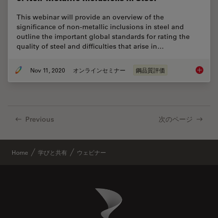
This webinar will provide an overview of the
significance of non-metallic inclusions in steel and
outline the important global standards for rating the
quality of steel and difficulties that arise in…
Nov 11, 2020
オンラインセミナー
鋼品質評価
How to 
Previous
次のページ
Home
学びと共有
ウェビナー
Danaher Logo
Footer