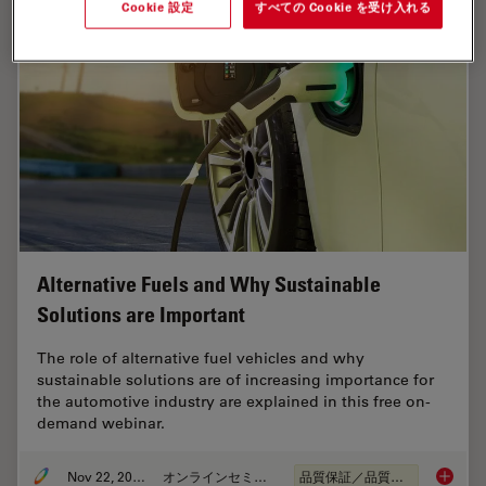
Cookie 設定
すべての Cookie を受け入れる
Alternative Fuels and Why Sustainable
Solutions are Important
The role of alternative fuel vehicles and why
sustainable solutions are of increasing importance for
the automotive industry are explained in this free on-
demand webinar.
Nov 22, 2022
オンラインセミナー
品質保証／品質管理
Alterna