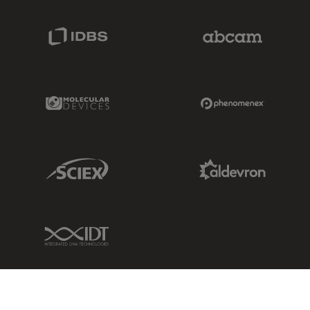
IDBS Link
Abcam Limited
Molecular Devices Link
Phenomenex L
Sciex Link
Aldevron Link
IDT Link