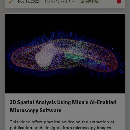
Nov 17, 2022
オンラインセミナー
清浄度分析
Technica
3D Spatial Analysis Using Mica's AI-Enabled
Microscopy Software
This video offers practical advice on the extraction of
publication grade insights from microscopy images.