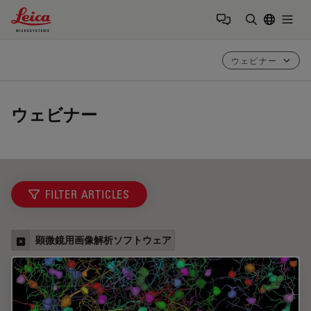
Leica Microsystems Logo
Togg
検索用語を
ウェビナー
ウェビナー
FILTER ARTICLES
顕微鏡用画像解析ソフトウェア