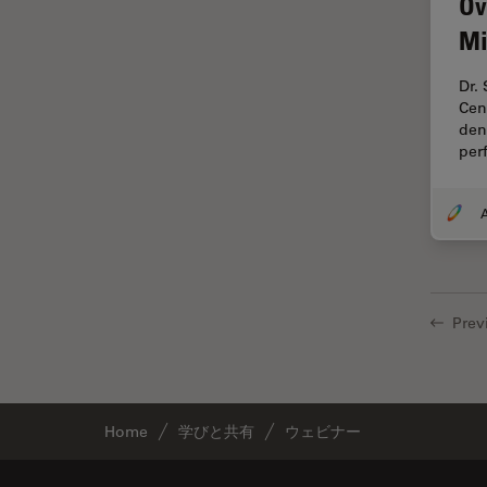
Ov
DM ILM
Thunderイメージング
Mi
DM1000
TIRF
Dr.
DM1000 LED
Upright Microscopy
Cen
DM4 B & DM6 B
den
アプリケーションノート
per
DM4 M
イオンビームミリング
DM4 P, DM750 P & Visoria P
インダストリー
A
DM500
インペリアル・カレッジ・ロン
ドンイメージングハブ
DM6 FS
ウイルス学
DM750
Prev
ウルトラミクロトーム
DM750 M
エルゴノミクス
DM8000 M & DM12000 M
エレクトロニクスおよび半導体
DMi1
Home
学びと共有
ウェビナー
産業
DMi8
エレクトロニクスのための断面