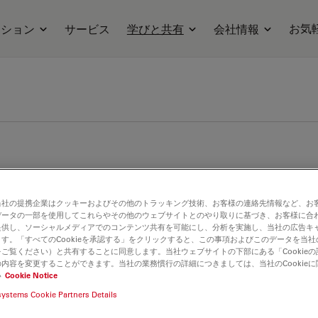
お気
ーション
サービス
学びと共有
会社情報
当社の提携企業はクッキーおよびその他のトラッキング技術、お客様の連絡先情報など、お
データの一部を使用してこれらやその他のウェブサイトとのやり取りに基づき、お客様に合
提供し、ソーシャルメディアでのコンテンツ共有を可能にし、分析を実施し、当社の広告キ
す。「すべてのCookieを承認する」をクリックすると、この事項およびこのデータを当
ご覧ください）と共有することに同意します。当社ウェブサイトの下部にある「Cookie
内容を変更することができます。当社の業務慣行の詳細につきましては、当社のCookie
い
Cookie Notice
systems Cookie Partners Details
術用顕微鏡