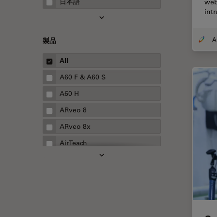
日本語
web
int
FRAP
FRET
製品
Fテクニック
All
HyD
A60 F & A60 S
Inverted Microscopy
A60 H
Neuro-Oncology
ARveo 8
Neurovascular Surgery
ARveo 8x
Red Reflex
AirTeach
SEM
Aivia
Service
Cell DIVE
STED
Cleanliness Analysis Systems
STELLARISの機能
DM IL LED
TEM