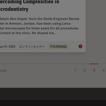
ercoming Complexities in
crodentistry
 Salam Abu Arqub, from the Smile Engineer Dental
ter in Amman, Jordan, has been using Leica
tal microscopes for three years for all procedures
formed at the clinic. He shared his…
pr 01, 2020
オンラインセミナー
手術用顕微鏡
Overcoming Complexi
ious
1
2
3
3