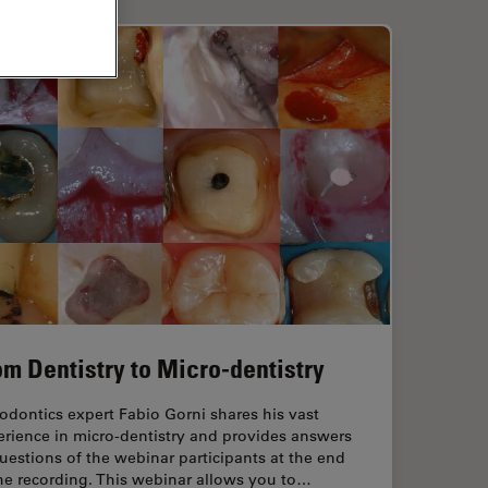
om Dentistry to Micro-dentistry
dontics expert Fabio Gorni shares his vast
erience in micro-dentistry and provides answers
uestions of the webinar participants at the end
he recording. This webinar allows you to…