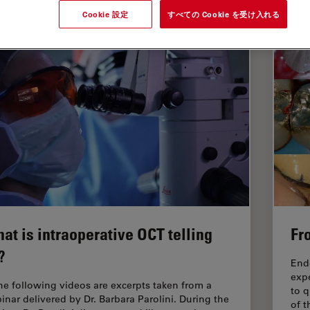
Cookie 設定
すべての Cookie を受け入れる
at is intraoperative OCT telling
Fr
?
Endo
exp
the following videos are excerpts taken from a
to q
inar delivered by Dr. Barbara Parolini. During the
of t