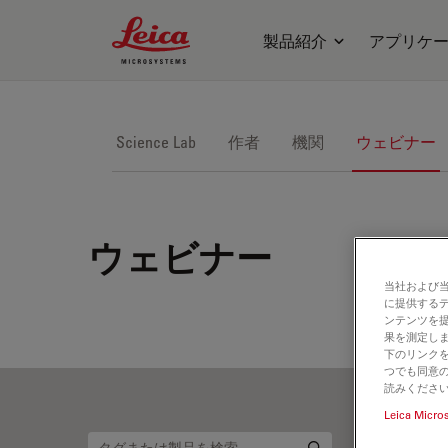
Leica Microsystems Logo
製品紹介
アプリケ
Science Lab
作者
機関
ウェビナー
ウェビナー
当社および
に提供する
ンテンツを
果を測定しま
下のリンクを
つでも同意の
読みくださ
Leica Micro
手