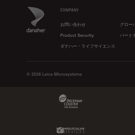
解析
DVM6
Footer
Danaher Logo
COMPANY
オックスフォード・センター・
EL6000
オブ・エクセレンス
EM AC20
お問い合わせ
グロー
オルガノイド＋3D細胞培養
EM ACE200
Product Security
パート
カメラ
EM ACE600
ダナハー・ライフサイエンス
がん研究
EM AFS2
クライオSEM
EM CPD300
クライオ電子顕微鏡
© 2026 Leica Microsystems
EM CTD
クリーニング
EM GP2
コーティング
EM ICE
Beckman Coulter Link
コヒーレントラマン散乱(CRS)
EM KMR3
サンフランシスコ・イノベーシ
EM RAPID
ョン・ハブ
Molecular Devices Link
EM TIC 3X
サンプル調製