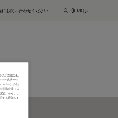
軽にお問い合わせください
US
|
ja
検索用語を入力
客様が直接当社
わせた広告やコ
ャンペーンの効
社の提携企業（以
の設定」から、い
に関する通知をお