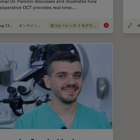
inar Dr. Parolini discusses and illustrates how
raoperative OCT provides real-time,…
Aug 13, 2020
オンラインセミナー
光コヒーレンス トモグラフィ（OCT）
A
What is intraoperati