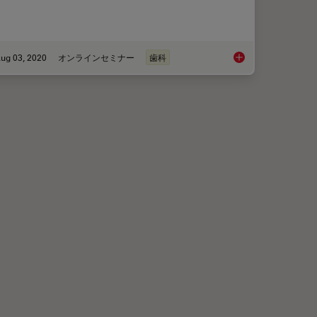
ug 03, 2020
オンラインセミナー
歯科
ve OCT telling us?
From Dentistry to Mi