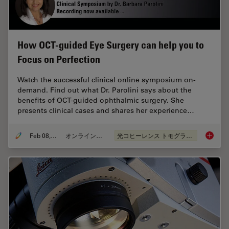
How OCT-guided Eye Surgery can help you to
Focus on Perfection
Watch the successful clinical online symposium on-
demand. Find out what Dr. Parolini says about the
benefits of OCT-guided ophthalmic surgery. She
presents clinical cases and shares her experience…
Feb 08, 2021
オンラインセミナー
光コヒーレンス トモグラフィ（OCT）
How OCT