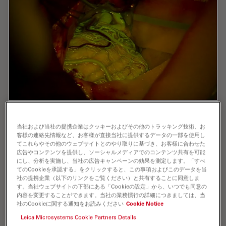
Benefits of Fluorescence in Vascular
当社および当社の提携企業はクッキーおよびその他のトラッキング技術、お
Neurosurgery
客様の連絡先情報など、お客様が直接当社に提供するデータの一部を使用し
てこれらやその他のウェブサイトとのやり取りに基づき、お客様に合わせた
Fluorescein and ICG fluorescence videoangiography
広告やコンテンツを提供し、ソーシャルメディアでのコンテンツ共有を可能
have transformed the experience of vascular
にし、分析を実施し、当社の広告キャンペーンの効果を測定します。「すべ
neurosurgeons, providing an intraoperative view with
てのCookieを承認する」をクリックすると、この事項およびこのデータを当
社の提携企業（以下のリンクをご覧ください）と共有することに同意しま
enriched information. During the Leica 2021…
す。当社ウェブサイトの下部にある「Cookieの設定」から、いつでも同意の
内容を変更することができます。当社の業務慣行の詳細につきましては、当
社のCookieに関する通知をお読みください
Cookie Notice
Jul 06, 2022
オンラインセミナー
AR Surgery
Benefit
Leica Microsystems Cookie Partners Details