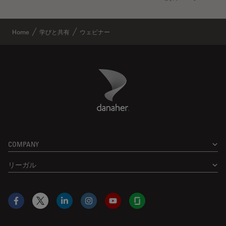
Home
学びと共有
ウェビナー
Danaher Logo
Footer
COMPANY
リーガル
Facebook
X
LinkedIn
Instagram
YouTube
Glassdoor