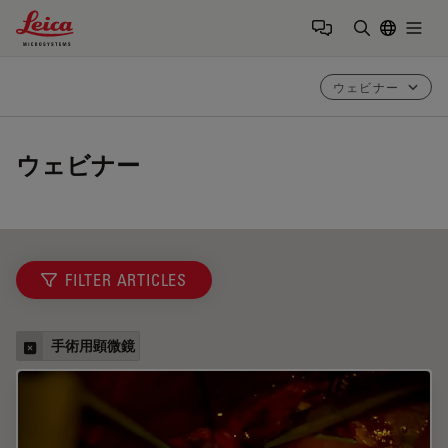
Leica Microsystems Logo
Togg
検索用語を
ウェビナー
ウェビナー
FILTER ARTICLES
手術用顕微鏡