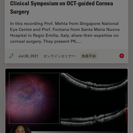
Clinical Symposium on OCT-guided Cornea
Surgery
In this recording Prof. Mehta from Singapore National
Eye Centre and Prof. Fontana from Santa Maria Nuova
Hospital in Regio Emilia, Italy, share their expertise on
corneal surgery. They present PK,…
Jul 26, 2021
オンラインセミナー
角膜手術
Clinica