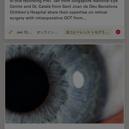
In this recording Prof. Tan from Singapore National Eye
Centre and Dr. Català from Sant Joan de Déu Barcelona
Children’s Hospital share their expertise on retinal
surgery with intraoperative OCT from…
Jan 12, 2022
オンラインセミナー
光コヒーレンス トモグラフィ（OCT）
Clinica