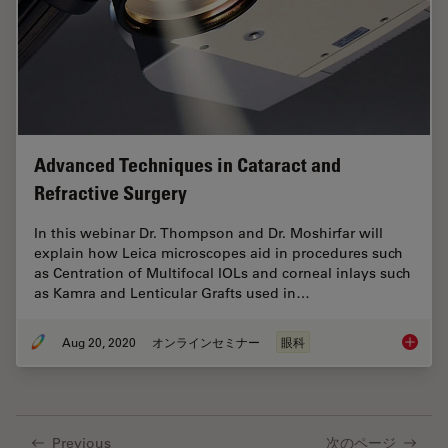
Advanced Techniques in Cataract and
Refractive Surgery
In this webinar Dr. Thompson and Dr. Moshirfar will
explain how Leica microscopes aid in procedures such
as Centration of Multifocal IOLs and corneal inlays such
as Kamra and Lenticular Grafts used in…
Aug 20, 2020
オンラインセミナー
眼科
Advance
Previous
次のページ