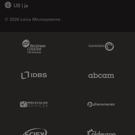
US
|
ja
© 2026 Leica Microsystems
Beckman Coulter Link
Genedata Link
IDBS Link
Abcam Limited
Molecular Devices Link
Phenomenex L
Sciex Link
Aldevron Link