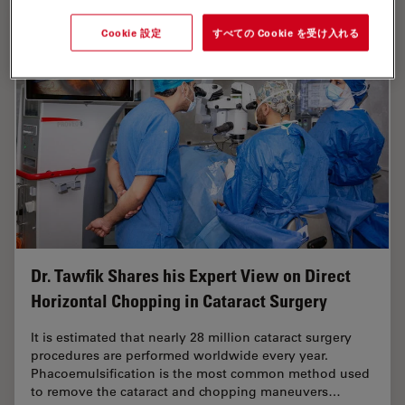
Cookie 設定
すべての Cookie を受け入れる
Dr. Tawfik Shares his Expert View on Direct
Horizontal Chopping in Cataract Surgery
It is estimated that nearly 28 million cataract surgery
procedures are performed worldwide every year.
Phacoemulsification is the most common method used
to remove the cataract and chopping maneuvers…