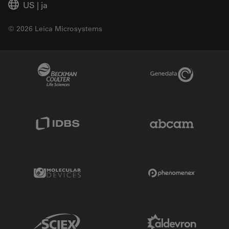
US
|
ja
© 2026 Leica Microsystems
Beckman Coulter Link
Genedata Link
IDBS Link
Abcam Limited
Molecular Devices Link
Phenomenex L
Sciex Link
Aldevron Link