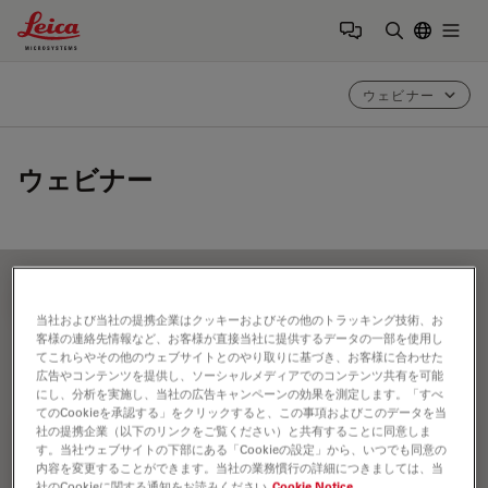
Leica Microsystems Logo
Togg
検索用語を
ウェビナー
ウェビナー
FILTER ARTICLES
当社および当社の提携企業はクッキーおよびその他のトラッキング技術、お
客様の連絡先情報など、お客様が直接当社に提供するデータの一部を使用し
てこれらやその他のウェブサイトとのやり取りに基づき、お客様に合わせた
材料科学と分析
広告やコンテンツを提供し、ソーシャルメディアでのコンテンツ共有を可能
にし、分析を実施し、当社の広告キャンペーンの効果を測定します。「すべ
てのCookieを承認する」をクリックすると、この事項およびこのデータを当
社の提携企業（以下のリンクをご覧ください）と共有することに同意しま
す。当社ウェブサイトの下部にある「Cookieの設定」から、いつでも同意の
内容を変更することができます。当社の業務慣行の詳細につきましては、当
社のCookieに関する通知をお読みください
Cookie Notice