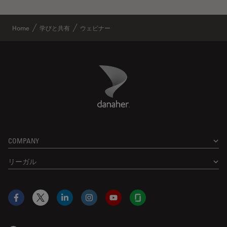
Home
学びと共有
ウェビナー
Danaher Logo
Footer
COMPANY
リーガル
Facebook
X
LinkedIn
Instagram
YouTube
Glassdoor