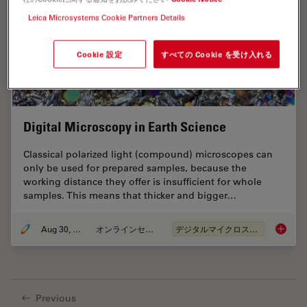
Leica Microsystems Cookie Partners Details
Cookie 設定
すべての Cookie を受け入れる
Digital Microscopy in Earth Science
Classical polarized light (compound) microscopes can
only be used for prepared samples, because the
working distance they offer is insufficient for whole
samples. This means that thicker and bigger…
Aug 30, 2017
オンラインセミナー
デジタルマイクロスコープ
Digital
Previous