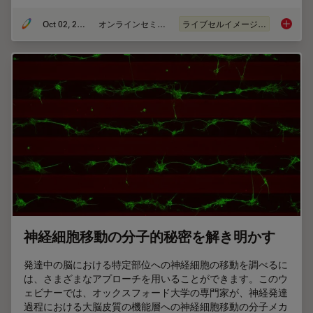
Oct 02, 2024
オンラインセミナー
ライブセルイメージング
Cutting
神経細胞移動の分子的秘密を解き明かす
発達中の脳における特定部位への神経細胞の移動を調べるに
は、さまざまなアプローチを用いることができます。このウ
ェビナーでは、オックスフォード大学の専門家が、神経発達
過程における大脳皮質の機能層への神経細胞移動の分子メカ