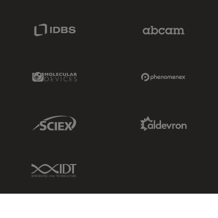
IDBS Link
Abcam Limited
Molecular Devices Link
Phenomenex L
Sciex Link
Aldevron Link
IDT Link