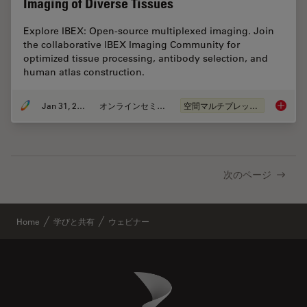
Imaging of Diverse Tissues
Explore IBEX: Open-source multiplexed imaging. Join
the collaborative IBEX Imaging Community for
optimized tissue processing, antibody selection, and
human atlas construction.
Jan 31, 2024
オンラインセミナー
空間マルチプレックス
Acceler
次のページ
Home
学びと共有
ウェビナー
Danaher Logo
Footer