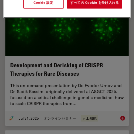
Cookie 設定
すべての Cookie を受け入れる
Development and Derisking of CRISPR
Therapies for Rare Diseases
This on-demand presentation by Dr. Fyodor Urnov and
Dr. Sadik Kassim, originally delivered at ASGCT 2025,
focused on a critical challenge in genetic medicine: how
to scale CRISPR therapies from…
Jul 31, 2025
オンラインセミナー
人工知能
Develop