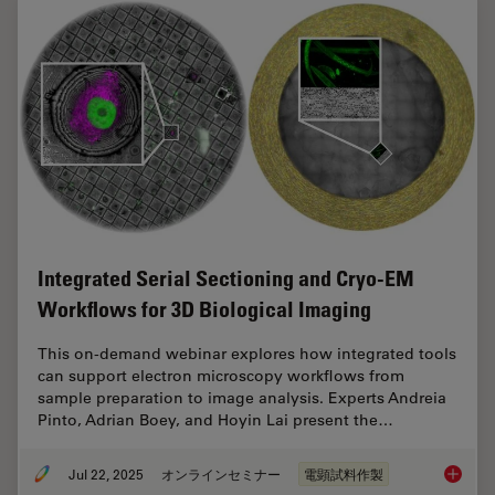
Integrated Serial Sectioning and Cryo-EM
Workflows for 3D Biological Imaging
This on-demand webinar explores how integrated tools
can support electron microscopy workflows from
sample preparation to image analysis. Experts Andreia
Pinto, Adrian Boey, and Hoyin Lai present the…
Jul 22, 2025
オンラインセミナー
電顕試料作製
Integra