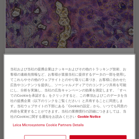
AI meets Deep Visual Proteomics (DVP) to
Advance Disease Research
当社および当社の提携企業はクッキーおよびその他のトラッキング技術、お
客様の連絡先情報など、お客様が直接当社に提供するデータの一部を使用し
In this webinar, Dr. Andreas Mund will introduce a
てこれらやその他のウェブサイトとのやり取りに基づき、お客様に合わせた
cutting-edge platform that merges Deep Visual
広告やコンテンツを提供し、ソーシャルメディアでのコンテンツ共有を可能
にし、分析を実施し、当社の広告キャンペーンの効果を測定します。「すべ
Proteomics (DVP) with AI-powered pathology models,
てのCookieを承認する」をクリックすると、この事項およびこのデータを当
enabling high-resolution mapping of key regions in…
社の提携企業（以下のリンクをご覧ください）と共有することに同意しま
す。当社ウェブサイトの下部にある「Cookieの設定」から、いつでも同意の
内容を変更することができます。当社の業務慣行の詳細につきましては、当
Oct 16, 2025
オンラインセミナー
レーザーマイクロダイセクション（LMD）
AI meet
社のCookieに関する通知をお読みください
Cookie Notice
Leica Microsystems Cookie Partners Details