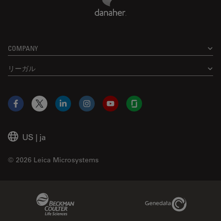
COMPANY
リーガル
Facebook
X
LinkedIn
Instagram
YouTube
Glassdoor
US
|
ja
© 2026 Leica Microsystems
Beckman Coulter Link
Genedata Link