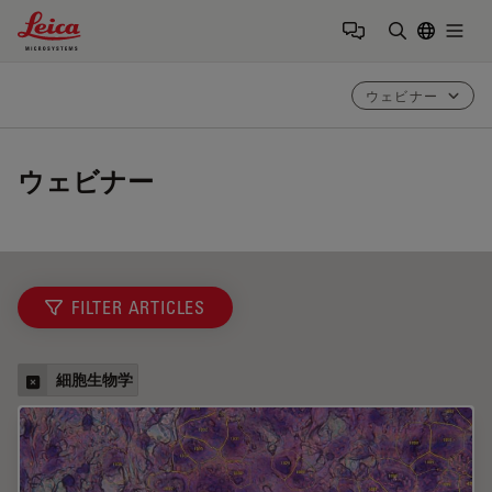
Leica Microsystems Logo
Togg
検索用語を
ウェビナー
ウェビナー
FILTER ARTICLES
細胞生物学