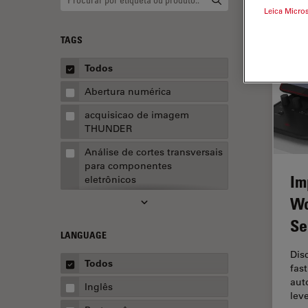
Leica Micro
TAGS
Todos
Abertura numérica
acquisicao de imagem
THUNDER
Análise de cortes transversais
para componentes
Im
eletrônicos
Wo
Análise de imagens
Se
Análise de limpeza
LANGUAGE
Análise multiplex espacial
Dis
Todos
fas
Anatomia Patológica
aut
Inglês
lev
Aquisição de imagens