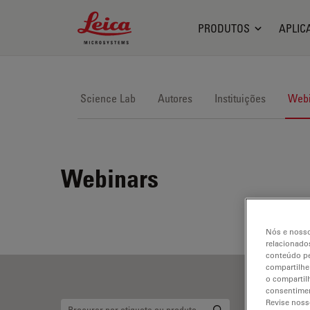
Leica Microsystems Logo
PRODUTOS
APLIC
Science Lab
Autores
Instituições
Webi
Webinars
Nós e nosso
relacionados
conteúdo pe
compartilhe
o compartil
consentimen
Revise noss