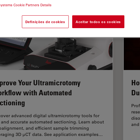
systems Cookie Partners Details
Definições de cookies
Aceitar todos os cookies
prove Your Ultramicrotomy
Ho
rkflow with Automated
Du
ctioning
Prof
rese
cover advanced digital ultramicrotomy tools for
diso
t and accurate automated sectioning. Learn about
and
oalignment, and efficient sample trimming
eraging 3D µCT data. See application examples…