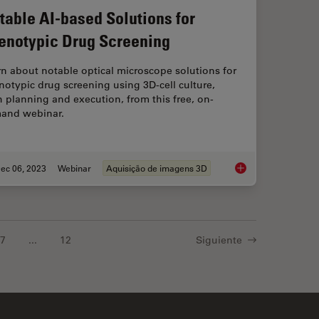
table AI-based Solutions for
enotypic Drug Screening
n about notable optical microscope solutions for
otypic drug screening using 3D-cell culture,
 planning and execution, from this free, on-
and webinar.
ec 06, 2023
Webinar
Aquisição de imagens 3D
exed 2D Data into Spatial Insights Guided by AI
Notable AI-based Sol
7
...
12
Siguiente