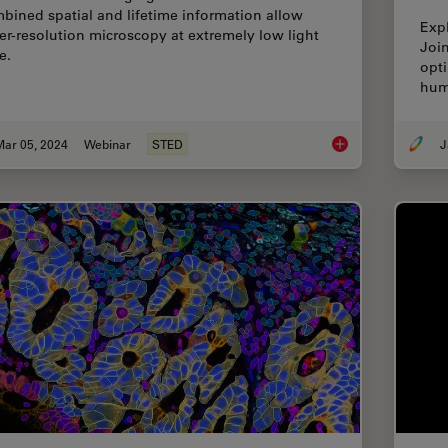
bined spatial and lifetime information allow
Exp
er-resolution microscopy at extremely low light
Joi
e.
opti
hum
Mar 05, 2024
Webinar
STED
J
Extended Live-cell 