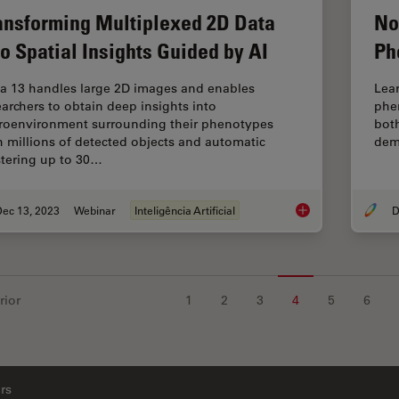
ansforming Multiplexed 2D Data
No
to Spatial Insights Guided by AI
Ph
ia 13 handles large 2D images and enables
Lear
earchers to obtain deep insights into
phen
roenvironment surrounding their phenotypes
both
h millions of detected objects and automatic
dem
stering up to 30…
Dec 13, 2023
Webinar
Inteligência Artificial
D
Transforming Multipl
rior
1
2
3
4
5
6
rs