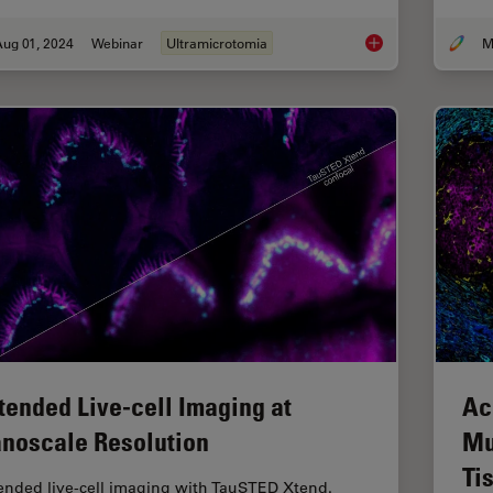
Aug 01, 2024
Webinar
Ultramicrotomia
Improve Your Ultra
tended Live-cell Imaging at
Ac
noscale Resolution
Mu
Ti
ended live-cell imaging with TauSTED Xtend.