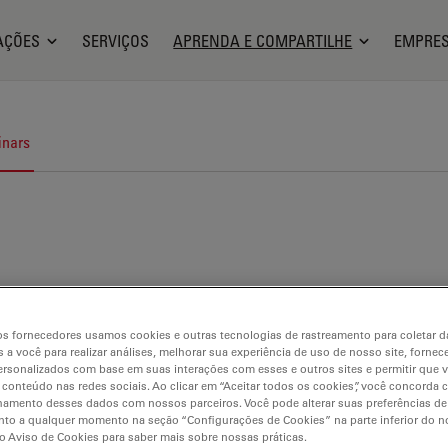
AÇÕES
SERVIÇOS
APRENDA E COMPARTILHE
EMPRE
nars
s fornecedores usamos cookies e outras tecnologias de rastreamento para coletar 
 a você para realizar análises, melhorar sua experiência de uso de nosso site, fornec
rsonalizados com base em suas interações com esses e outros sites e permitir que 
 conteúdo nas redes sociais. Ao clicar em “Aceitar todos os cookies”, você concorda
hamento desses dados com nossos parceiros. Você pode alterar suas preferências de
to a qualquer momento na seção “Configurações de Cookies” na parte inferior do no
o Aviso de Cookies para saber mais sobre nossas práticas.