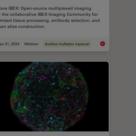
lore IBEX: Open-source multiplexed imaging.
n the collaborative IBEX Imaging Community for
mized tissue processing, antibody selection, and
an atlas construction.
an 31, 2024
Webinar
Análise multiplex espacial
Imaging at Nanoscale Resolution
Accelerating Discove