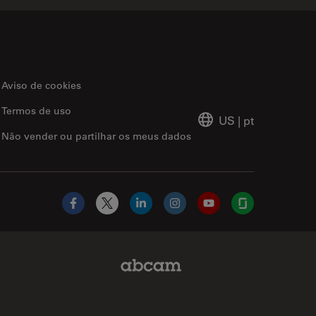
Aviso de cookies
Termos de uso
US
|
pt
Não vender ou partilhar os meus dados
Facebook
X
LinkedIn
Instagram
YouTube
Glassdoor
Abcam Limited Link