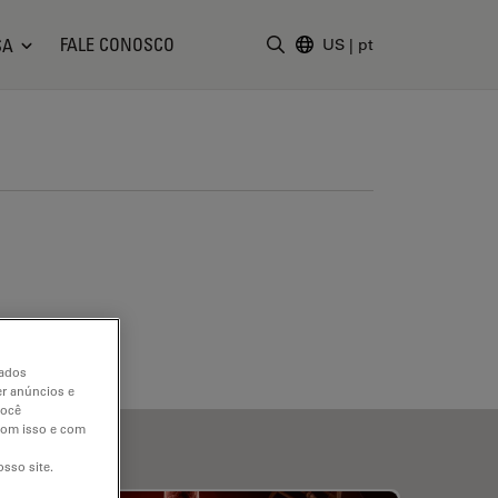
FALE CONOSCO
SA
US
|
pt
Insira o termo da pesquisa
dados
er anúncios e
você
 com isso e com
sso site.