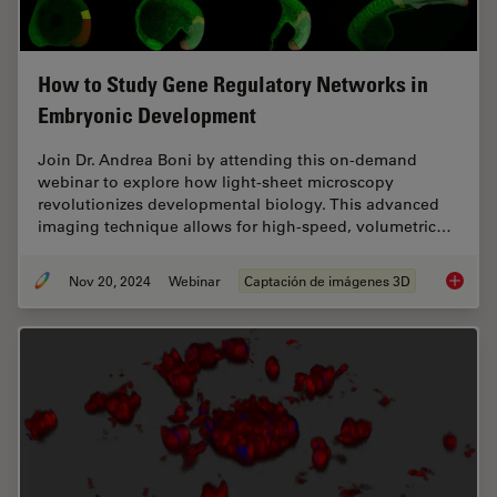
How to Study Gene Regulatory Networks in
Embryonic Development
Join Dr. Andrea Boni by attending this on-demand
webinar to explore how light-sheet microscopy
revolutionizes developmental biology. This advanced
imaging technique allows for high-speed, volumetric…
Nov 20, 2024
Webinar
Captación de imágenes 3D
How to 