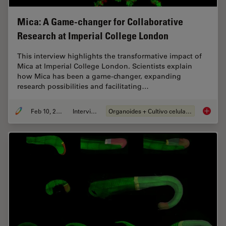
Mica: A Game-changer for Collaborative
Research at Imperial College London
This interview highlights the transformative impact of
Mica at Imperial College London. Scientists explain
how Mica has been a game-changer, expanding
research possibilities and facilitating…
Feb 10, 2025
Interview
Organoides + Cultivo celular 3D
Mica: A