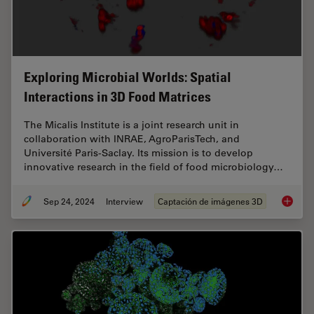
Exploring Microbial Worlds: Spatial
Interactions in 3D Food Matrices
The Micalis Institute is a joint research unit in
collaboration with INRAE, AgroParisTech, and
Université Paris-Saclay. Its mission is to develop
innovative research in the field of food microbiology…
Sep 24, 2024
Interview
Captación de imágenes 3D
Explorin