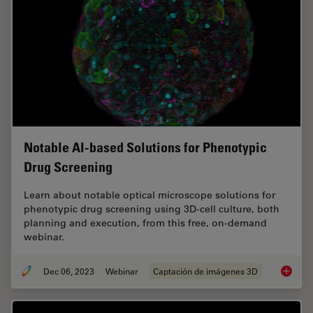
Notable AI-based Solutions for Phenotypic
Drug Screening
Learn about notable optical microscope solutions for
phenotypic drug screening using 3D-cell culture, both
planning and execution, from this free, on-demand
webinar.
Dec 06, 2023
Webinar
Captación de imágenes 3D
Notable