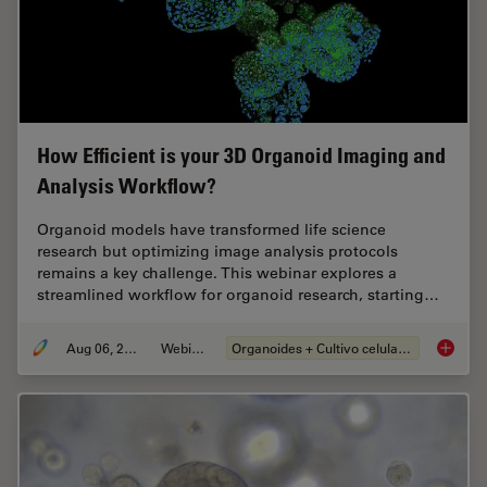
How Efficient is your 3D Organoid Imaging and
Analysis Workflow?
Organoid models have transformed life science
research but optimizing image analysis protocols
remains a key challenge. This webinar explores a
streamlined workflow for organoid research, starting…
Aug 06, 2024
Webinar
Organoides + Cultivo celular 3D
How Eff