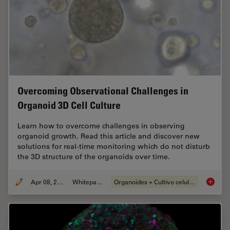
Overcoming Observational Challenges in
Organoid 3D Cell Culture
Learn how to overcome challenges in observing
organoid growth. Read this article and discover new
solutions for real-time monitoring which do not disturb
the 3D structure of the organoids over time.
Apr 08, 2024
Whitepaper
Organoides + Cultivo celular 3D
Overcom