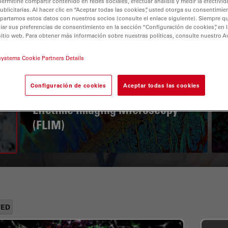
permitirle compartir contenido en redes sociales, efectuar análisis y medir la efectivi
licitarias. Al hacer clic en “Aceptar todas las cookies”, usted otorga su consentimie
partamos estos datos con nuestros socios (consulte el enlace siguiente). Siempre qu
r sus preferencias de consentimiento en la sección “Configuración de cookies”, en la
sitio web. Para obtener más información sobre nuestras políticas, consulte nuestro A
systems Cookie Partners Details
Configuración de cookies
Aceptar todas las cookies
A Guide to Fluorescence
Lifetime Imaging Microscopy
(FLIM)
TED