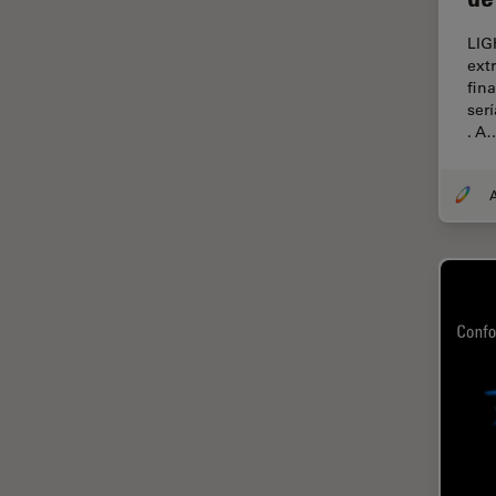
Cirugía de córnea
LIG
ext
Cirugía de glaucoma
fin
Cirugías de retina
ser
. A
CLEM
Conceptos básicos de
microscopía
Congelación a alta presión
Conservación de arte
Contrast Methods in Light
Microscopy
Crio SEM
Cultivo celular
De microscopía
Disección