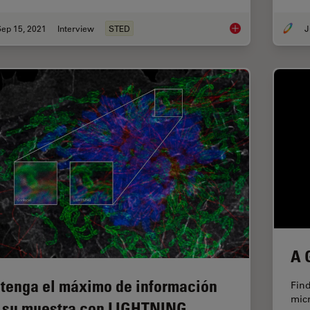
Sep 15, 2021
Interview
STED
J
Benefits of Combini
A 
tenga el máximo de información
Find
mic
 su muestra con LIGHTNING