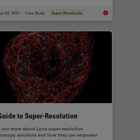
un 02, 2021
Case Study
Super-Resolución
ng STED and Lifetime
Kinetochore Assembl
Guide to Super-Resolution
 out more about Leica super-resolution
roscopy solutions and how they can empower