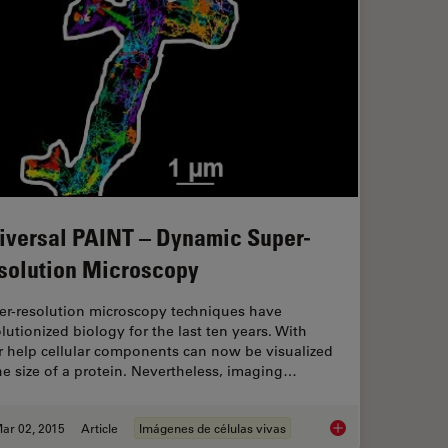
iversal PAINT – Dynamic Super-
solution Microscopy
er-resolution microscopy techniques have
lutionized biology for the last ten years. With
r help cellular components can now be visualized
he size of a protein. Nevertheless, imaging…
ar 02, 2015
Article
Imágenes de células vivas
D spectroscopy
Universal PAINT – D