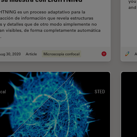
you 
and
HTNING es un proceso adaptativo para la
racción de información que revela estructuras
as y detalles que de otro modo simplemente no
ían visibles, de forma completamente automática
…
Aug 30, 2020
Article
Microscopía confocal
A
Obtenga el máximo 