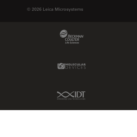
Imágenes cuantitativas
© 2026 Leica Microsystems
Imágenes de células vivas
Imagenología in vivo de
Beckman Coulter Link
organismos completos
Imagenología y análisis de
tejidos avanzados
Imperial Imaging Hub
Molecular Devices Link
Industria Metalúrgica
Industrie électronique et des
semi-conducteurs
IDT Link
Inmunofluorescencia
Inteligencia Artificial
Inverted Microscopy
Investigación del cáncer