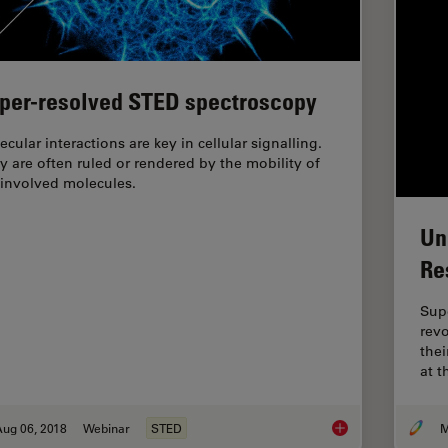
per-resolved STED spectroscopy
cular interactions are key in cellular signalling.
y are often ruled or rendered by the mobility of
 involved molecules.
Un
Re
Sup
revo
thei
at t
Aug 06, 2018
Webinar
STED
M
Super-resolved STE