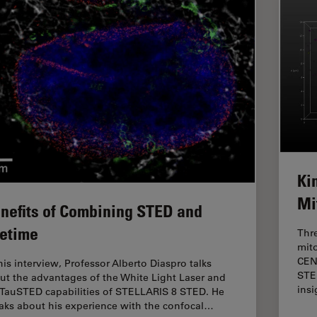
Ki
Mi
nefits of Combining STED and
fetime
Thr
mito
CEN
his interview, Professor Alberto Diaspro talks
STE
ut the advantages of the White Light Laser and
ins
 TauSTED capabilities of STELLARIS 8 STED. He
aks about his experience with the confocal…