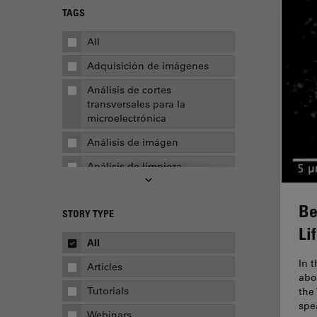
TAGS
All
Adquisición de imágenes
Análisis de cortes
transversales para la
microelectrónica
Análisis de imágen
Análisis de limpieza
Análisis multiplex espacial
Be
STORY TYPE
Apertura numérica
Li
AR Surgery
All
Automoción y transporte
In t
Articles
abo
Biofarmacia
Tutorials
the
spe
Biología celular
Webinars