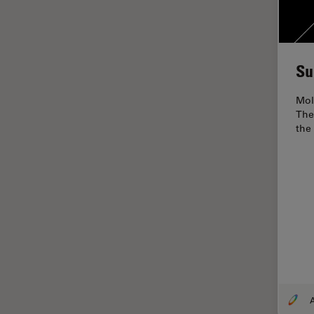
Dispersión Raman Coherente
(CRS)
Drosophila Research
Su
Educación
Mole
Enfermedades
The
neurodegenerativas
the
Ergonomía
Especialidades médicas
Espectroscopia de
descomposición inducida por
láser (LIBS)
F-Techniques
Fabricación de baterías
FLIM (microscopía de
tiempos de vida de