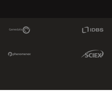
Genedata Link
IDBS Link
Phenomenex Link
Sciex Link