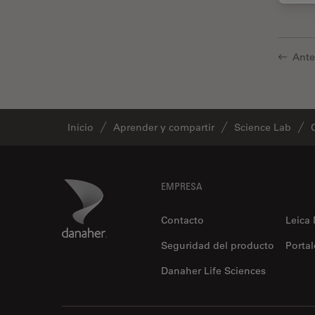
fluorescencia)
Fluorescencia
Fluoróforo
Ante
FluoSync
FRAP
Fresado con haz de iones
Inicio
Aprender y compartir
Science Lab
FRET
Funciones de STELLARIS
Footer
Danaher Logo
EMPRESA
Garantía de calidad / Control
de calidad
Contacto
Leica
Ginecología y Urología
Seguridad del producto
Portal
Granos
Danaher Life Sciences
Historia
HyD