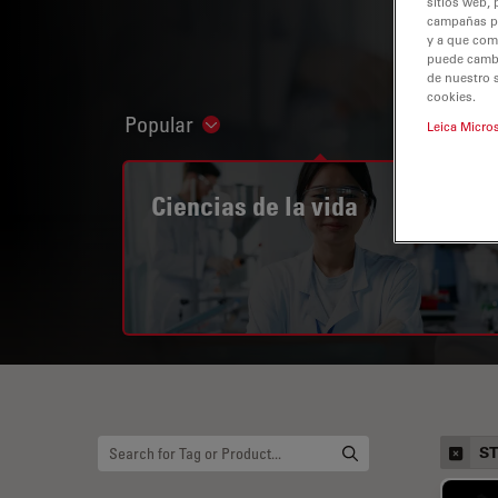
sitios web, 
campañas pub
y a que com
puede cambia
de nuestro 
cookies.
Popular
Leica Micro
Show subnavigation
Ciencias de la vida
S