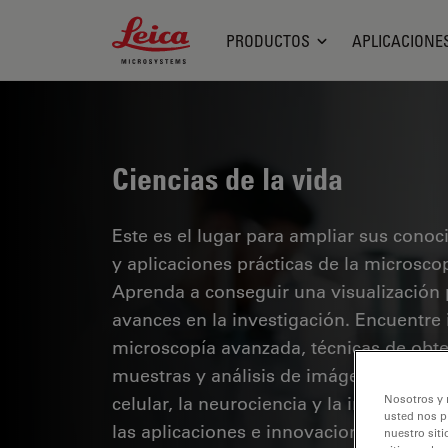
Leica Microsystems Logo
PRODUCTOS
APLICACIONE
Ciencias de la vida
Este es el lugar para ampliar sus cono
y aplicaciones prácticas de la microsco
Aprenda a conseguir una visualización 
avances en la investigación. Encuentre
microscopía avanzada, técnicas de obt
muestras y análisis de imágenes. Los te
celular, la neurociencia y la investigaci
Nosotros y 
usted nos p
las aplicaciones e innovaciones de van
nuestro siti