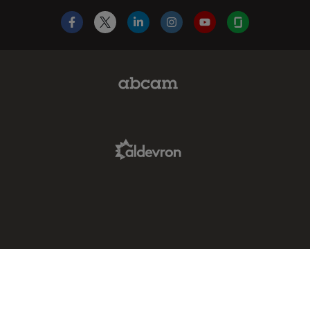
Facebook
X
LinkedIn
Instagram
YouTube
Glassdoor
Abcam Limited Link
Aldevron Link