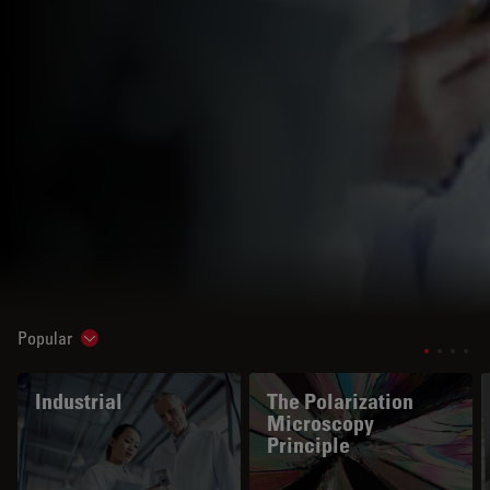
Popular
Show subnavigation
Industrial
The Polarization
Microscopy
Principle