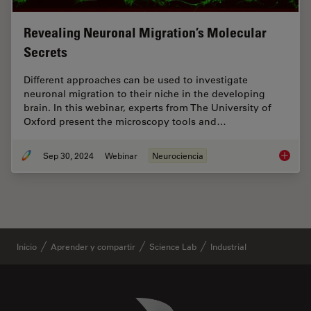
Revealing Neuronal Migration’s Molecular
Secrets
Different approaches can be used to investigate
neuronal migration to their niche in the developing
brain. In this webinar, experts from The University of
Oxford present the microscopy tools and…
Sep 30, 2024
Webinar
Neurociencia
Reveali
Inicio
Aprender y compartir
Science Lab
Industrial
Danaher Logo
Footer