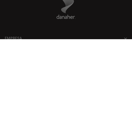
EMPRESA
AVISO LEGAL
Facebook
X
LinkedIn
Instagram
YouTube
Glassdoor
US
|
es
© 2026 Leica Microsystems
Beckman Coulter Link
Genedata Link