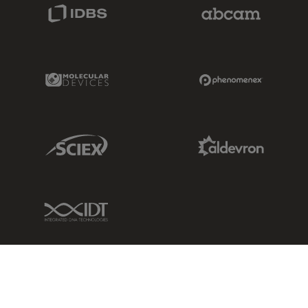
IDBS Link
Abcam Limited
Molecular Devices Link
Phenomenex L
Sciex Link
Aldevron Link
IDT Link