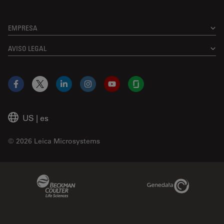
EMPRESA
AVISO LEGAL
Facebook
X
LinkedIn
Instagram
YouTube
Glassdoor
US
|
es
© 2026 Leica Microsystems
Beckman Coulter Link
Genedata Link