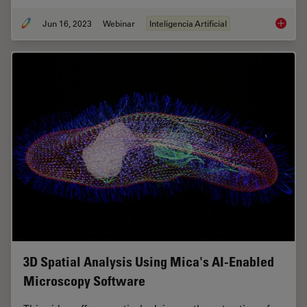
Jun 16, 2023
Webinar
Inteligencia Artificial
Unlocki
3D Spatial Analysis Using Mica's AI-Enabled
Microscopy Software