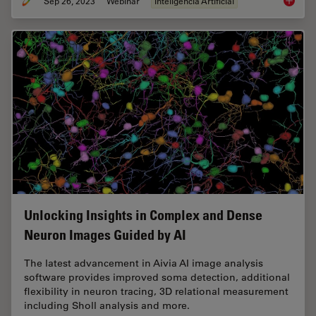
Sep 26, 2023
Webinar
Inteligencia Artificial
Explori
Unlocking Insights in Complex and Dense
Neuron Images Guided by AI
The latest advancement in Aivia AI image analysis
software provides improved soma detection, additional
flexibility in neuron tracing, 3D relational measurement
including Sholl analysis and more.