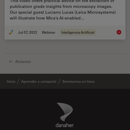
This video offers practical advice on the extraction of
publication grade insights from microscopy images.
Our special guest Luciano Lucas (Leica Microsystems)
will illustrate how Mica’s AI-enabled…
Jul 07, 2022
Webinar
Inteligencia Artificial
3D Spat
Anterior
Inicio
Aprender y compartir
Seminarios en línea
Danaher Logo
Footer