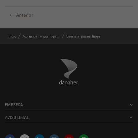
Anterior
Inicio
Aprender y compartir
Seminarios en línea
Danaher Logo
Footer
EMPRESA
AVISO LEGAL