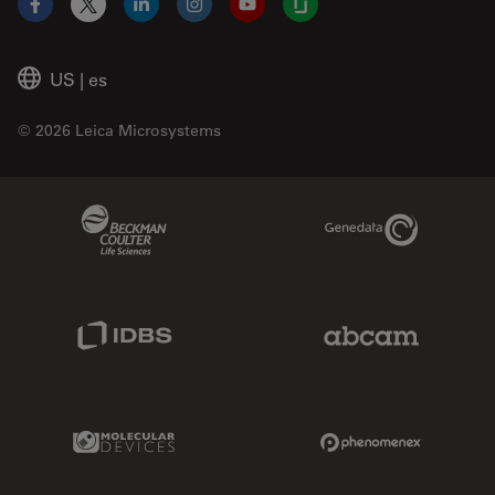
Facebook
X
LinkedIn
Instagram
YouTube
Glassdoor
US
|
es
© 2026 Leica Microsystems
Beckman Coulter Link
Genedata Link
IDBS Link
Abcam Limited
Molecular Devices Link
Phenomenex L