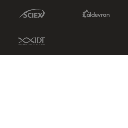
Sciex Link
Aldevron Link
IDT Link