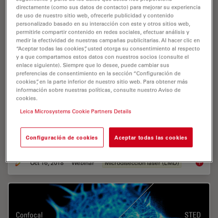
directamente (como sus datos de contacto) para mejorar su experiencia
de uso de nuestro sitio web, ofrecerle publicidad y contenido
personalizado basado en su interacción con este y otros sitios web,
permitirle compartir contenido en redes sociales, efectuar análisis y
medir la efectividad de nuestras campañas publicitarias. Al hacer clic en
“Aceptar todas las cookies”, usted otorga su consentimiento al respecto
y a que compartamos estos datos con nuestros socios (consulte el
enlace siguiente). Siempre que lo desee, puede cambiar sus
preferencias de consentimiento en la sección “Configuración de
cookies”, en la parte inferior de nuestro sitio web. Para obtener más
Live Cell Isolation by Laser Microdissection
información sobre nuestras políticas, consulte nuestro Aviso de
cookies.
Laser microdissection is a tool for the isolation of
Leica Microsystems Cookie Partners Details
homogenous cell populations from their native niches
in tissues to downstream molecular assays. Beside its
Configuración de cookies
Aceptar todas las cookies
routine use for fixed tissue sections,…
Oct 16, 2018
Webinar
Microdisección láser (LMD)
Live Cel