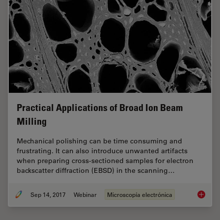
Practical Applications of Broad Ion Beam
Milling
Mechanical polishing can be time consuming and
frustrating. It can also introduce unwanted artifacts
when preparing cross-sectioned samples for electron
backscatter diffraction (EBSD) in the scanning…
Sep 14, 2017
Webinar
Microscopía electrónica
Practica