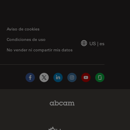
Aviso de cookies
Condiciones de uso
US
|
es
No vender ni compartir mis datos
Facebook
X
LinkedIn
Instagram
YouTube
Glassdoor
Abcam Limited Link
Aldevron Link