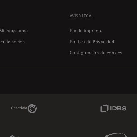
AVISO LEGAL
 Microsystems
Pie de imprenta
es de socios
Politica de Privacidad
Configuración de cookies
Genedata Link
IDBS Link
Phenomenex Link
Sciex Link