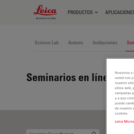
Leica Microsystems Logo
PRODUCTOS
APLICACIONE
Science Lab
Autores
Instituciones
Sem
Nosotros y 
Seminarios en línea
usted nos p
nuestro siti
sitios web, 
campañas pub
y a que com
puede cambia
de nuestro 
cookies.
Leica Micro
Mi