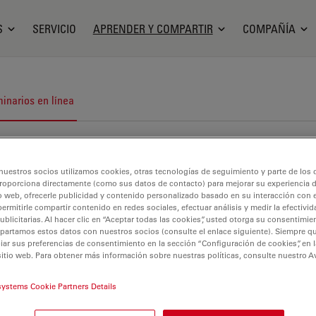
S
SERVICIO
APRENDER Y COMPARTIR
COMPAÑÍA
inarios en línea
nuestros socios utilizamos cookies, otras tecnologías de seguimiento y parte de los
roporciona directamente (como sus datos de contacto) para mejorar su experiencia 
o web, ofrecerle publicidad y contenido personalizado basado en su interacción con e
permitirle compartir contenido en redes sociales, efectuar análisis y medir la efectivi
licitarias. Al hacer clic en “Aceptar todas las cookies”, usted otorga su consentimie
partamos estos datos con nuestros socios (consulte el enlace siguiente). Siempre qu
r sus preferencias de consentimiento en la sección “Configuración de cookies”, en la
sitio web. Para obtener más información sobre nuestras políticas, consulte nuestro A
systems Cookie Partners Details
croscopía industrial