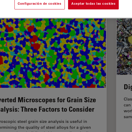
Configuración de cookies
Aceptar todas las cookies
Di
verted Microscopes for Grain Size
Clas
can
alysis: Three Factors to Consider
work
sam
oscopic steel grain size analysis is useful in
ermining the quality of steel alloys for a given