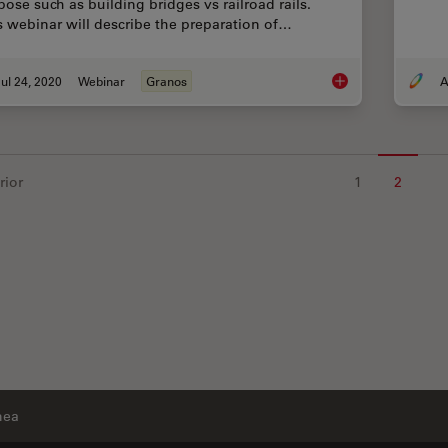
pose such as building bridges vs railroad rails.
s webinar will describe the preparation of…
ul 24, 2020
Webinar
Granos
A
Inverted Microscopes
rior
1
2
nea