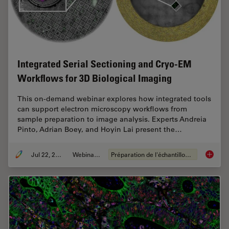
Integrated Serial Sectioning and Cryo-EM
Workflows for 3D Biological Imaging
This on-demand webinar explores how integrated tools
can support electron microscopy workflows from
sample preparation to image analysis. Experts Andreia
Pinto, Adrian Boey, and Hoyin Lai present the…
Jul 22, 2025
Webinaire
Préparation de l'échantillon EM
Integra