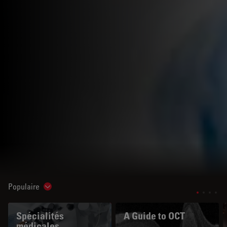
Populaire
Show subnavigation
Spécialités
A Guide to OCT
médicales