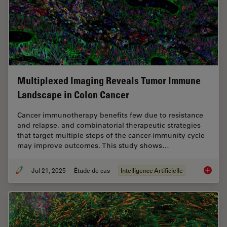
Multiplexed Imaging Reveals Tumor Immune
Landscape in Colon Cancer
Cancer immunotherapy benefits few due to resistance
and relapse, and combinatorial therapeutic strategies
that target multiple steps of the cancer-immunity cycle
may improve outcomes. This study shows…
Jul 21, 2025
Étude de cas
Intelligence Artificielle
Multipl