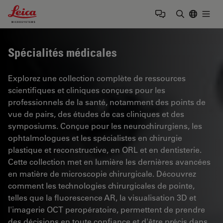
Leica Microsystems Logo
Togg
Saisir un t
Spécialités médicales
Explorez une collection complète de ressources
scientifiques et cliniques conçues pour les
professionnels de la santé, notamment des points de
vue de pairs, des études de cas cliniques et des
symposiums. Conçue pour les neurochirurgiens, les
ophtalmologues et les spécialistes en chirurgie
plastique et reconstructive, en ORL et en dentisterie.
Cette collection met en lumière les dernières avancées
en matière de microscopie chirurgicale. Découvrez
comment les technologies chirurgicales de pointe,
telles que la fluorescence AR, la visualisation 3D et
l'imagerie OCT peropératoire, permettent de prendre
des décisions en toute confiance et d'être précis dans