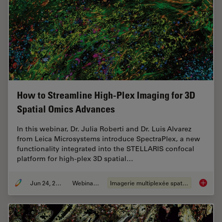
How to Streamline High-Plex Imaging for 3D
Spatial Omics Advances
In this webinar, Dr. Julia Roberti and Dr. Luis Alvarez
from Leica Microsystems introduce SpectraPlex, a new
functionality integrated into the STELLARIS confocal
platform for high-plex 3D spatial…
Jun 24, 2025
Webinaire
Imagerie multiplexée spatiale
How to 