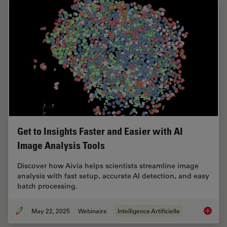
Get to Insights Faster and Easier with AI
Image Analysis Tools
Discover how Aivia helps scientists streamline image
analysis with fast setup, accurate AI detection, and easy
batch processing.
May 22, 2025
Webinaire
Intelligence Artificielle
Get to I