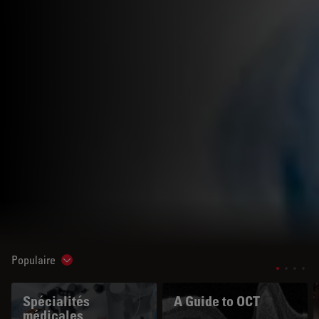
Populaire
Show subnavigation
Spécialités
A Guide to OCT
médicales