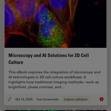
Microscopy and AI Solutions for 2D Cell
Culture
This eBook explores the integration of microscopy and
AI technologies in 2D cell culture workflows. It
highlights how traditional imaging methods—such as
brightfield, phase contrast, and…
Oct 14, 2025
Vue d'ensemble
Culture cellulaire
Microsco