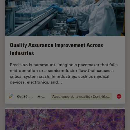
Quality Assurance Improvement Across
Industries
Precision is paramount. Imagine a pacemaker that fails
mid-operation or a semiconductor flaw that causes a
critical system crash. In industries, such as medical
devices, electronics, and…
Oct 30, 2025
Article
Assurance de la qualité / Contrôle de la qualité
Quality