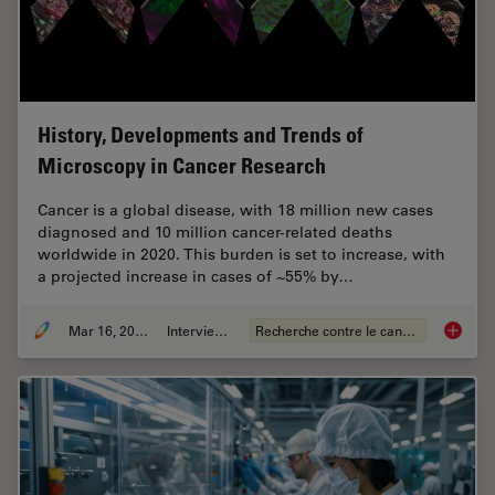
History, Developments and Trends of
Microscopy in Cancer Research
Cancer is a global disease, with 18 million new cases
diagnosed and 10 million cancer-related deaths
worldwide in 2020. This burden is set to increase, with
a projected increase in cases of ~55% by…
Mar 16, 2026
Interviews
Recherche contre le cancer
History