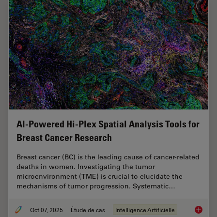
AI-Powered Hi-Plex Spatial Analysis Tools for
Breast Cancer Research
Breast cancer (BC) is the leading cause of cancer-related
deaths in women. Investigating the tumor
microenvironment (TME) is crucial to elucidate the
mechanisms of tumor progression. Systematic…
Oct 07, 2025
Étude de cas
Intelligence Artificielle
AI-Powe