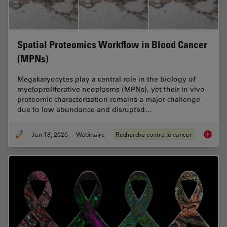
Spatial Proteomics Workflow in Blood Cancer
(MPNs)
Megakaryocytes play a central role in the biology of
myeloproliferative neoplasms (MPNs), yet their in vivo
proteomic characterization remains a major challenge
due to low abundance and disrupted…
Jun 18, 2026
Webinaire
Recherche contre le cancer
Spatial