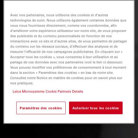
Avec nos partenaires, nous utilisons des cookies et d’autres
technologies de suivi. Nous utilisons également certaines données que
vous nous fournissez directement, comme vos coordonnées, afin
d’améliorer votre expérience utilisateur sur notre site, de vous proposer
des publicités et du contenu personnalisés en fonction de vos
interactions avec ce site et d’autres sites, de vous permettre de partager
du contenu sur les réseaux sociaux, d’effectuer des analyses et de
mesurer l’efficacité de nos campagnes publicitaires. En cliquant sur «
Accepter tous les cookies », vous consentez à leur utilisation et au
partage de ces données avec nos partenaires (voir le lien ci-dessous).
Vous pouvez modifier vos préférences de consentement à tout moment
dans la section « Paramètres des cookies » en bas de notre site.
Consultez notre Notice en matière de cookies pour en savoir plus sur
nos pratiques.
Leica Microsystems Cookie Partners Details
Paramètres des cookies
Autoriser tous les cookies