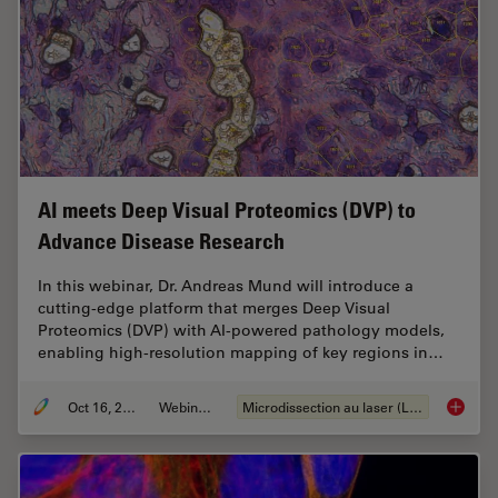
AI meets Deep Visual Proteomics (DVP) to
Advance Disease Research
In this webinar, Dr. Andreas Mund will introduce a
cutting-edge platform that merges Deep Visual
Proteomics (DVP) with AI-powered pathology models,
enabling high-resolution mapping of key regions in…
Oct 16, 2025
Webinaire
Microdissection au laser (LMD)
AI meet