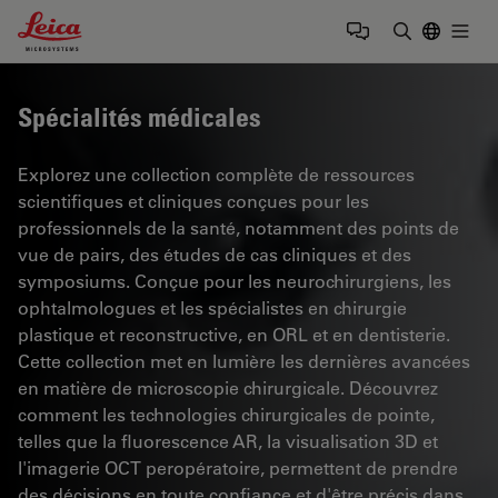
Leica Microsystems Logo
Togg
Saisir un t
Spécialités médicales
Explorez une collection complète de ressources
scientifiques et cliniques conçues pour les
professionnels de la santé, notamment des points de
vue de pairs, des études de cas cliniques et des
symposiums. Conçue pour les neurochirurgiens, les
ophtalmologues et les spécialistes en chirurgie
plastique et reconstructive, en ORL et en dentisterie.
Cette collection met en lumière les dernières avancées
en matière de microscopie chirurgicale. Découvrez
comment les technologies chirurgicales de pointe,
telles que la fluorescence AR, la visualisation 3D et
l'imagerie OCT peropératoire, permettent de prendre
des décisions en toute confiance et d'être précis dans