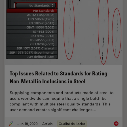
Top Issues Related to Standards for Rating
Non-Metallic Inclusions in Steel
Supplying components and products made of steel to
users worldwide can require that a single batch be
compliant with multiple steel quality standards. This
user demand creates significant challenges…
Jun 19, 2020
Article
Qualité de l'acier
Top Issu