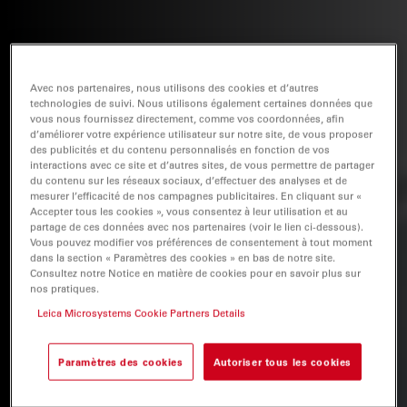
Avec nos partenaires, nous utilisons des cookies et d’autres
technologies de suivi. Nous utilisons également certaines données que
vous nous fournissez directement, comme vos coordonnées, afin
d’améliorer votre expérience utilisateur sur notre site, de vous proposer
des publicités et du contenu personnalisés en fonction de vos
interactions avec ce site et d’autres sites, de vous permettre de partager
du contenu sur les réseaux sociaux, d’effectuer des analyses et de
mesurer l’efficacité de nos campagnes publicitaires. En cliquant sur «
Accepter tous les cookies », vous consentez à leur utilisation et au
partage de ces données avec nos partenaires (voir le lien ci-dessous).
Vous pouvez modifier vos préférences de consentement à tout moment
dans la section « Paramètres des cookies » en bas de notre site.
Consultez notre Notice en matière de cookies pour en savoir plus sur
nos pratiques.
Leica Microsystems Cookie Partners Details
Paramètres des cookies
Autoriser tous les cookies