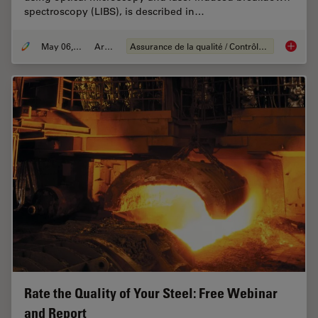
spectroscopy (LIBS), is described in…
May 06, 2020
Article
Assurance de la qualité / Contrôle de la qualité
Visual a
Rate the Quality of Your Steel: Free Webinar
and Report