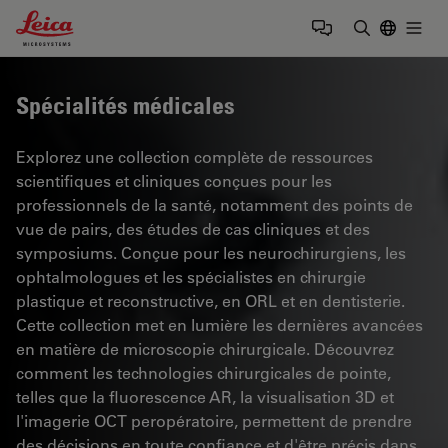
Leica Microsystems Logo
Togg
Saisir un t
Spécialités médicales
Explorez une collection complète de ressources
scientifiques et cliniques conçues pour les
professionnels de la santé, notamment des points de
vue de pairs, des études de cas cliniques et des
symposiums. Conçue pour les neurochirurgiens, les
ophtalmologues et les spécialistes en chirurgie
plastique et reconstructive, en ORL et en dentisterie.
Cette collection met en lumière les dernières avancées
en matière de microscopie chirurgicale. Découvrez
comment les technologies chirurgicales de pointe,
telles que la fluorescence AR, la visualisation 3D et
l'imagerie OCT peropératoire, permettent de prendre
des décisions en toute confiance et d'être précis dans