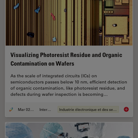
Visualizing Photoresist Residue and Organic
Contamination on Wafers
As the scale of integrated circuits (ICs) on
semiconductors passes below 10 nm, efficient detection
of organic contamination, like photoresist residue, and
defects during wafer inspection is becoming…
Mar 02, 2026
Interviews
Industrie électronique et des semi-conducteurs
Visuali