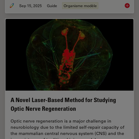
Sep 15, 2025
Guide
Organisme modèle
A Guide
A Novel Laser-Based Method for Studying
Optic Nerve Regeneration
Optic nerve regeneration is a major challenge in
neurobiology due to the limited self-repair capacity of
the mammalian central nervous system (CNS) and the