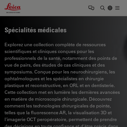
Leica Microsystems Logo
Togg
Saisir un t
Spécialités médicales
Explorez une collection complète de ressources
scientifiques et cliniques conçues pour les
professionnels de la santé, notamment des points de
vue de pairs, des études de cas cliniques et des
symposiums. Conçue pour les neurochirurgiens, les
ophtalmologues et les spécialistes en chirurgie
plastique et reconstructive, en ORL et en dentisterie.
Cette collection met en lumière les dernières avancées
en matière de microscopie chirurgicale. Découvrez
comment les technologies chirurgicales de pointe,
telles que la fluorescence AR, la visualisation 3D et
l'imagerie OCT peropératoire, permettent de prendre
des décisions en toute confiance et d'être précis dans