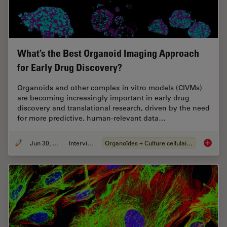
What’s the Best Organoid Imaging Approach
for Early Drug Discovery?
Organoids and other complex in vitro models (CIVMs)
are becoming increasingly important in early drug
discovery and translational research, driven by the need
for more predictive, human-relevant data…
Jun 30, 2026
Interviews
Organoïdes + Culture cellulaire en 3D
What’s 