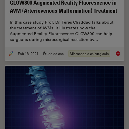
GLOW800 Augmented Reality Fluorescence in
AVM (Arteriovenous Malformation) Treatment
In this case study Prof. Dr. Feres Chaddad talks about
the treatment of AVMs. It illustrates how the
Augmented Reality Fluorescence GLOW800 can help
surgeons during microsurgical resection by…
Feb 18, 2021
Étude de cas
Microscopie chirurgicale
GLOW800