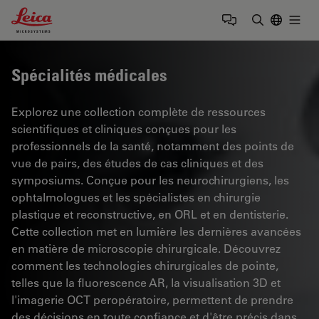
Leica Microsystems Logo
Togg
Saisir un t
Spécialités médicales
Explorez une collection complète de ressources
scientifiques et cliniques conçues pour les
professionnels de la santé, notamment des points de
vue de pairs, des études de cas cliniques et des
symposiums. Conçue pour les neurochirurgiens, les
ophtalmologues et les spécialistes en chirurgie
plastique et reconstructive, en ORL et en dentisterie.
Cette collection met en lumière les dernières avancées
en matière de microscopie chirurgicale. Découvrez
comment les technologies chirurgicales de pointe,
telles que la fluorescence AR, la visualisation 3D et
l'imagerie OCT peropératoire, permettent de prendre
des décisions en toute confiance et d'être précis dans