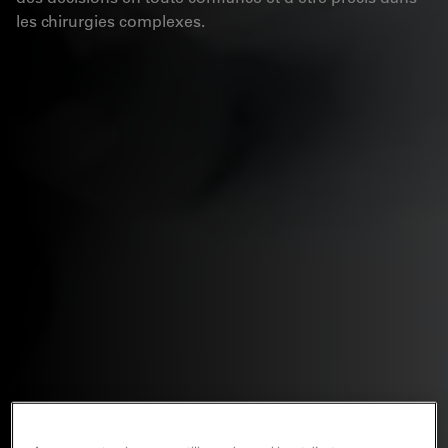
les chirurgies complexes.