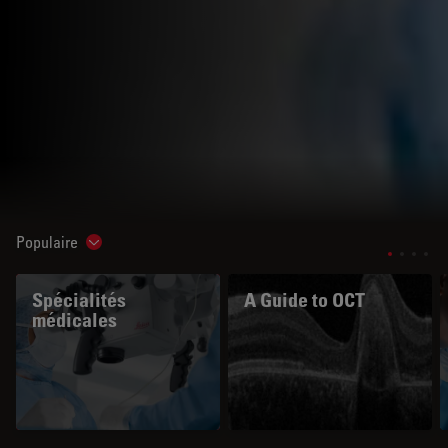
Populaire
Show subnavigation
Spécialités
A Guide to OCT
médicales