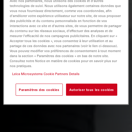
Avec nos partenaires, nous utilisons des cookies et d’autres
technologies de suivi. Nous utilisons également certaines données que
vous nous fournissez directement, comme vos coordonnées, afin
d’améliorer votre expérience utilisateur sur notre site, de vous proposer
des publicités et du contenu personnalisés en fonction de vos
interactions avec ce site et d’autres sites, de vous permettre de partager
du contenu sur les réseaux sociaux, d’effectuer des analyses et de
mesurer l’efficacité de nos campagnes publicitaires. En cliquant sur «
Accepter tous les cookies », vous consentez à leur utilisation et au
partage de ces données avec nos partenaires (voir le lien ci-dessous).
Vous pouvez modifier vos préférences de consentement à tout moment
dans la section « Paramètres des cookies » en bas de notre site.
Consultez notre Notice en matière de cookies pour en savoir plus sur
nos pratiques.
Leica Microsystems Cookie Partners Details
Paramètres des cookies
Autoriser tous les cookies