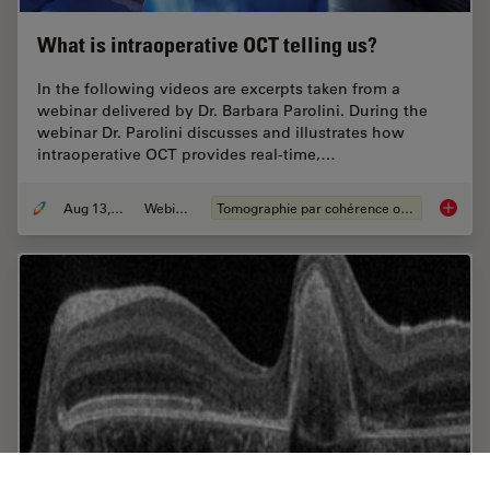
What is intraoperative OCT telling us?
In the following videos are excerpts taken from a
webinar delivered by Dr. Barbara Parolini. During the
webinar Dr. Parolini discusses and illustrates how
intraoperative OCT provides real-time,…
Aug 13, 2020
Webinaire
Tomographie par cohérence optique (OCT)
What is 