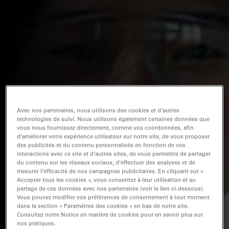
Avec nos partenaires, nous utilisons des cookies et d’autres
technologies de suivi. Nous utilisons également certaines données que
vous nous fournissez directement, comme vos coordonnées, afin
d’améliorer votre expérience utilisateur sur notre site, de vous proposer
des publicités et du contenu personnalisés en fonction de vos
interactions avec ce site et d’autres sites, de vous permettre de partager
du contenu sur les réseaux sociaux, d’effectuer des analyses et de
mesurer l’efficacité de nos campagnes publicitaires. En cliquant sur «
Accepter tous les cookies », vous consentez à leur utilisation et au
partage de ces données avec nos partenaires (voir le lien ci-dessous).
Vous pouvez modifier vos préférences de consentement à tout moment
dans la section « Paramètres des cookies » en bas de notre site.
Consultez notre Notice en matière de cookies pour en savoir plus sur
nos pratiques.