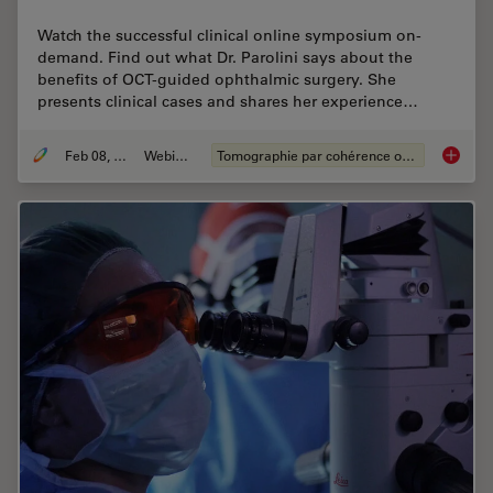
Watch the successful clinical online symposium on-
demand. Find out what Dr. Parolini says about the
benefits of OCT-guided ophthalmic surgery. She
presents clinical cases and shares her experience…
Feb 08, 2021
Webinaire
Tomographie par cohérence optique (OCT)
How OCT