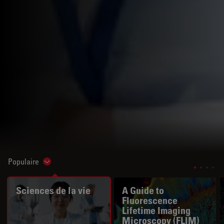
Populaire
Show subnavigation
Sciences de la vie
A Guide to
Fluorescence
Lifetime Imaging
Microscopy (FLIM)