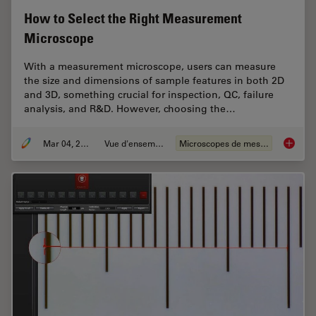
How to Select the Right Measurement
Microscope
With a measurement microscope, users can measure
the size and dimensions of sample features in both 2D
and 3D, something crucial for inspection, QC, failure
analysis, and R&D. However, choosing the…
Mar 04, 2026
Vue d'ensemble
Microscopes de mesure
How to 