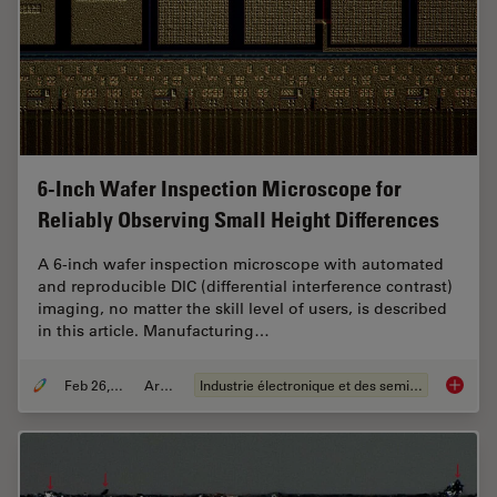
6-Inch Wafer Inspection Microscope for
Reliably Observing Small Height Differences
A 6-inch wafer inspection microscope with automated
and reproducible DIC (differential interference contrast)
imaging, no matter the skill level of users, is described
in this article. Manufacturing…
Feb 26, 2026
Article
Industrie électronique et des semi-conducteurs
6-Inch 