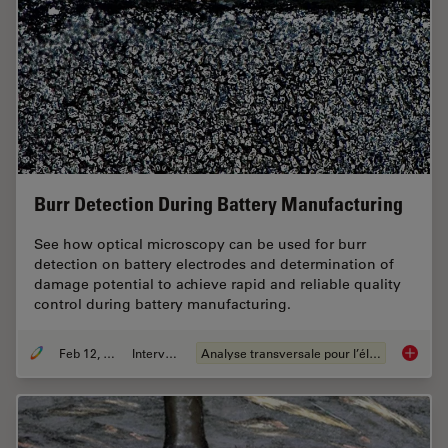
Burr Detection During Battery Manufacturing
See how optical microscopy can be used for burr
detection on battery electrodes and determination of
damage potential to achieve rapid and reliable quality
control during battery manufacturing.
Feb 12, 2026
Interviews
Analyse transversale pour l’électronique
Burr De