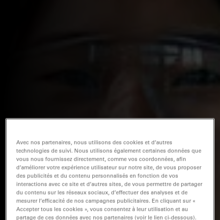
Avec nos partenaires, nous utilisons des cookies et d’autres
technologies de suivi. Nous utilisons également certaines données que
vous nous fournissez directement, comme vos coordonnées, afin
d’améliorer votre expérience utilisateur sur notre site, de vous proposer
des publicités et du contenu personnalisés en fonction de vos
interactions avec ce site et d’autres sites, de vous permettre de partager
du contenu sur les réseaux sociaux, d’effectuer des analyses et de
mesurer l’efficacité de nos campagnes publicitaires. En cliquant sur «
Accepter tous les cookies », vous consentez à leur utilisation et au
partage de ces données avec nos partenaires (voir le lien ci-dessous).