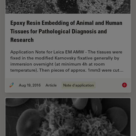
Epoxy Resin Embedding of Animal and Human
Tissues for Pathological Diagnosis and
Research
Application Note for Leica EM AMW - The tissues were
fixed in the modified Karnovsky fixative generally by
immersion overnight (at minimum 4h at room
temperature). Then pieces of approx. 1mm3 were cut…
Aug 19, 2016
Article
Note d'application
Epoxy R