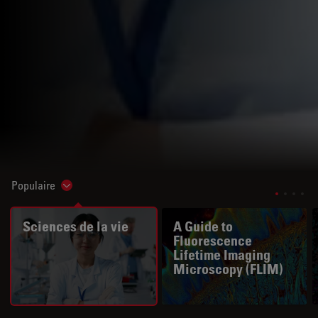
Populaire
Show subnavigation
Sciences de la vie
A Guide to
Fluorescence
Lifetime Imaging
Microscopy (FLIM)