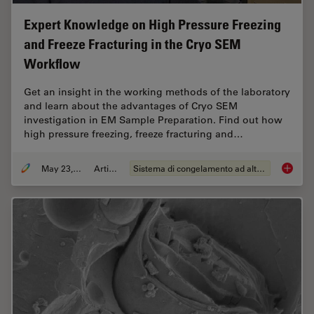
Expert Knowledge on High Pressure Freezing
and Freeze Fracturing in the Cryo SEM
Workflow
Get an insight in the working methods of the laboratory
and learn about the advantages of Cryo SEM
investigation in EM Sample Preparation. Find out how
high pressure freezing, freeze fracturing and…
May 23, 2019
Articolo
Sistema di congelamento ad alta pressione
Expert 