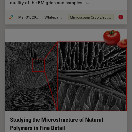
quality of the EM grids and samples is…
Mar 31, 2021
Whitepaper
Microscopia Cryo Electron
Targeti
Studying the Microstructure of Natural
Polymers in Fine Detail