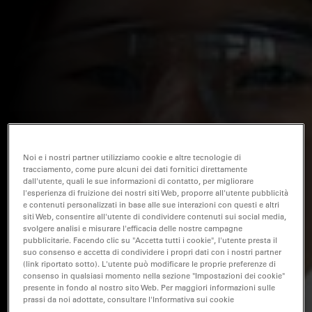
Noi e i nostri partner utilizziamo cookie e altre tecnologie di
tracciamento, come pure alcuni dei dati fornitici direttamente
dall'utente, quali le sue informazioni di contatto, per migliorare
l'esperienza di fruizione dei nostri siti Web, proporre all'utente pubblicità
e contenuti personalizzati in base alle sue interazioni con questi e altri
siti Web, consentire all'utente di condividere contenuti sui social media,
svolgere analisi e misurare l'efficacia delle nostre campagne
pubblicitarie. Facendo clic su "Accetta tutti i cookie", l'utente presta il
suo consenso e accetta di condividere i propri dati con i nostri partner
(link riportato sotto). L'utente può modificare le proprie preferenze di
consenso in qualsiasi momento nella sezione "Impostazioni dei cookie"
presente in fondo al nostro sito Web. Per maggiori informazioni sulle
prassi da noi adottate, consultare l'Informativa sui cookie