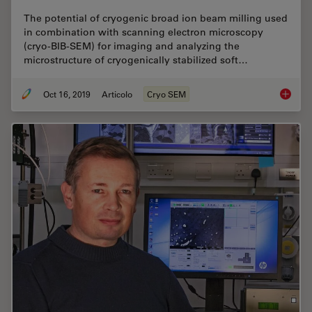
The potential of cryogenic broad ion beam milling used
in combination with scanning electron microscopy
(cryo-BIB-SEM) for imaging and analyzing the
microstructure of cryogenically stabilized soft…
Oct 16, 2019
Articolo
Cryo SEM
Studying