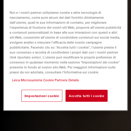
Noi e i nostri partner utilizziamo cookie e altre tecnologie di
tracciamento, come pure alcuni dei dati fornitici direttamente
dall'utente, quali le sue informazioni di contatto, per migliorare
l'esperienza di fruizione dei nostri siti Web, proporre all'utente pubblicità
e contenuti personalizzati in base alle sue interazioni con questi e altri
siti Web, consentire all'utente di condividere contenuti sui social media,
svolgere analisi e misurare l'efficacia delle nostre campagne
pubblicitarie. Facendo clic su "Accetta tutti i cookie", l'utente presta il
suo consenso e accetta di condividere i propri dati con i nostri partner
(link riportato sotto). L'utente può modificare le proprie preferenze di
consenso in qualsiasi momento nella sezione "Impostazioni dei cookie"
presente in fondo al nostro sito Web. Per maggiori informazioni sulle
prassi da noi adottate, consultare l'Informativa sui cookie
Leica Microsystems Cookie Partners Details
Impostazioni cookie
Accetta tutti i cookie