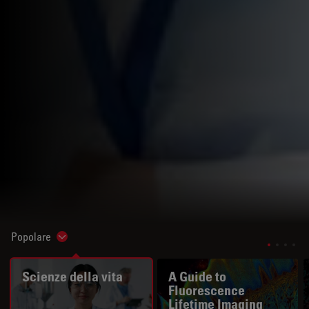
Popolare
Show subnavigation
Scienze della vita
A Guide to
Fluorescence
Lifetime Imaging