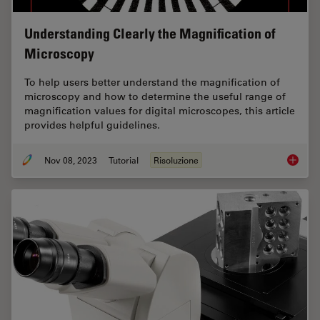
Understanding Clearly the Magnification of
Microscopy
To help users better understand the magnification of
microscopy and how to determine the useful range of
magnification values for digital microscopes, this article
provides helpful guidelines.
Nov 08, 2023
Tutorial
Risoluzione
Underst