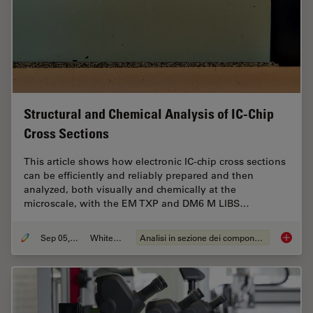
Structural and Chemical Analysis of IC-Chip
Cross Sections
This article shows how electronic IC-chip cross sections
can be efficiently and reliably prepared and then
analyzed, both visually and chemically at the
microscale, with the EM TXP and DM6 M LIBS…
Sep 05, 2023
Whitepaper
Analisi in sezione dei componenti elettronici
Structu