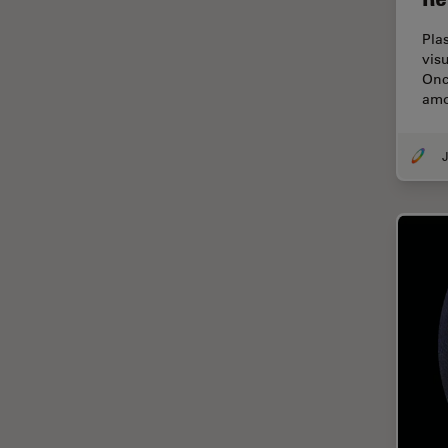
(CRS)
Colorazione
Pla
visu
Conservazione dei beni
Onc
artistici
amo
Contrast Methods in Light
Microscopy
Cryo SEM
Cultura Cellulare
Didattica
Dissezione
Drosophila Research
EMBL Imaging Centre
Ergonomia
F-Tecnica