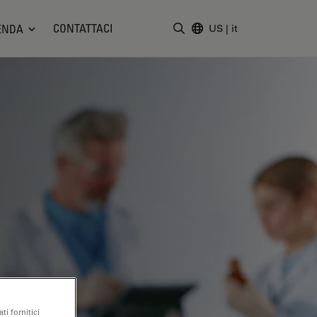
CONTATTACI
ENDA
US
|
it
Inserire il termine di ricerc
ti fornitici