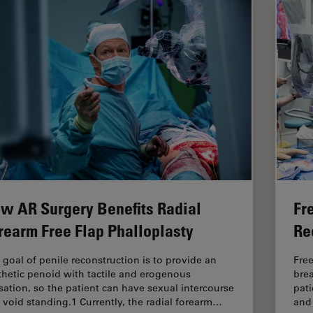
w AR Surgery Benefits Radial
Fr
rearm Free Flap Phalloplasty
Re
 goal of penile reconstruction is to provide an
Free
thetic penoid with tactile and erogenous
brea
sation, so the patient can have sexual intercourse
pati
 void standing.1 Currently, the radial forearm…
and 