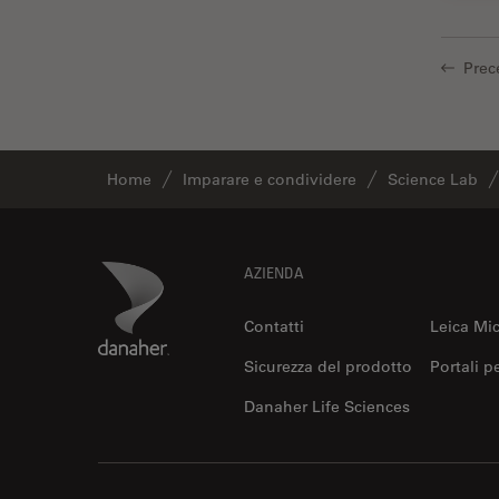
La ricerca Life Sciences
Laser Induced Breakdown
Prec
Spectroscopy (LIBS)
Laser Microdissection (LMD)
Lente dell’obiettivo
Home
Imparare e condividere
Science Lab
Limite di diffrazione
Malattie neurodegenerative
Footer
Danaher Logo
AZIENDA
Metallografia
Microchirurgia
Contatti
Leica Mi
Microelttronica
Sicurezza del prodotto
Portali p
Microscopi a contrasto di fase
Danaher Life Sciences
Microscopi Automatici
Microscopi d'ispezione