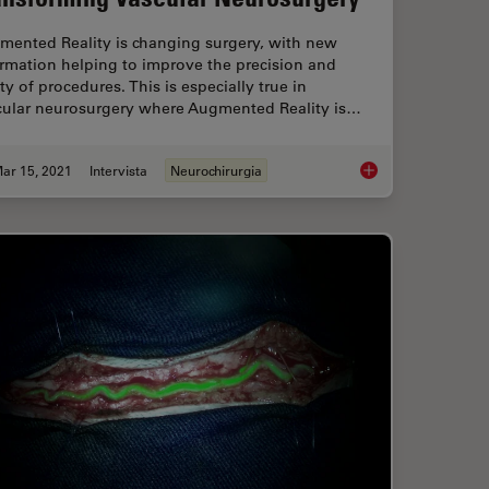
mented Reality is changing surgery, with new
rmation helping to improve the precision and
ty of procedures. This is especially true in
cular neurosurgery where Augmented Reality is…
ar 15, 2021
Intervista
Neurochirurgia
roscope for Reconstructive Surgery
How Augmented Reali