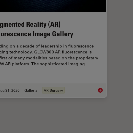
gmented Reality (AR)
uorescence Image Gallery
ding on a decade of leadership in fluorescence
ging technology, GLOW800 AR fluorescence is
first of many modalities based on the proprietary
W AR platform. The sophisticated imaging…
ug 31, 2020
Galleria
AR Surgery
Reality Fluorescence in AVM (Arteriovenous Malformation) Treatment
Augmented Reality (