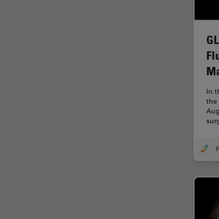
FLIM (Fluorescence Lifetime
Imaging Microscopy)
Fluorescenza
GL
Fluorocromo
Fl
FluoSync
Ma
FRAP
In 
Fresatura a fascio ionico
the
Aug
FRET
sur
Funzionalità STELLANTIS
Garanzia di qualità / Controllo
F
di qualità
Ginecologia e Urologia
Grani
HyD