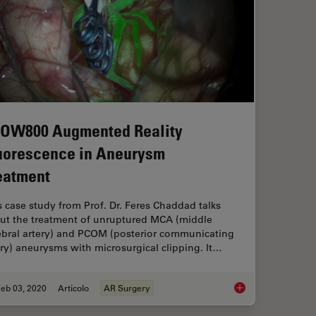
OW800 Augmented Reality
uorescence in Aneurysm
eatment
s case study from Prof. Dr. Feres Chaddad talks
ut the treatment of unruptured MCA (middle
ebral artery) and PCOM (posterior communicating
ery) aneurysms with microsurgical clipping. It…
eb 03, 2020
Articolo
AR Surgery
GLOW800 Augmented 