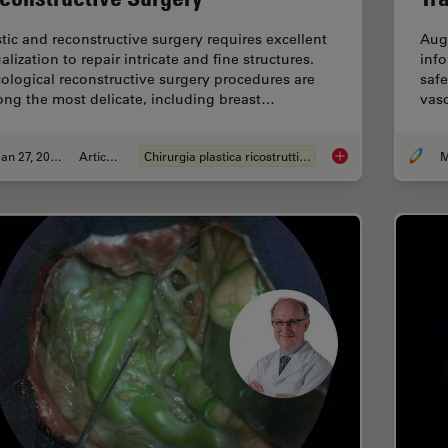
stic and reconstructive surgery requires excellent
Aug
alization to repair intricate and fine structures.
info
ological reconstructive surgery procedures are
safe
ng the most delicate, including breast…
vas
Jan 27, 2022
Articolo
Chirurgia plastica ricostruttiva
M
How to Choose a Mic