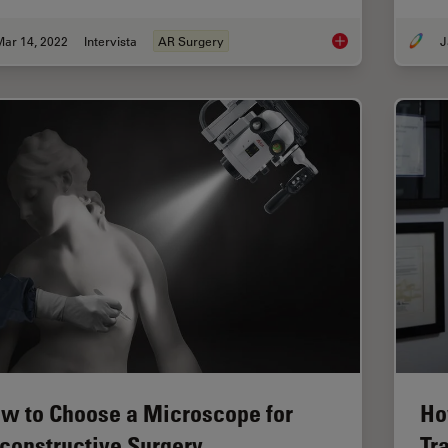
Mar 14, 2022
Intervista
AR Surgery
J
How AR Surgery Bene
w to Choose a Microscope for
Ho
constructive Surgery
Tr