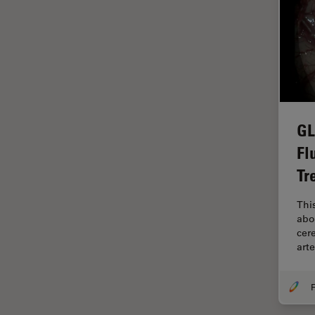
Imaging e analisi tissutale
avanzata
Imaging in 3D
Imaging in vivo dell'intero
organismo
Imaging Microhub
GL
Imaging per live cell
Fl
Imaging Quantitativo
Tr
Immunofluorescenza
Imperial Imaging Hub
Thi
abo
Industria dell'elettronica e dei
cer
semiconduttori
art
Industria metallurgica
Intelligenza Artificiale
F
Inverted Microscopy