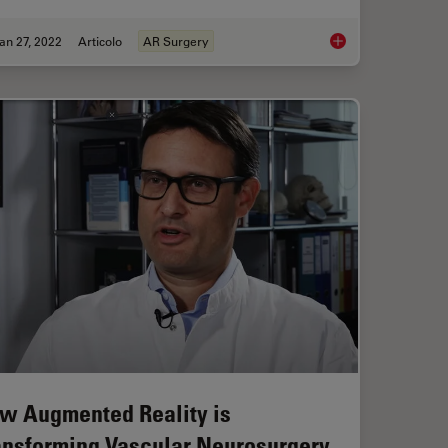
an 27, 2022
Articolo
AR Surgery
fits Radial Forearm Free Flap Phalloplasty
Free Flap Procedures
w Augmented Reality is
ansforming Vascular Neurosurgery