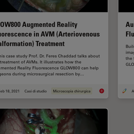
OW800 Augmented Reality
Au
uorescence in AVM (Arteriovenous
Fl
lformation) Treatment
Buil
ima
this case study Prof. Dr. Feres Chaddad talks about
the 
 treatment of AVMs. It illustrates how the
GLO
mented Reality Fluorescence GLOW800 can help
geons during microsurgical resection by…
eb 18, 2021
Casi di studio
Microscopia chirurgica
A
GLOW800 Augmented 