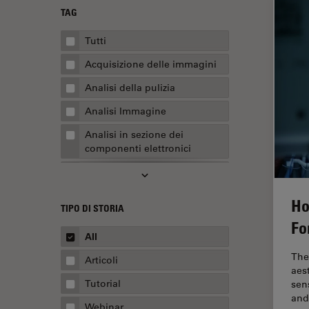
TAG
Tutti
Acquisizione delle immagini
Analisi della pulizia
Analisi Immagine
Analisi in sezione dei
componenti elettronici
Analisi multiplex spaziale
Anatomia patologica
Ho
TIPO DI STORIA
Apertura Numerica
Fo
All
AR Surgery
The
Articoli
Assemblaggio
aes
Tutorial
sen
Automotive e aerospaziale
and
Webinar