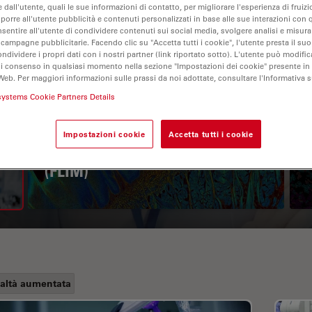
 dall'utente, quali le sue informazioni di contatto, per migliorare l'esperienza di fruizi
oporre all'utente pubblicità e contenuti personalizzati in base alle sue interazioni con q
nsentire all'utente di condividere contenuti sui social media, svolgere analisi e misurar
 campagne pubblicitarie. Facendo clic su "Accetta tutti i cookie", l'utente presta il s
ondividere i propri dati con i nostri partner (link riportato sotto). L'utente può modific
di consenso in qualsiasi momento nella sezione "Impostazioni dei cookie" presente in
Web. Per maggiori informazioni sulle prassi da noi adottate, consultare l'Informativa 
systems Cookie Partners Details
A Guide to Fluorescence
Impostazioni cookie
Accetta tutti i cookie
Lifetime Imaging Microscopy
(FLIM)
altà aumentata