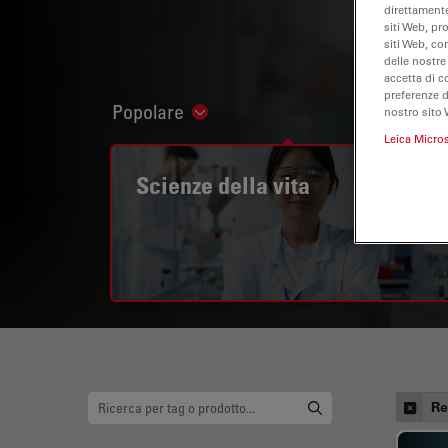
direttamente
siti Web, pr
siti Web, co
delle nostre
accetta di c
preferenze 
Popolare
nostro sito 
Show subnavigation
Leica Micro
Scienze della vita
Re