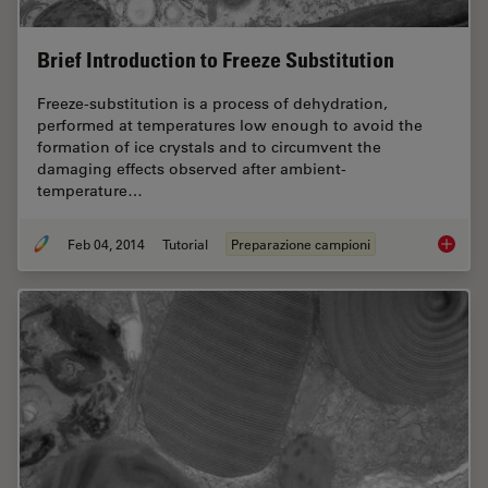
Brief Introduction to Freeze Substitution
Freeze-substitution is a process of dehydration,
performed at temperatures low enough to avoid the
formation of ice crystals and to circumvent the
damaging effects observed after ambient-
temperature…
Feb 04, 2014
Tutorial
Preparazione campioni
Brief In