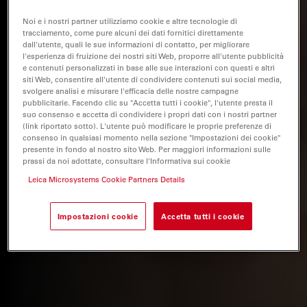
Noi e i nostri partner utilizziamo cookie e altre tecnologie di
tracciamento, come pure alcuni dei dati fornitici direttamente
dall'utente, quali le sue informazioni di contatto, per migliorare
l'esperienza di fruizione dei nostri siti Web, proporre all'utente pubblicità
e contenuti personalizzati in base alle sue interazioni con questi e altri
siti Web, consentire all'utente di condividere contenuti sui social media,
svolgere analisi e misurare l'efficacia delle nostre campagne
pubblicitarie. Facendo clic su "Accetta tutti i cookie", l'utente presta il
suo consenso e accetta di condividere i propri dati con i nostri partner
(link riportato sotto). L'utente può modificare le proprie preferenze di
consenso in qualsiasi momento nella sezione "Impostazioni dei cookie"
presente in fondo al nostro sito Web. Per maggiori informazioni sulle
prassi da noi adottate, consultare l'Informativa sui cookie
Leica Microsystems Cookie Partners Details
Impostazioni cookie
Accetta tutti i cookie