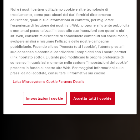
Noi e i nostri partner utilizziamo cookie e altre tecnologie di
tracciamento, come pure alcuni dei dati fornitici direttamente
dall'utente, quali le sue informazioni di contatto, per migliorare
l'esperienza di fruizione dei nostri siti Web, proporre all'utente pubblicità
e contenuti personalizzati in base alle sue interazioni con questi e altri
siti Web, consentire all'utente di condividere contenuti sui social media,
svolgere analisi e misurare l'efficacia delle nostre campagne
pubblicitarie. Facendo clic su "Accetta tutti i cookie", l'utente presta il
suo consenso e accetta di condividere i propri dati con i nostri partner
(link riportato sotto). L'utente può modificare le proprie preferenze di
consenso in qualsiasi momento nella sezione "Impostazioni dei cookie"
presente in fondo al nostro sito Web. Per maggiori informazioni sulle
prassi da noi adottate, consultare l'Informativa sui cookie
Leica Microsystems Cookie Partners Details
Impostazioni cookie
Accetta tutti i cookie