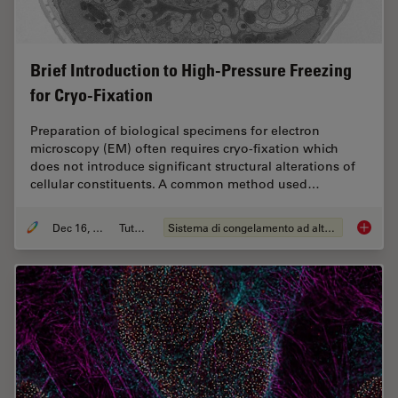
Brief Introduction to High-Pressure Freezing
for Cryo-Fixation
Preparation of biological specimens for electron
microscopy (EM) often requires cryo-fixation which
does not introduce significant structural alterations of
cellular constituents. A common method used…
Dec 16, 2025
Tutorial
Sistema di congelamento ad alta pressione
Brief In