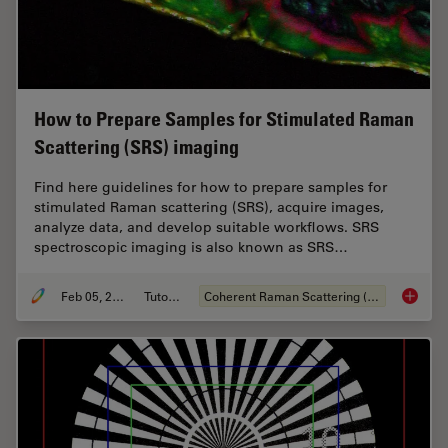
How to Prepare Samples for Stimulated Raman
Scattering (SRS) imaging
Find here guidelines for how to prepare samples for
stimulated Raman scattering (SRS), acquire images,
analyze data, and develop suitable workflows. SRS
spectroscopic imaging is also known as SRS…
Feb 05, 2024
Tutorial
Coherent Raman Scattering (CRS)
How to 