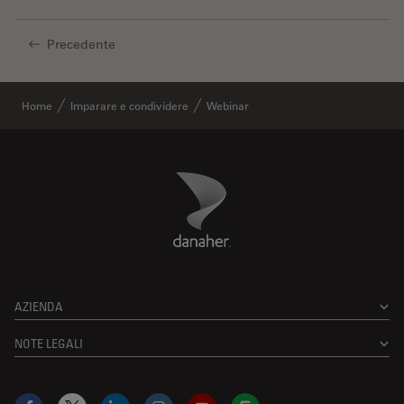
Precedente
Home
Imparare e condividere
Webinar
Danaher Logo
Footer
AZIENDA
NOTE LEGALI