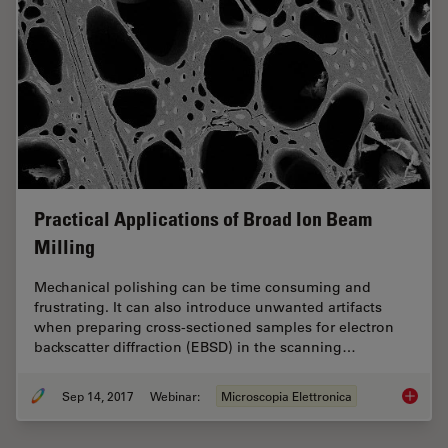
Practical Applications of Broad Ion Beam
Milling
Mechanical polishing can be time consuming and
frustrating. It can also introduce unwanted artifacts
when preparing cross-sectioned samples for electron
backscatter diffraction (EBSD) in the scanning…
Sep 14, 2017
Webinar:
Microscopia Elettronica
Practica