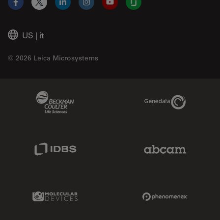
Facebook
X
LinkedIn
Instagram
YouTube
Glassdoor
US
|
it
© 2026 Leica Microsystems
Beckman Coulter Link
Genedata Link
IDBS Link
Abcam Limited
Molecular Devices Link
Phenomenex L