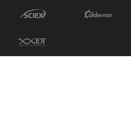
Sciex Link
Aldevron Link
IDT Link