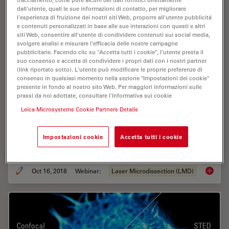
dall'utente, quali le sue informazioni di contatto, per migliorare
l'esperienza di fruizione dei nostri siti Web, proporre all'utente pubblicità
e contenuti personalizzati in base alle sue interazioni con questi e altri
siti Web, consentire all'utente di condividere contenuti sui social media,
svolgere analisi e misurare l'efficacia delle nostre campagne
pubblicitarie. Facendo clic su "Accetta tutti i cookie", l'utente presta il
suo consenso e accetta di condividere i propri dati con i nostri partner
(link riportato sotto). L'utente può modificare le proprie preferenze di
consenso in qualsiasi momento nella sezione "Impostazioni dei cookie"
presente in fondo al nostro sito Web. Per maggiori informazioni sulle
Live Cell Isolation by Laser Microdissection
prassi da noi adottate, consultare l'Informativa sui cookie
Leica Microsystems Cookie Partners Details
Laser microdissection is a tool for the isolation of
homogenous cell populations from their native niches
in tissues to downstream molecular assays. Beside its
Impostazioni cookie
Accetta tutti i cookie
routine use for fixed tissue sections,…
Oct 16, 2018
Webinar:
Laser Microdissection (LMD)
Live Cel