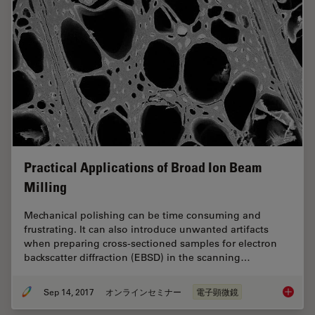
Practical Applications of Broad Ion Beam
Milling
Mechanical polishing can be time consuming and
frustrating. It can also introduce unwanted artifacts
when preparing cross-sectioned samples for electron
backscatter diffraction (EBSD) in the scanning…
Sep 14, 2017
オンラインセミナー
電子顕微鏡
Practica