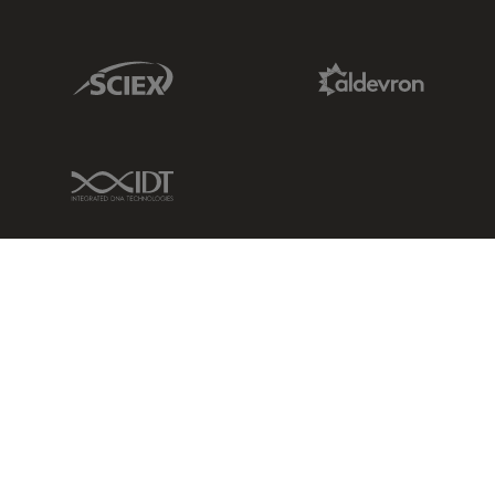
Sciex Link
Aldevron Link
IDT Link