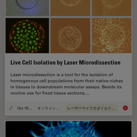
Live Cell Isolation by Laser Microdissection
Laser microdissection is a tool for the isolation of
homogenous cell populations from their native niches
in tissues to downstream molecular assays. Beside its
routine use for fixed tissue sections,…
Oct 16, 2018
オンラインセミナー
レーザーマイクロダイセクション（LMD）
Live Cel