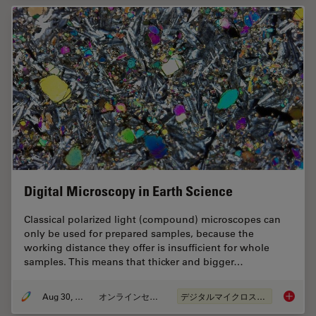
Digital Microscopy in Earth Science
Classical polarized light (compound) microscopes can
only be used for prepared samples, because the
working distance they offer is insufficient for whole
samples. This means that thicker and bigger…
Aug 30, 2017
オンラインセミナー
デジタルマイクロスコープ
Digital