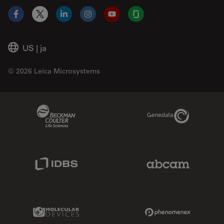
Facebook
X
LinkedIn
Instagram
YouTube
Glassdoor
US
|
ja
© 2026 Leica Microsystems
Beckman Coulter Link
Genedata Link
IDBS Link
Abcam Limited
Molecular Devices Link
Phenomenex L