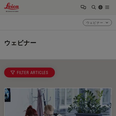
Leica Microsystems Logo
Togg
検索用語を
ウェビナー
ウェビナー
FILTER ARTICLES