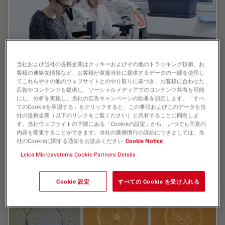
当社および当社の提携企業はクッキーおよびその他のトラッキング技術、お
客様の連絡先情報など、お客様が直接当社に提供するデータの一部を使用し
てこれらやその他のウェブサイトとのやり取りに基づき、お客様に合わせた
広告やコンテンツを提供し、ソーシャルメディアでのコンテンツ共有を可能
Digital Classroom Options
にし、分析を実施し、当社の広告キャンペーンの効果を測定します。「すべ
てのCookieを承認する」をクリックすると、この事項およびこのデータを当
社の提携企業（以下のリンクをご覧ください）と共有することに同意しま
As teachers, you know your big challenge is to catch
す。当社ウェブサイトの下部にある「Cookieの設定」から、いつでも同意の
and keep the students’ attention and the best chance
内容を変更することができます。当社の業務慣行の詳細につきましては、当
for this is by making the environment interactive. In the
社のCookieに関する通知をお読みください
Cookie Notice
case of the Microscopy Classroom, we…
Leica Microsystems Cookie Partners Details
Jul 09, 2019
オンラインセミナー
デジタルマイクロスコープ
Digital
Cookie 設定
すべての Cookie を受け入れる