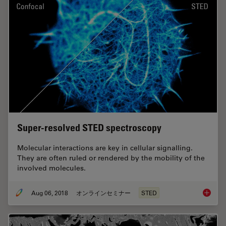
Super-resolved STED spectroscopy
Molecular interactions are key in cellular signalling.
They are often ruled or rendered by the mobility of the
involved molecules.
Aug 06, 2018
オンラインセミナー
STED
Super-r