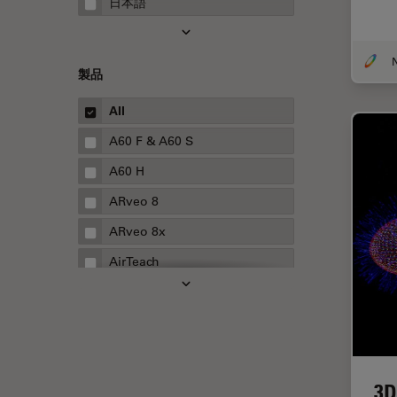
日本語
FRAP
FRET
製品
Fテクニック
All
HyD
A60 F & A60 S
Inverted Microscopy
A60 H
Neuro-Oncology
ARveo 8
Neurovascular Surgery
ARveo 8x
Red Reflex
AirTeach
SEM
Aivia
Service
Cell DIVE
STED
Cleanliness Analysis Systems
STELLARISの機能
DM IL LED
3D
TEM