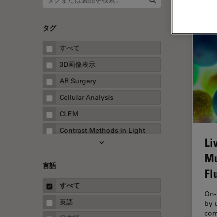
タグ
すべて
3D画像表示
AR Surgery
Cellular Analysis
CLEM
Contrast Methods in Light
Li
Microscopy
Mu
Drosophila Research
言語
Fl
EMBLイメージングセンター
すべて
FLIM（蛍光寿命イメージング顕
On-
微鏡法）
英語
by 
com
FluoSync