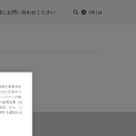
軽にお問い合わせください
US
|
ja
検索用語を入力
客様が直接当社
わせた広告やコ
ャンペーンの効
社の提携企業（以
の設定」から、い
に関する通知をお