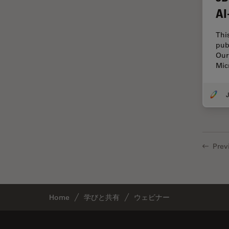
DM ILM
AI
Thunderイメージング
DM1000
TIRF
Thi
DM1000 LED
pub
Upright Microscopy
Our
DM4 B & DM6 B
アプリケーションノート
Mic
DM4 M
イオンビームミリング
J
DM4 P, DM750 P & Visoria P
インダストリー
DM500
インペリアル・カレッジ・ロン
ドンイメージングハブ
DM6 FS
ウイルス学
Prev
DM6 M LIBS
ウルトラミクロトーム
DM750
エルゴノミクス
DM750 M
エレクトロニクスおよび半導体
Home
学びと共有
ウェビナー
DM8000 M & DM12000 M
産業
DMi1
エレクトロニクスのための断面