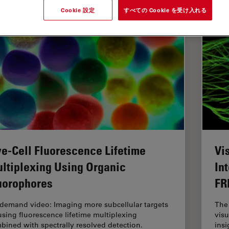
Cookie 設定
すべての Cookie を受け入れる
ve-Cell Fluorescence Lifetime
Vi
ltiplexing Using Organic
In
uorophores
FR
demand video: Imaging more subcellular targets
The 
using fluorescence lifetime multiplexing
visu
bined with spectrally resolved detection.
insi