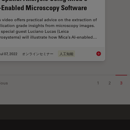
-Enabled Microscopy Software
s video offers practical advice on the extraction of
lication grade insights from microscopy images.
 special guest Luciano Lucas (Leica
rosystems) will illustrate how Mica’s AI-enabled…
ul 07, 2022
オンラインセミナー
人工知能
3D Spatial Analysis
ious
1
2
3