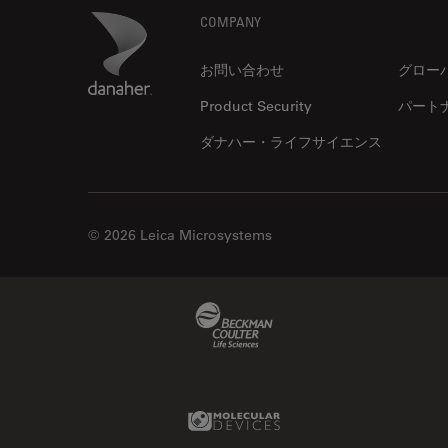
解析
DMi8
Footer
Danaher Logo
COMPANY
オックスフォード・センター・
DVM6
オブ・エクセレンス
お問い合わせ
グロー
EL6000
オルガノイド＋3D細胞培養
Product Security
パート
EM AC20
カメラ
ダナハー・ライフサイエンス
EM ACE200
がん研究
EM ACE600
クライオSEM
EM AFS2
クライオ電子顕微鏡
© 2026 Leica Microsystems
EM CPD300
クリーニング
EM CTD
コーティング
Beckman Coulter Link
EM GP2
コヒーレントラマン散乱(CRS)
EM ICE
サンフランシスコ・イノベーシ
EM KMR3
ョン・ハブ
Molecular Devices Link
EM RAPID
サンプル調製