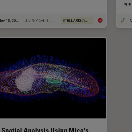
app
Nov 18, 2022
オンラインセミナー
STELLARISの機能
Live-Cell Fluorescen
 Spatial Analysis Using Mica's