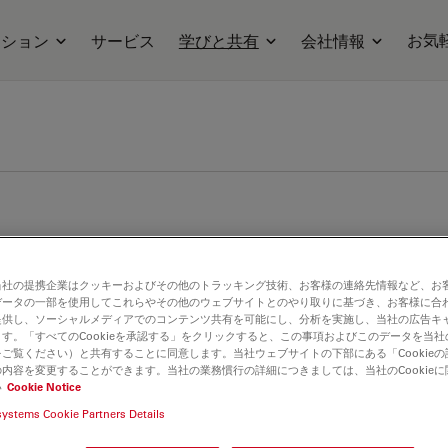
お気
ーション
サービス
学びと共有
会社情報
当社の提携企業はクッキーおよびその他のトラッキング技術、お客様の連絡先情報など、お
データの一部を使用してこれらやその他のウェブサイトとのやり取りに基づき、お客様に合
提供し、ソーシャルメディアでのコンテンツ共有を可能にし、分析を実施し、当社の広告キ
す。「すべてのCookieを承認する」をクリックすると、この事項およびこのデータを当
ご覧ください）と共有することに同意します。当社ウェブサイトの下部にある「Cookie
内容を変更することができます。当社の業務慣行の詳細につきましては、当社のCookie
い
Cookie Notice
systems Cookie Partners Details
焦点顕微鏡法