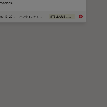
roaches.
Nov 13, 2022
オンラインセミナー
STELLARISの機能
ce Lifetime Multiplexing Using Organic Fluorophores
Visualizing Protein-