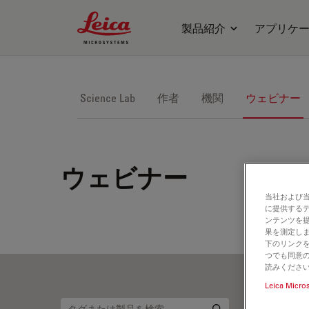
Leica Microsystems Logo
製品紹介
アプリケ
Science Lab
作者
機関
ウェビナー
ウェビナー
当社および
に提供する
ンテンツを
果を測定しま
下のリンクを
つでも同意の
読みくださ
Leica Micro
共