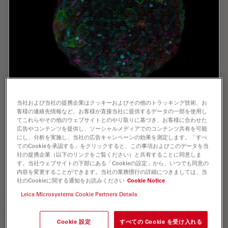
Notable AI-based Solutions for Phenotypic
当社および当社の提携企業はクッキーおよびその他のトラッキング技術、お
Drug Screening
客様の連絡先情報など、お客様が直接当社に提供するデータの一部を使用し
てこれらやその他のウェブサイトとのやり取りに基づき、お客様に合わせた
Learn about notable optical microscope solutions for
広告やコンテンツを提供し、ソーシャルメディアでのコンテンツ共有を可能
にし、分析を実施し、当社の広告キャンペーンの効果を測定します。「すべ
phenotypic drug screening using 3D-cell culture, both
てのCookieを承認する」をクリックすると、この事項およびこのデータを当
planning and execution, from this free, on-demand
社の提携企業（以下のリンクをご覧ください）と共有することに同意しま
webinar.
す。当社ウェブサイトの下部にある「Cookieの設定」から、いつでも同意の
内容を変更することができます。当社の業務慣行の詳細につきましては、当
社のCookieに関する通知をお読みください
Cookie Notice
Dec 06, 2023
オンラインセミナー
3D画像表示
Notable
Leica Microsystems Cookie Partners Details
Cookie 設定
すべての Cookie を受け入れる