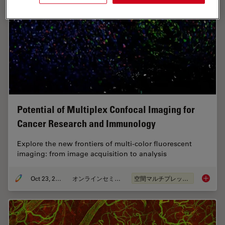
Potential of Multiplex Confocal Imaging for
Cancer Research and Immunology
Explore the new frontiers of multi-color fluorescent
imaging: from image acquisition to analysis
Oct 23, 2023
オンラインセミナー
空間マルチプレックス
Potenti