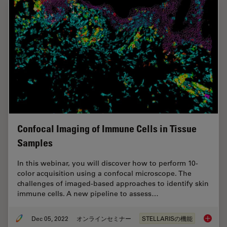
Confocal Imaging of Immune Cells in Tissue
Samples
In this webinar, you will discover how to perform 10-
color acquisition using a confocal microscope. The
challenges of imaged-based approaches to identify skin
immune cells. A new pipeline to assess…
Dec 05, 2022
オンラインセミナー
STELLARISの機能
Confoca