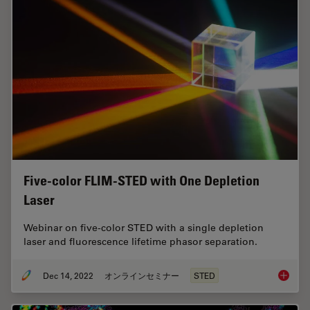
Five-color FLIM-STED with One Depletion
Laser
Webinar on five-color STED with a single depletion
laser and fluorescence lifetime phasor separation.
Dec 14, 2022
オンラインセミナー
STED
Five-co