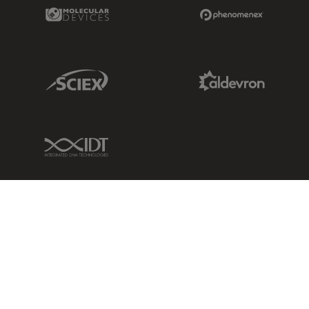
Molecular Devices Link
Phenomenex L
Sciex Link
Aldevron Link
IDT Link