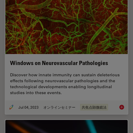
Windows on Neurovascular Pathologies
Discover how innate immunity can sustain deleterious
effects following neurovascular pathologies and the
technological developments enabling longitudinal
studies into these events.
Jul 04, 2023
オンラインセミナー
共焦点顕微鏡法
Windows