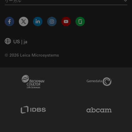
リーガル
Facebook
X
LinkedIn
Instagram
YouTube
Glassdoor
US
|
ja
© 2026 Leica Microsystems
Beckman Coulter Link
Genedata Link
IDBS Link
Abcam Limited