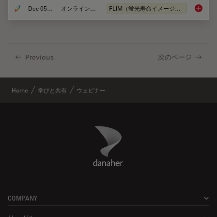
Dec 05, 2022
オンラインセミナー
FLIM（蛍光寿命イメージング顕微鏡法）
Virtual
Previous
次のページ
Home
学びと共有
ウェビナー
Danaher Logo
Footer
COMPANY