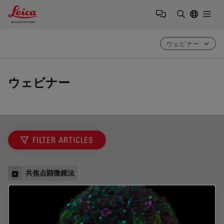
Leica Microsystems Logo
Togg
検索用語を
ウェビナー
ウェビナー
FILTER ARTICLES
共焦点顕微鏡法