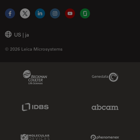
Facebook
X
LinkedIn
Instagram
YouTube
Glassdoor
US
|
ja
© 2026 Leica Microsystems
Beckman Coulter Link
Genedata Link
IDBS Link
Abcam Limited
Molecular Devices Link
Phenomenex L