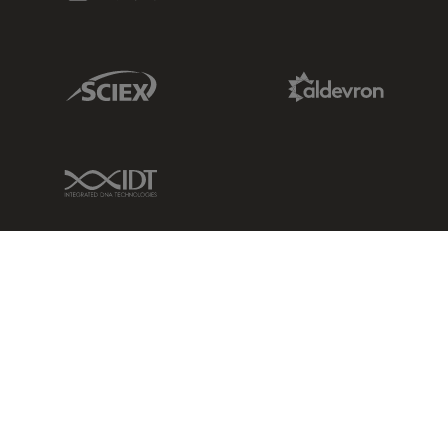
Sciex Link
Aldevron Link
IDT Link