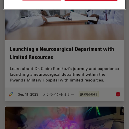
Launching a Neurosurgical Department with
Limited Resources
Learn about Dr. Claire Karekezi’s journey and experience
launching a neurosurgical department within the
Rwanda Military Hospital with limited resources.
Sep 11, 2023
オンラインセミナー
脳神経外科
Launchi