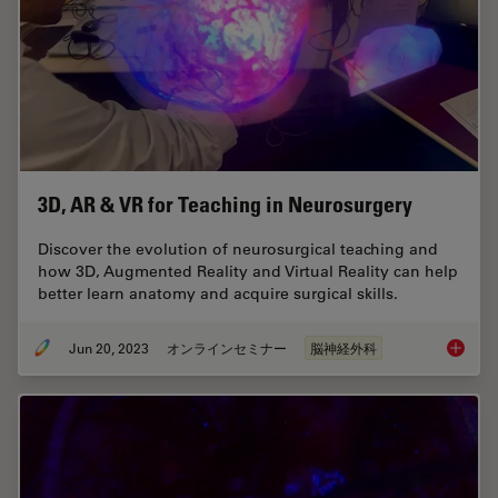
3D, AR & VR for Teaching in Neurosurgery
Discover the evolution of neurosurgical teaching and
how 3D, Augmented Reality and Virtual Reality can help
better learn anatomy and acquire surgical skills.
Jun 20, 2023
オンラインセミナー
脳神経外科
3D, AR 