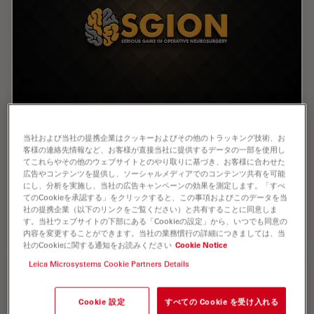
Enhancing Neurosurgery Teaching
当社および当社の提携企業はクッキーおよびその他のトラッキング技術、お
客様の連絡先情報など、お客様が直接当社に提供するデータの一部を使用し
Learn about the Serious Game in Intraoperative
てこれらやその他のウェブサイトとのやり取りに基づき、お客様に合わせた
Neurosurgery and how it supports neurosurgical
広告やコンテンツを提供し、ソーシャルメディアでのコンテンツ共有を可能
teaching and the acquisition of decision-making skills.
にし、分析を実施し、当社の広告キャンペーンの効果を測定します。「すべ
てのCookieを承認する」をクリックすると、この事項およびこのデータを当
社の提携企業（以下のリンクをご覧ください）と共有することに同意しま
Oct 12, 2023
オンラインセミナー
脳神経外科
Enhanci
す。当社ウェブサイトの下部にある「Cookieの設定」から、いつでも同意の
内容を変更することができます。当社の業務慣行の詳細につきましては、当
社のCookieに関する通知をお読みください
Cookie Notice
Leica Microsystems Cookie Partners Details
Cookie 設定
すべての Cookie を受け入れる