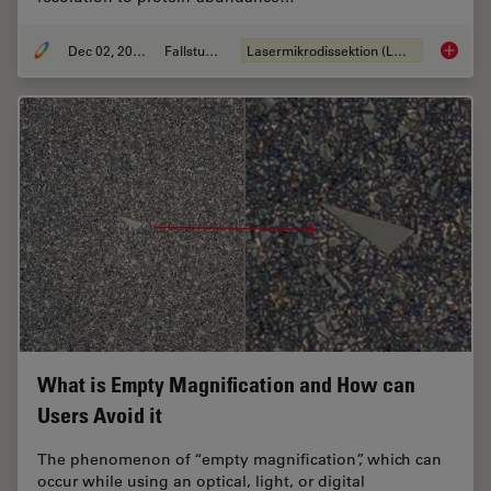
Dec 02, 2024
Fallstudie
Lasermikrodissektion (LMD)
Deep Vi
What is Empty Magnification and How can
Users Avoid it
The phenomenon of “empty magnification”, which can
occur while using an optical, light, or digital