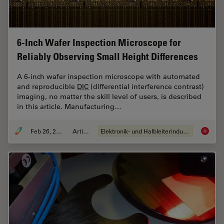
6-Inch Wafer Inspection Microscope for
Reliably Observing Small Height Differences
A 6-inch wafer inspection microscope with automated
and reproducible
DIC
(differential interference contrast)
imaging, no matter the skill level of users, is described
in this article. Manufacturing…
Feb 26, 2026
Artikel
Elektronik- und Halbleiterindustrie
6-Inch 