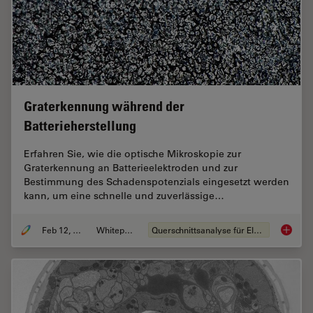
Graterkennung während der
Batterieherstellung
Erfahren Sie, wie die optische Mikroskopie zur
Graterkennung an Batterieelektroden und zur
Bestimmung des Schadenspotenzials eingesetzt werden
kann, um eine schnelle und zuverlässige…
Feb 12, 2026
Whitepaper
Querschnittsanalyse für Elektronik
Graterk