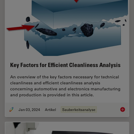
Key Factors for Efficient Cleanliness Analysis
An overview of the key factors necessary for technical
cleanliness and efficient cleanliness analysis
concerning automotive and electronics manufacturing
and production is provided in this article.
Jan 03, 2024
Artikel
Sauberkeitsanalyse
Key Fact