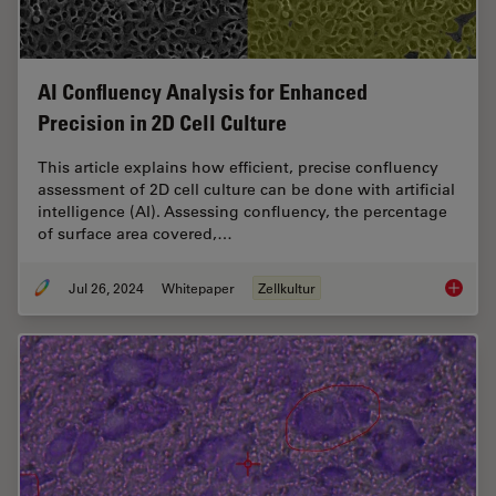
AI Confluency Analysis for Enhanced
Precision in 2D Cell Culture
This article explains how efficient, precise confluency
assessment of 2D cell culture can be done with artificial
intelligence (AI). Assessing confluency, the percentage
of surface area covered,…
Jul 26, 2024
Whitepaper
Zellkultur
AI Confl