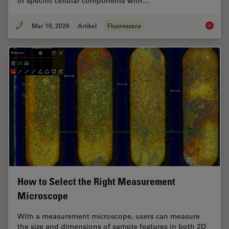
of specific cellular components with…
Mar 16, 2026
Artikel
Fluoreszenz
Overvie
How to Select the Right Measurement
Microscope
With a measurement microscope, users can measure
the size and dimensions of sample features in both 2D