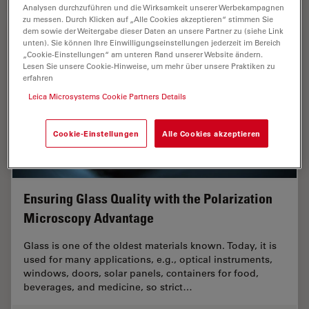
Analysen durchzuführen und die Wirksamkeit unserer Werbekampagnen
zu messen. Durch Klicken auf „Alle Cookies akzeptieren“ stimmen Sie
dem sowie der Weitergabe dieser Daten an unsere Partner zu (siehe Link
unten). Sie können Ihre Einwilligungseinstellungen jederzeit im Bereich
„Cookie-Einstellungen“ am unteren Rand unserer Website ändern.
Lesen Sie unsere Cookie-Hinweise, um mehr über unsere Praktiken zu
erfahren
Leica Microsystems Cookie Partners Details
Cookie-Einstellungen
Alle Cookies akzeptieren
Ensuring Glass Quality with the Polarization
Microscopy Advantage
Glass is one of the oldest materials known. Today, it is
used for many applications, e.g., optical instruments,
windows, doors, solar panels, containers for food,
beverages, and medicine, so strict…