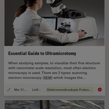
Essential Guide to Ultramicrotomy
When studying samples, to visualize their fine structure
with nanometer scale resolution, most often electron
microscopy is used. There are 2 types: scanning
electron microscopy (
SEM
) which images the…
Mar 31, 2025
Leitfaden
Elektronenmikroskopie Probenvorbereitung
Essenti