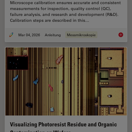
Microscope calibration ensures accurate and consistent
measurements for inspection, quality control (QC),
failure analysis, and research and development (R&D).
Calibration steps are described in this…
Mar 04, 2026
Anleitung
Messmikroskopie
Microsc
Visualizing Photoresist Residue and Organic