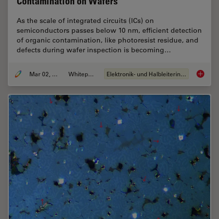
Contamination on Wafers
As the scale of integrated circuits (ICs) on
semiconductors passes below 10 nm, efficient detection
of organic contamination, like photoresist residue, and
defects during wafer inspection is becoming…
Mar 02, 2026
Whitepaper
Elektronik- und Halbleiterindustrie
Visuali