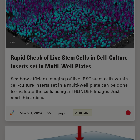
Rapid Check of Live Stem Cells in Cell-Culture
Inserts set in Multi-Well Plates
See how efficient imaging of live iPSC stem cells within
cell-culture inserts set in a multi-well plate can be done
to evaluate the cells using a THUNDER Imager. Just
read this article.
Mar 20, 2024
Whitepaper
Zellkultur
Rapid Ch