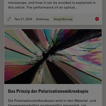
microscope, and how it can be avoided is explained in
this article. The performance of an optical…
Nov 21, 2024
Anleitung
Vergrößerung
What is
Das Prinzip der Polarisationsmikroskopie
Die Polarisationsmikroskopie wird in den Material- und
Geowissenschaften routinemäßig eingesetzt, um