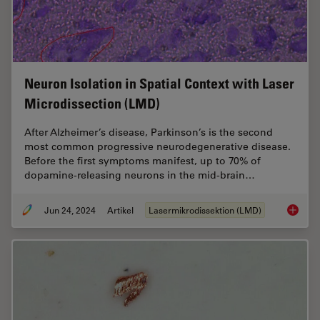
Neuron Isolation in Spatial Context with Laser
Microdissection (LMD)
After Alzheimer’s disease, Parkinson’s is the second
most common progressive neurodegenerative disease.
Before the first symptoms manifest, up to 70% of
dopamine-releasing neurons in the mid-brain…
Jun 24, 2024
Artikel
Lasermikrodissektion (LMD)
Neuron 