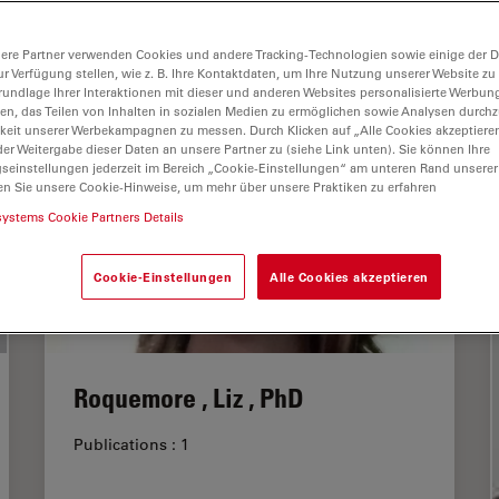
L
M
N
O
P
R
S
T
U
V
W
Y
Z
ere Partner verwenden Cookies und andere Tracking-Technologien sowie einige der Da
ur Verfügung stellen, wie z. B. Ihre Kontaktdaten, um Ihre Nutzung unserer Website zu
rundlage Ihrer Interaktionen mit dieser und anderen Websites personalisierte Werbun
llen, das Teilen von Inhalten in sozialen Medien zu ermöglichen sowie Analysen durc
keit unserer Werbekampagnen zu messen. Durch Klicken auf „Alle Cookies akzeptiere
er Weitergabe dieser Daten an unsere Partner zu (siehe Link unten). Sie können Ihre
gseinstellungen jederzeit im Bereich „Cookie-Einstellungen“ am unteren Rand unserer
en Sie unsere Cookie-Hinweise, um mehr über unsere Praktiken zu erfahren
systems Cookie Partners Details
Cookie-Einstellungen
Alle Cookies akzeptieren
Roquemore , Liz , PhD
Publications : 1