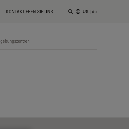
KONTAKTIEREN SIE UNS
US
|
de
Suchbegriff eingeben
dgebungszentren