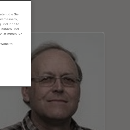
ten, die Sie
 verbessern,
g und Inhalte
hzuführen und
n“ stimmen Sie
 Website