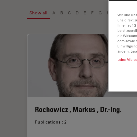
Show all
A
B
C
D
E
F
G
H
I
J
K
Wir und uns
uns direkt z
Ihnen auf G
bereitzuste
die Wirksam
dem sowie d
Einwilligun
ändern. Les
Leica Micro
Rochowicz , Markus , Dr.-Ing.
Publications : 2