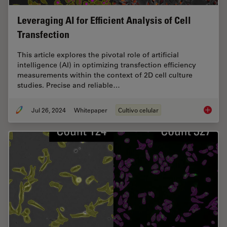
Leveraging AI for Efficient Analysis of Cell
Transfection
This article explores the pivotal role of artificial
intelligence (AI) in optimizing transfection efficiency
measurements within the context of 2D cell culture
studies. Precise and reliable…
Jul 26, 2024
Whitepaper
Cultivo celular
Leveragi