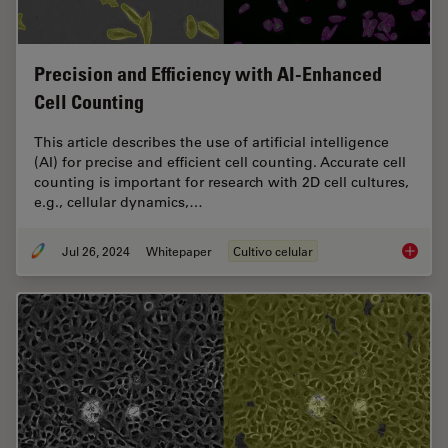
Precision and Efficiency with AI-Enhanced
Cell Counting
This article describes the use of artificial intelligence
(AI) for precise and efficient cell counting. Accurate cell
counting is important for research with 2D cell cultures,
e.g., cellular dynamics,…
Jul 26, 2024
Whitepaper
Cultivo celular
Precisio