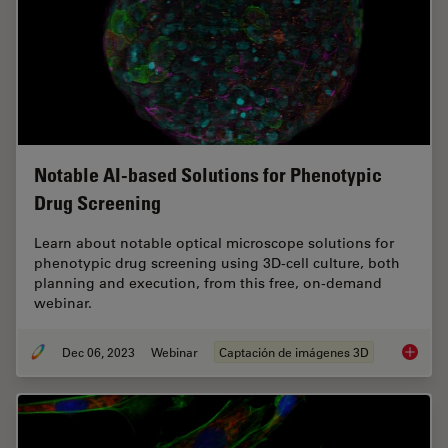
Notable AI-based Solutions for Phenotypic
Drug Screening
Learn about notable optical microscope solutions for
phenotypic drug screening using 3D-cell culture, both
planning and execution, from this free, on-demand
webinar.
Dec 06, 2023
Webinar
Captación de imágenes 3D
Notable