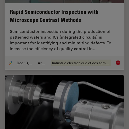
Rapid Semiconductor Inspection with
Microscope Contrast Methods
Semiconductor inspection during the production of
patterned wafers and ICs (integrated circuits) is
important for identifying and minimizing defects. To
increase the efficiency of quality control in…
Dec 13, 2023
Article
Industrie électronique et des semi-conducteurs
Rapid S