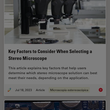
Key Factors to Consider When Selecting a
Stereo Microscope
This article explains key factors that help users
determine which stereo microscope solution can best
meet their needs, depending on the application.
Jul 18, 2023
Article
Microscopía estereoscópica
Key Fac