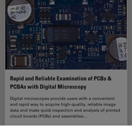
Rapid and Reliable Examination of PCBs &
PCBAs with Digital Microscopy
Digital microscopes provide users with a convenient
and rapid way to acquire high-quality, reliable image
data and make quick inspection and analysis of printed
circuit boards (PCBs) and assemblies…
Jul 06, 2023
Article
Microelectrónica
Rapid a