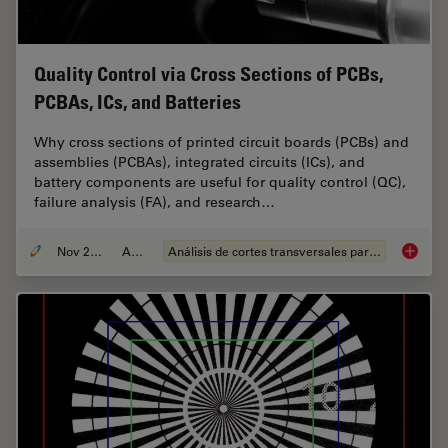
Quality Control via Cross Sections of PCBs,
PCBAs, ICs, and Batteries
Why cross sections of printed circuit boards (PCBs) and
assemblies (PCBAs), integrated circuits (ICs), and
battery components are useful for quality control (QC),
failure analysis (FA), and research…
Nov 27, 2023
Article
Análisis de cortes transversales para la microelectrónica
Quality 