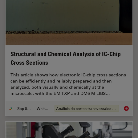
Structural and Chemical Analysis of IC-Chip
Cross Sections
This article shows how electronic IC-chip cross sections
can be efficiently and reliably prepared and then
analyzed, both visually and chemically at the
microscale, with the EM TXP and DM6 M LIBS…
Sep 05, 2023
Whitepaper
Análisis de cortes transversales para la microelectrónica
Structu