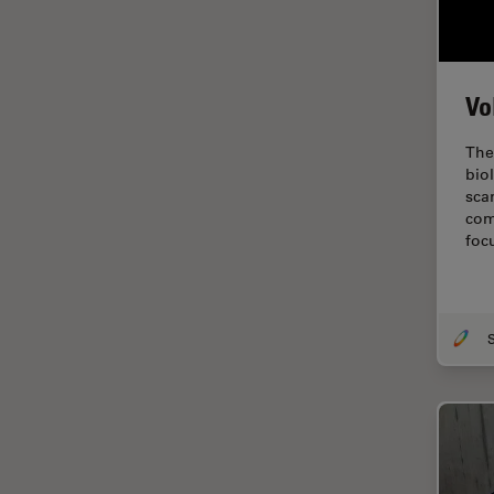
fluorescencia)
Fluorescencia
Fluoróforo
Vo
FluoSync
The
FRAP
bio
sca
Fresado con haz de iones
com
FRET
foc
Funciones de STELLARIS
Garantía de calidad / Control
de calidad
Ginecología y Urología
Granos
Historia
HyD