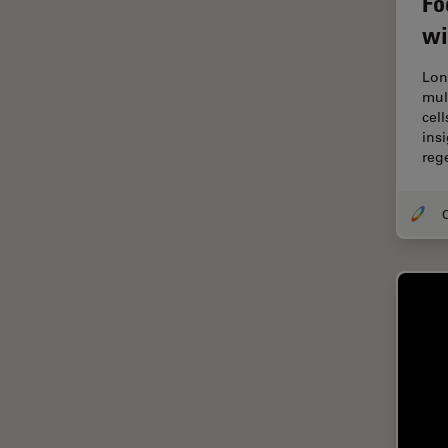
Fo
wi
Dispersión Raman Coherente
(CRS)
Lon
Drosophila Research
mul
cel
Educación
ins
Enfermedades
reg
neurodegenerativas
Ergonomía
O
Especialidades médicas
Espectroscopia de
descomposición inducida por
láser (LIBS)
F-Techniques
Fabricación de baterías
FLIM (microscopía de
tiempos de vida de