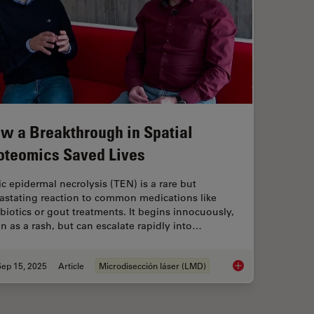
w a Breakthrough in Spatial
oteomics Saved Lives
ic epidermal necrolysis (TEN) is a rare but
astating reaction to common medications like
ibiotics or gout treatments. It begins innocuously,
en as a rash, but can escalate rapidly into…
Sep 15, 2025
Article
Microdisección láser (LMD)
How a Breakthrough 