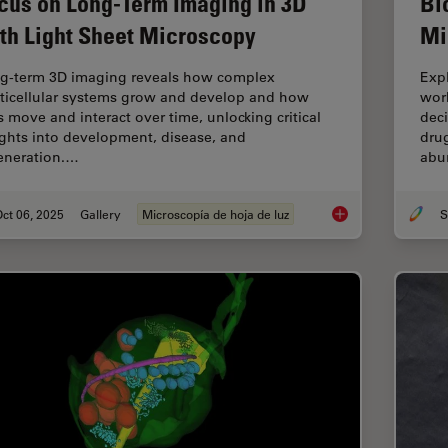
cus on Long-Term Imaging in 3D
Bi
th Light Sheet Microscopy
Mi
g-term 3D imaging reveals how complex
Expl
ticellular systems grow and develop and how
work
ls move and interact over time, unlocking critical
dec
ights into development, disease, and
drug
eneration.…
abu
ct 06, 2025
Gallery
Microscopía de hoja de luz
Focus on Long-Term 