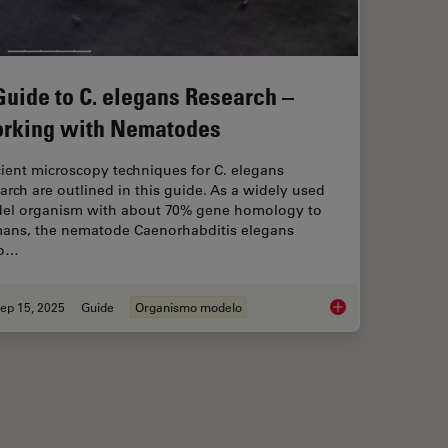
Guide to C. elegans Research –
rking with Nematodes
cient microscopy techniques for C. elegans
arch are outlined in this guide. As a widely used
el organism with about 70% gene homology to
ans, the nematode Caenorhabditis elegans
so…
ep 15, 2025
Guide
Organismo modelo
mage Analysis
A Guide to C. elega