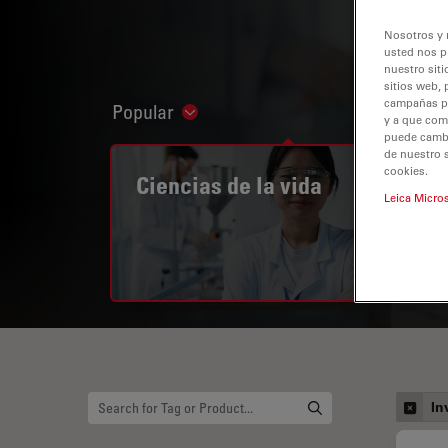
Nosotros y 
usted nos p
nuestro siti
sitios web, 
campañas pub
Popular
Show subnavigation
y a que com
puede cambia
de nuestro 
cookies.
Ciencias de la vida
Leica Micro
In