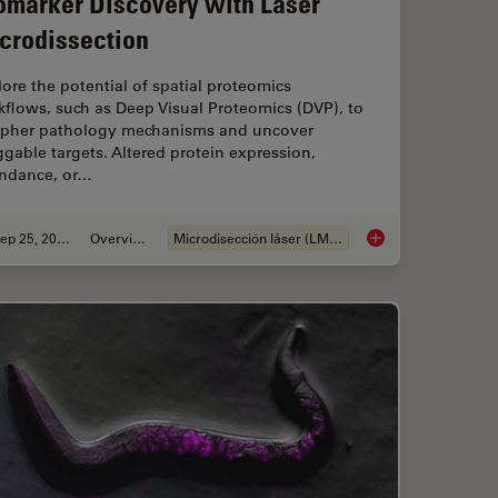
omarker Discovery with Laser
crodissection
ore the potential of spatial proteomics
flows, such as Deep Visual Proteomics (DVP), to
ipher pathology mechanisms and uncover
gable targets. Altered protein expression,
ndance, or…
Sep 25, 2025
Overview
Microdisección láser (LMD)
Imaging in 3D with Light Sheet Microscopy
Biomarker Discovery