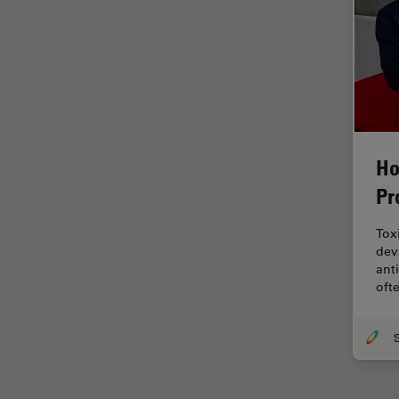
Imágenes cuantitativas
Imágenes de células vivas
Imagenología in vivo de
organismos completos
Imagenología y análisis de
tejidos avanzados
Ho
Imperial Imaging Hub
Pr
Industria Metalúrgica
Tox
Industrie électronique et des
dev
semi-conducteurs
ant
Inmunofluorescencia
oft
Inteligencia Artificial
Inverted Microscopy
Investigación del cáncer