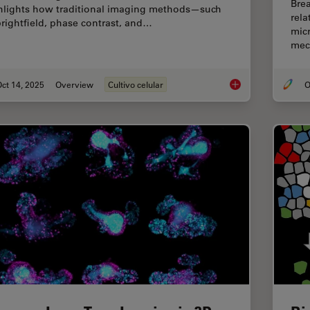
Brea
hlights how traditional imaging methods—such
rel
brightfield, phase contrast, and…
micr
mec
ct 14, 2025
Overview
Cultivo celular
O
Microscopy and AI So