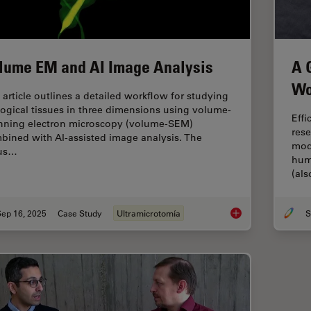
lume EM and AI Image Analysis
A 
Wo
 article outlines a detailed workflow for studying
logical tissues in three dimensions using volume-
Effi
nning electron microscopy (volume-SEM)
rese
bined with AI-assisted image analysis. The
mod
us…
hum
(al
Sep 16, 2025
Case Study
Ultramicrotomía
S
Volume EM and AI I