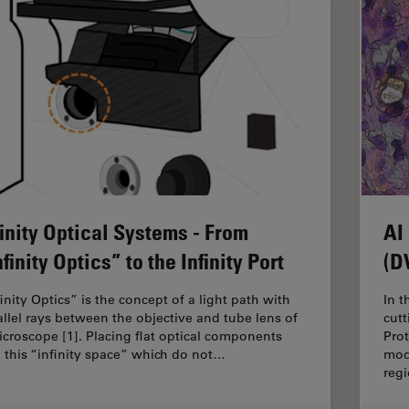
finity Optical Systems - From
AI
nfinity Optics” to the Infinity Port
(D
inity Optics” is the concept of a light path with
In t
allel rays between the objective and tube lens of
cut
icroscope [1]. Placing flat optical components
Pro
o this “infinity space” which do not…
mod
reg