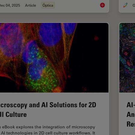
Dec 04, 2025
Article
Óptica
O
Infinity Optical Syste
croscopy and AI Solutions for 2D
AI
ll Culture
An
Re
s eBook explores the integration of microscopy
 AI technologies in 2D cell culture workflows. It