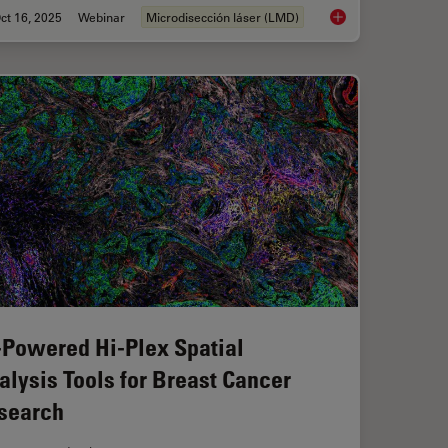
ct 16, 2025
Webinar
Microdisección láser (LMD)
ms - From “Infinity Optics” to the Infinity Port
AI meets Deep Visua
-Powered Hi-Plex Spatial
alysis Tools for Breast Cancer
search