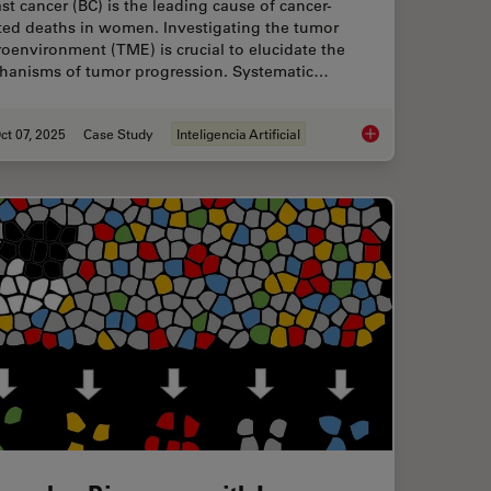
st cancer (BC) is the leading cause of cancer-
ated deaths in women. Investigating the tumor
oenvironment (TME) is crucial to elucidate the
hanisms of tumor progression. Systematic…
ct 07, 2025
Case Study
Inteligencia Artificial
lutions for 2D Cell Culture
AI-Powered Hi-Plex S