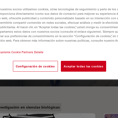
nuestros socios utilizamos cookies, otras tecnologías de seguimiento y parte de los
roporciona directamente (como sus datos de contacto) para mejorar su experiencia 
o web, ofrecerle publicidad y contenido personalizado basado en su interacción con e
permitirle compartir contenido en redes sociales, efectuar análisis y medir la efectivi
licitarias. Al hacer clic en “Aceptar todas las cookies”, usted otorga su consentimie
partamos estos datos con nuestros socios (consulte el enlace siguiente). Siempre qu
r sus preferencias de consentimiento en la sección “Configuración de cookies”, en la
sitio web. Para obtener más información sobre nuestras políticas, consulte nuestro A
A Guide to Fluorescence
systems Cookie Partners Details
Lifetime Imaging Microscopy
(FLIM)
Configuración de cookies
Aceptar todas las cookies
vestigación en ciencias biológicas