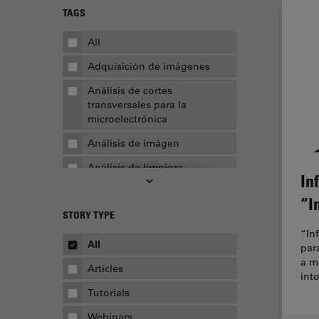
TAGS
All
Adquisición de imágenes
Análisis de cortes
transversales para la
microelectrónica
Análisis de imágen
Análisis de limpieza
In
Análisis multiplex espacial
“I
STORY TYPE
Apertura numérica
“Inf
AR Surgery
All
par
a m
Automoción y transporte
Articles
int
Biofarmacia
Tutorials
Biología celular
Webinars