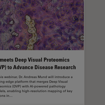
 meets Deep Visual Proteomics
VP) to Advance Disease Research
his webinar, Dr. Andreas Mund will introduce a
ting-edge platform that merges Deep Visual
teomics (DVP) with AI-powered pathology
els, enabling high-resolution mapping of key
ions in…