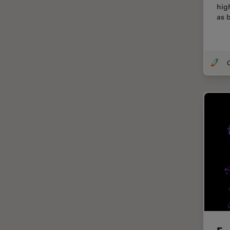
hig
Cirugía de córnea
as 
Cirugía de glaucoma
Cirugías de retina
O
CLEM
Conceptos básicos de
microscopía
Congelación a alta presión
Conservación de arte
Contrast Methods in Light
Microscopy
Crio SEM
Cultivo celular
De microscopía
Disección