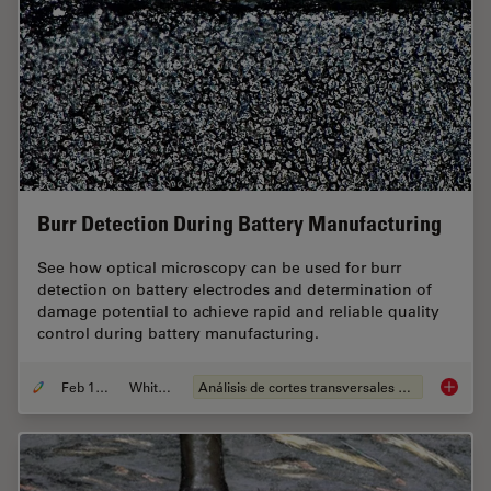
Burr Detection During Battery Manufacturing
See how optical microscopy can be used for burr
detection on battery electrodes and determination of
damage potential to achieve rapid and reliable quality
control during battery manufacturing.
Feb 12, 2026
Whitepaper
Análisis de cortes transversales para la microelectrónica
Burr De