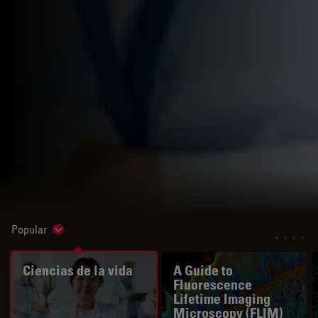
Popular
Show subnavigation
Ciencias de la vida
A Guide to
Fluorescence
Lifetime Imaging
Microscopy (FLIM)