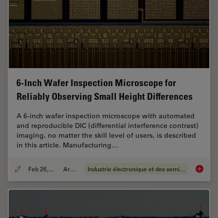
6-Inch Wafer Inspection Microscope for
Reliably Observing Small Height Differences
A 6-inch wafer inspection microscope with automated
and reproducible DIC (differential interference contrast)
imaging, no matter the skill level of users, is described
in this article. Manufacturing…
Feb 26, 2026
Article
Industrie électronique et des semi-conducteurs
6-Inch 