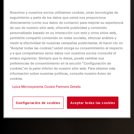
Nosotros y nuestros socios utilizamos cookies, otras tecnologías de
seguimiento y parte de los datos que usted nos proporciona
directamente (como sus datos de contacto) para mejorar su experiencia
de uso de nuestro sitio web, ofrecerle publicidad y contenido
personalizado basado en su interacción con este y otros sitios web,
permitirle compartir contenido en redes sociales, efectuar análisis y
medir la efectividad de nuestras campañas publicitarias. Al hacer clic en
“Aceptar todas las cookies”, usted otorga su consentimiento al respecto
y a que compartamos estos datos con nuestros socios (consulte el
enlace siguiente). Siempre que lo desee, puede cambiar sus
preferencias de consentimiento en la sección “Configuración de
cookies”, en la parte inferior de nuestro sitio web. Para obtener más
información sobre nuestras políticas, consulte nuestro Aviso de
cookies.
Leica Microsystems Cookie Partners Details
Configuración de cookies
Aceptar todas las cookies