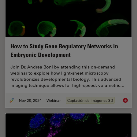
How to Study Gene Regulatory Networks in
Embryonic Development
Join Dr. Andrea Boni by attending this on-demand
webinar to explore how light-sheet microscopy
revolutionizes developmental biology. This advanced
imaging technique allows for high-speed, volumetric…
Nov 20, 2024
Webinar
Captación de imágenes 3D
How to 