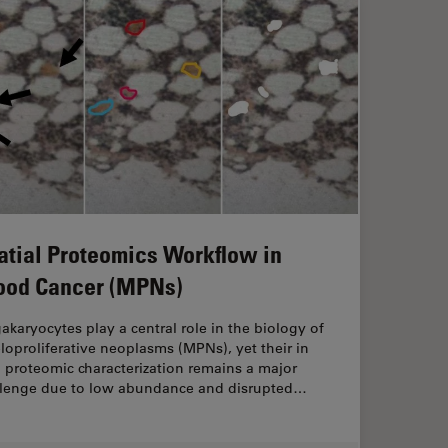
atial Proteomics Workflow in
ood Cancer (MPNs)
karyocytes play a central role in the biology of
oproliferative neoplasms (MPNs), yet their in
 proteomic characterization remains a major
llenge due to low abundance and disrupted…