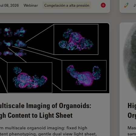
ul 08, 2026
Webinar
Congelación a alta presión
J
Cryo-ET Sample Prep
ltiscale Imaging of Organoids:
Hi
gh Content to Light Sheet
Or
rn multiscale organoid imaging: fixed high
Mas
tent phenotyping, gentle dual view light sheet,
sam