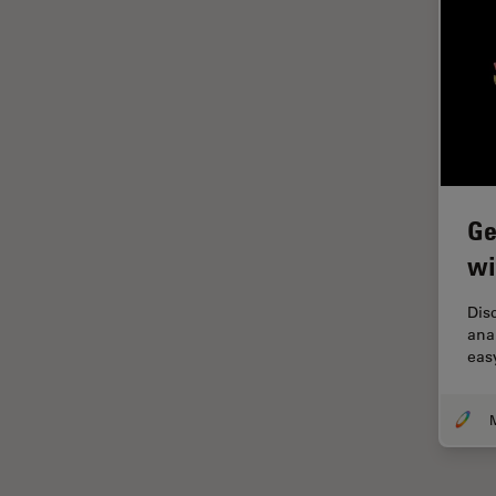
Imágenes cuantitativas
Imágenes de células vivas
Imagenología in vivo de
organismos completos
Imagenología y análisis de
tejidos avanzados
Imperial Imaging Hub
Ge
Industria Metalúrgica
wi
Industrie électronique et des
Dis
semi-conducteurs
ana
Inmunofluorescencia
eas
Inteligencia Artificial
Inverted Microscopy
Investigación del cáncer