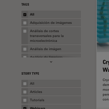
TAGS
All
Adquisición de imágenes
Análisis de cortes
transversales para la
microelectrónica
Análisis de imágen
Análisis de limpieza
Cr
Análisis multiplex espacial
Wa
STORY TYPE
Apertura numérica
Cry
AR Surgery
All
dem
mor
Automoción y transporte
Articles
per
Biofarmacia
con
Tutorials
Biología celular
Webinars