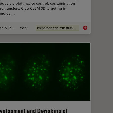
oducible blotting/ice control, contamination
e transfers, Cryo CLEM 3D targeting in
anoids,…
Jan 22, 2026
Webinar
Preparación de muestras EM
f Organoids: High Content to Light Sheet
High-Pressure Freezi
velopment and Derisking of