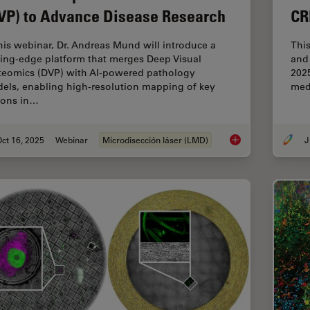
VP) to Advance Disease Research
CR
this webinar, Dr. Andreas Mund will introduce a
Thi
ting-edge platform that merges Deep Visual
and 
teomics (DVP) with AI-powered pathology
2025
els, enabling high-resolution mapping of key
med
ions in…
ct 16, 2025
Webinar
Microdisección láser (LMD)
J
AI meets Deep Visua