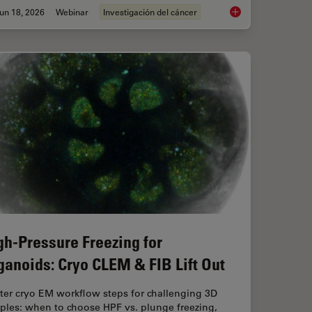
un 18, 2026
Webinar
Investigación del cáncer
aration: From Waffle Method to Serial Lift-Out
Spatial Proteomics 
gh-Pressure Freezing for
ganoids: Cryo CLEM & FIB Lift Out
ter cryo EM workflow steps for challenging 3D
ples: when to choose HPF vs. plunge freezing,