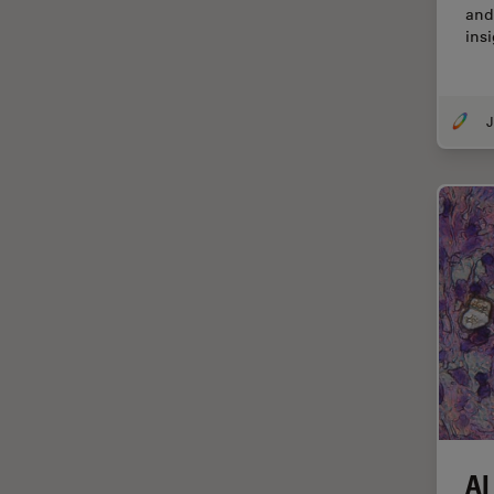
and
Cirugía de córnea
insi
Cirugía de glaucoma
Cirugías de retina
CLEM
Conceptos básicos de
microscopía
Congelación a alta presión
Conservación de arte
Contrast Methods in Light
Microscopy
Crio SEM
Cultivo celular
De microscopía
AI
Disección