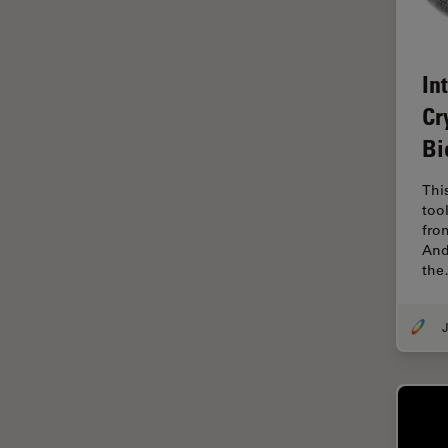
fluorescencia)
Fluorescencia
Fluoróforo
In
Cr
FluoSync
Bi
FRAP
Fresado con haz de iones
Thi
too
FRET
fro
Funciones de STELLARIS
And
th
Garantía de calidad / Control
de calidad
J
Ginecología y Urología
Granos
Historia
HyD