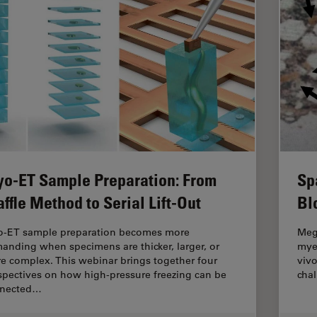
yo-ET Sample Preparation: From
Sp
ffle Method to Serial Lift-Out
Bl
o-ET sample preparation becomes more
Mega
anding when specimens are thicker, larger, or
myel
e complex. This webinar brings together four
vivo
spectives on how high-pressure freezing can be
cha
nected…