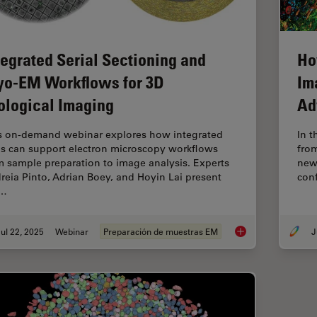
tegrated Serial Sectioning and
Ho
yo-EM Workflows for 3D
Im
ological Imaging
Ad
s on-demand webinar explores how integrated
In t
ls can support electron microscopy workflows
fro
m sample preparation to image analysis. Experts
new 
reia Pinto, Adrian Boey, and Hoyin Lai present
conf
e…
ul 22, 2025
Webinar
Preparación de muestras EM
J
Integrated Serial Se