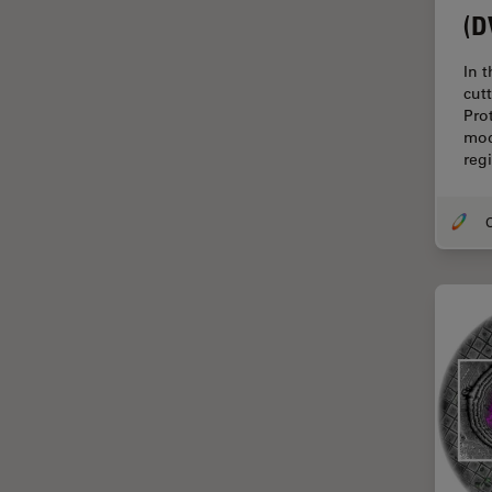
(D
Dispersión Raman Coherente
(CRS)
In 
Drosophila Research
cut
Pro
Educación
mod
reg
Enfermedades
neurodegenerativas
O
Ergonomía
Especialidades médicas
Espectroscopia de
descomposición inducida por
láser (LIBS)
F-Techniques
Fabricación de baterías
FLIM (microscopía de
tiempos de vida de