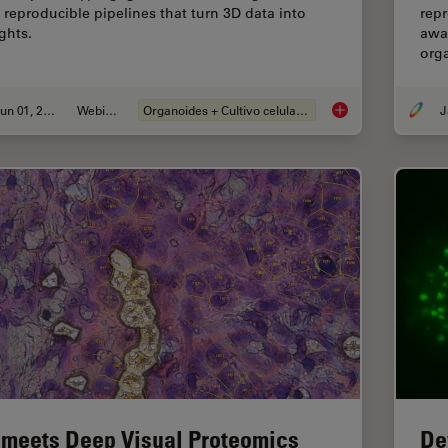
 reproducible pipelines that turn 3D data into
repr
ghts.
awar
org
Jun 01, 2026
Webinar
Organoides + Cultivo celular 3D
Multiscale Imaging o
 meets Deep Visual Proteomics
De