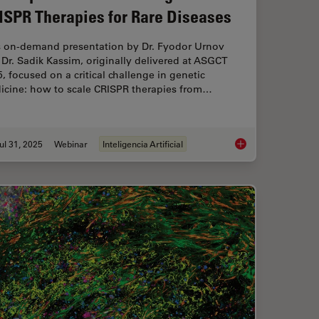
ISPR Therapies for Rare Diseases
s on-demand presentation by Dr. Fyodor Urnov
Dr. Sadik Kassim, originally delivered at ASGCT
, focused on a critical challenge in genetic
icine: how to scale CRISPR therapies from…
ul 31, 2025
Webinar
Inteligencia Artificial
l Proteomics (DVP) to Advance Disease Research
Development and Der