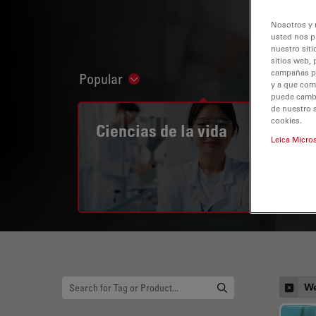
Nosotros y 
usted nos p
nuestro siti
sitios web, 
campañas pub
Popular
Show subnavigation
y a que com
puede cambia
de nuestro 
cookies.
Ciencias de la vida
Leica Micro
We