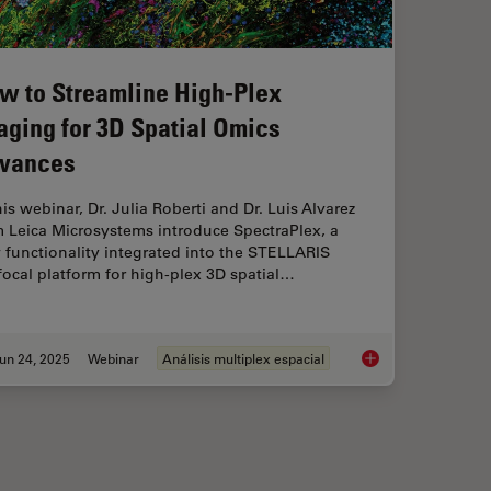
w to Streamline High-Plex
aging for 3D Spatial Omics
vances
his webinar, Dr. Julia Roberti and Dr. Luis Alvarez
m Leica Microsystems introduce SpectraPlex, a
functionality integrated into the STELLARIS
ocal platform for high-plex 3D spatial…
un 24, 2025
Webinar
Análisis multiplex espacial
ctioning and Cryo-EM Workflows for 3D Biological Imaging
How to Streamline H