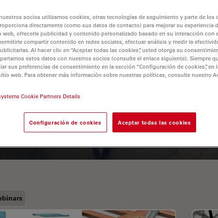
nuestros socios utilizamos cookies, otras tecnologías de seguimiento y parte de los
roporciona directamente (como sus datos de contacto) para mejorar su experiencia 
o web, ofrecerle publicidad y contenido personalizado basado en su interacción con e
permitirle compartir contenido en redes sociales, efectuar análisis y medir la efectivi
licitarias. Al hacer clic en “Aceptar todas las cookies”, usted otorga su consentimie
partamos estos datos con nuestros socios (consulte el enlace siguiente). Siempre qu
r sus preferencias de consentimiento en la sección “Configuración de cookies”, en la
sitio web. Para obtener más información sobre nuestras políticas, consulte nuestro A
A Guide to Fluorescence
systems Cookie Partners Details
Lifetime Imaging Microscopy
(FLIM)
Configuración de cookies
Aceptar todas las cookies
binars