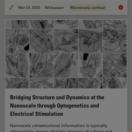
Mar 23, 2020
Whitepaper
Microscopía confocal
Learn h
Bridging Structure and Dynamics at the
Nanoscale through Optogenetics and
Electrical Stimulation
Nanoscale ultrastructural information is typically
obtained by means of static imaging of a fixed and