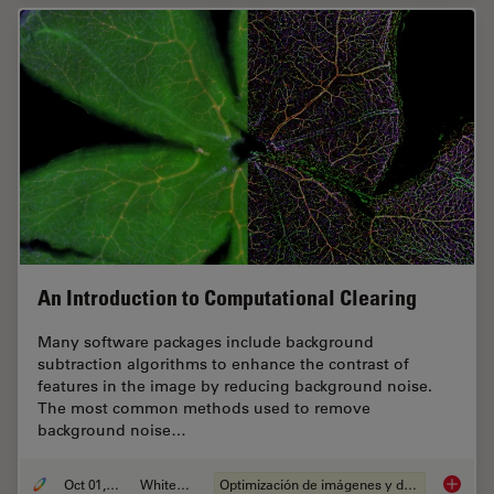
An Introduction to Computational Clearing
Many software packages include background
subtraction algorithms to enhance the contrast of
features in the image by reducing background noise.
The most common methods used to remove
background noise…
Oct 01, 2020
Whitepaper
Optimización de imágenes y deconvolución
An Intr