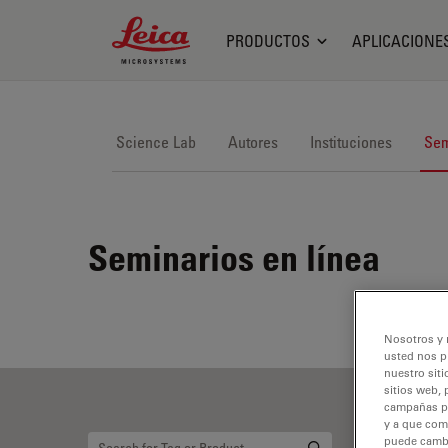
Leica Microsystems Logo
PRODUCTOS
APLICACIONE
Science Lab
Autores
Instituciones
Sem
Seminarios en línea
Nosotros y 
usted nos p
nuestro siti
sitios web, 
campañas pub
y a que com
puede cambia