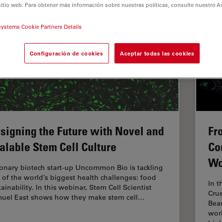
sitio web. Para obtener más información sobre nuestras políticas, consulte nuestro A
systems Cookie Partners Details
Configuración de cookies
Aceptar todas las cookies
signing the Future with Novel and
Fr
alable Stem Cell Culture
Co
Wo
ionary biotech start-up Uncommon Bio is tackling
 of the world’s biggest health challenges: food
In t
ainability. In this webinar, Stem Cell Scientist
Crus
uel East shows how they make stem cell…
Beam
worl