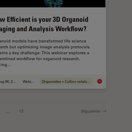
w Efficient is your 3D Organoid
aging and Analysis Workflow?
anoid models have transformed life science
arch but optimizing image analysis protocols
ins a key challenge. This webinar explores a
amlined workflow for organoid research,
rting…
Aug 06, 2024
Webinar
Organoides + Cultivo celular 3D
Migration’s Molecular Secrets
How Efficient is you
...
12
Siguiente