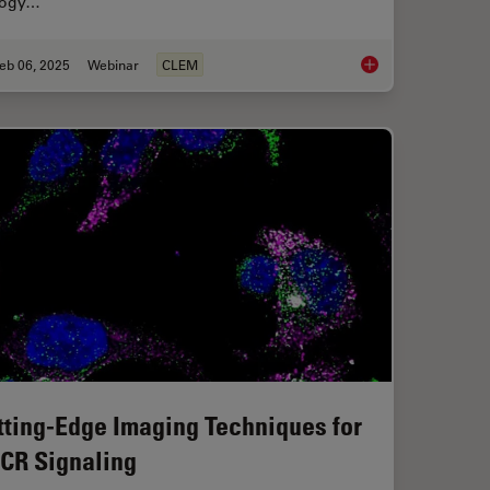
logy…
eb 06, 2025
Webinar
CLEM
 with Novel and Scalable Stem Cell Culture
From Bench to Beam:
tting-Edge Imaging Techniques for
CR Signaling