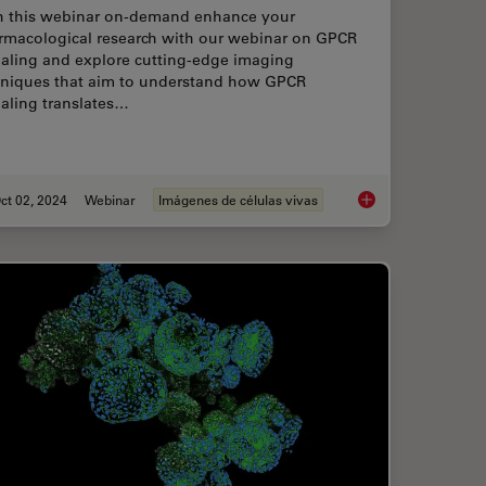
h this webinar on-demand enhance your
rmacological research with our webinar on GPCR
naling and explore cutting-edge imaging
hniques that aim to understand how GPCR
aling translates…
ct 02, 2024
Webinar
Imágenes de células vivas
Regulatory Networks in Embryonic Development
Cutting-Edge Imagin