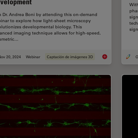
velopment
Wit
pha
n Dr. Andrea Boni by attending this on-demand
sig
inar to explore how light-sheet microscopy
tec
olutionizes developmental biology. This
sign
anced imaging technique allows for high-speed,
umetric…
Nov 20, 2024
Webinar
Captación de imágenes 3D
O
How to Study Gene 