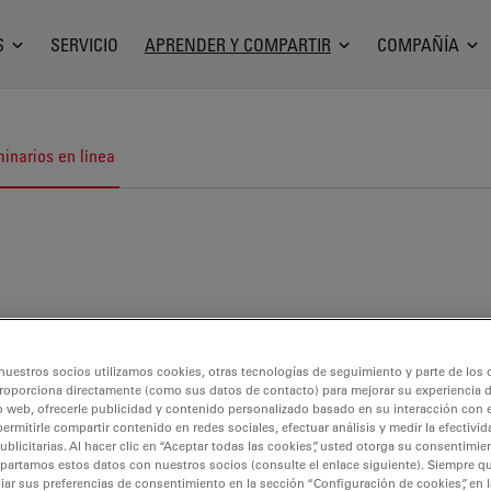
S
SERVICIO
APRENDER Y COMPARTIR
COMPAÑÍA
inarios en línea
nuestros socios utilizamos cookies, otras tecnologías de seguimiento y parte de los
roporciona directamente (como sus datos de contacto) para mejorar su experiencia 
o web, ofrecerle publicidad y contenido personalizado basado en su interacción con e
permitirle compartir contenido en redes sociales, efectuar análisis y medir la efectivi
licitarias. Al hacer clic en “Aceptar todas las cookies”, usted otorga su consentimie
partamos estos datos con nuestros socios (consulte el enlace siguiente). Siempre qu
r sus preferencias de consentimiento en la sección “Configuración de cookies”, en la