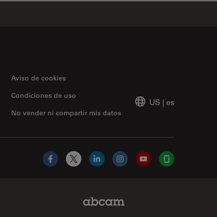
Aviso de cookies
Condiciones de uso
US
|
es
No vender ni compartir mis datos
Facebook
X
LinkedIn
Instagram
YouTube
Glassdoor
Abcam Limited Link