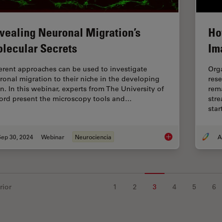
vealing Neuronal Migration’s
Ho
lecular Secrets
Im
ferent approaches can be used to investigate
Org
ronal migration to their niche in the developing
rese
in. In this webinar, experts from The University of
rema
ord present the microscopy tools and…
stre
sta
Sep 30, 2024
Webinar
Neurociencia
Revealing Neuronal 
rior
1
2
3
4
5
6