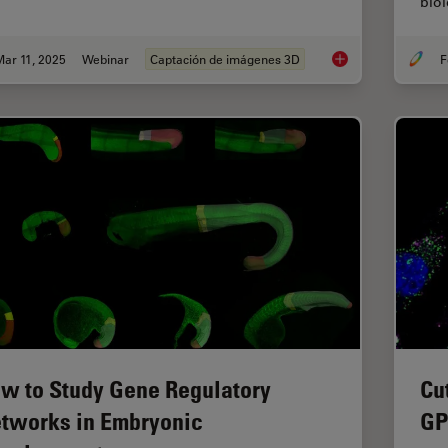
bio
ar 11, 2025
Webinar
Captación de imágenes 3D
F
Designing the Future
w to Study Gene Regulatory
Cu
tworks in Embryonic
GP