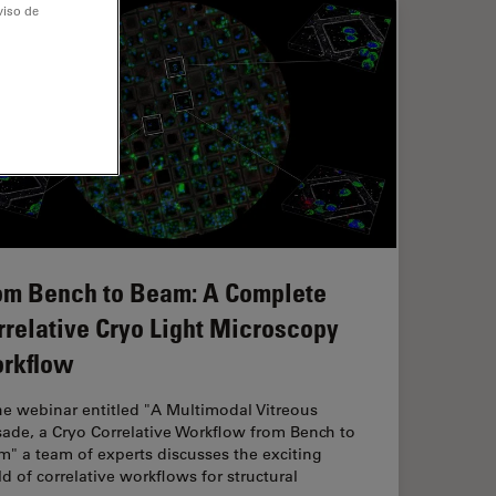
viso de
om Bench to Beam: A Complete
rrelative Cryo Light Microscopy
rkflow
he webinar entitled "A Multimodal Vitreous
ade, a Cryo Correlative Workflow from Bench to
" a team of experts discusses the exciting
d of correlative workflows for structural