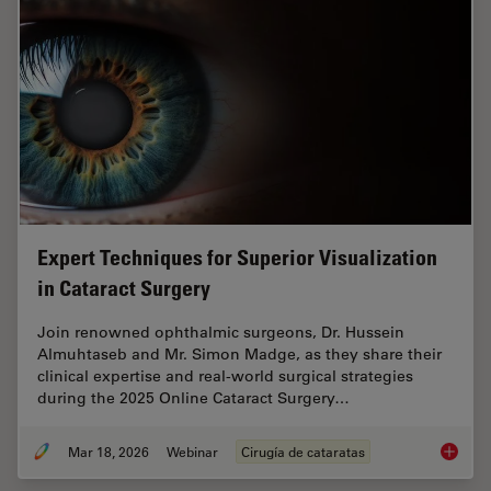
Expert Techniques for Superior Visualization
in Cataract Surgery
Join renowned ophthalmic surgeons, Dr. Hussein
Almuhtaseb and Mr. Simon Madge, as they share their
clinical expertise and real-world surgical strategies
during the 2025 Online Cataract Surgery…
Mar 18, 2026
Webinar
Cirugía de cataratas
Expert T