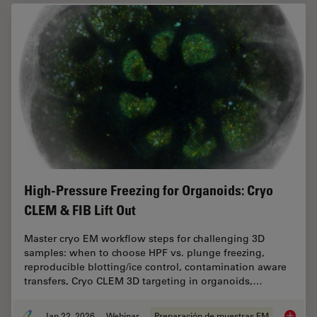
High-Pressure Freezing for Organoids: Cryo
CLEM & FIB Lift Out
Master cryo EM workflow steps for challenging 3D
samples: when to choose HPF vs. plunge freezing,
reproducible blotting/ice control, contamination aware
transfers, Cryo CLEM 3D targeting in organoids,…
Jan 22, 2026
Webinar
Preparación de muestras EM
High-Pr