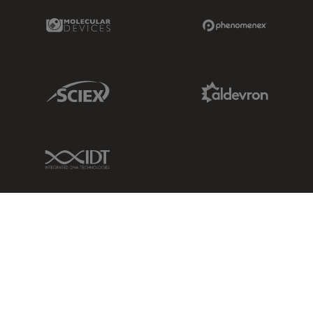
Molecular Devices Link
Phenomenex L
Sciex Link
Aldevron Link
IDT Link