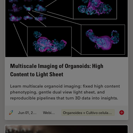
Multiscale Imaging of Organoids: High
Content to Light Sheet
Learn multiscale organoid imaging: fixed high content
phenotyping, gentle dual view light sheet, and
reproducible pipelines that turn 3D data into insights.
Jun 01, 2026
Webinar
Organoides + Cultivo celular 3D
Multisc