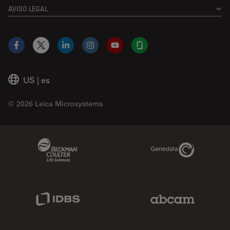
AVISO LEGAL
Facebook
X
LinkedIn
Instagram
YouTube
Glassdoor
US
|
es
© 2026 Leica Microsystems
Beckman Coulter Link
Genedata Link
IDBS Link
Abcam Limited