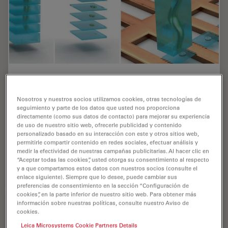
Cryo-ET Sample Preparation: From Waffle
Method to Serial Lift-Out
Nosotros y nuestros socios utilizamos cookies, otras tecnologías de
seguimiento y parte de los datos que usted nos proporciona
Cryo-ET sample preparation becomes more demanding
directamente (como sus datos de contacto) para mejorar su experiencia
when specimens are thicker, larger, or more complex.
de uso de nuestro sitio web, ofrecerle publicidad y contenido
This webinar brings together four perspectives on how
personalizado basado en su interacción con este y otros sitios web,
permitirle compartir contenido en redes sociales, efectuar análisis y
high-pressure freezing can be connected…
medir la efectividad de nuestras campañas publicitarias. Al hacer clic en
“Aceptar todas las cookies”, usted otorga su consentimiento al respecto
y a que compartamos estos datos con nuestros socios (consulte el
Jul 08, 2026
Webinar
Congelación a alta presión
Cryo-ET
enlace siguiente). Siempre que lo desee, puede cambiar sus
preferencias de consentimiento en la sección “Configuración de
cookies”, en la parte inferior de nuestro sitio web. Para obtener más
información sobre nuestras políticas, consulte nuestro Aviso de
cookies.
Leica Microsystems Cookie Partners Details