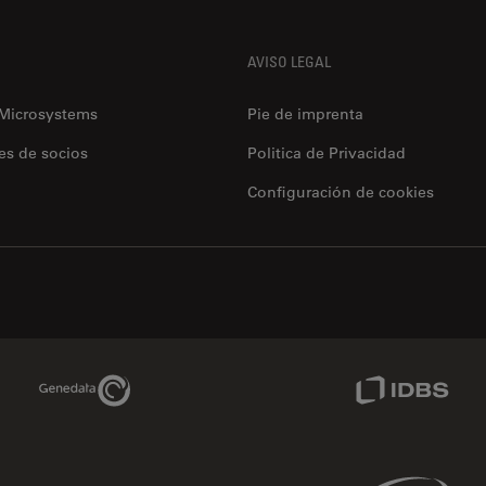
AVISO LEGAL
 Microsystems
Pie de imprenta
es de socios
Politica de Privacidad
Configuración de cookies
Genedata Link
IDBS Link
Phenomenex Link
Sciex Link