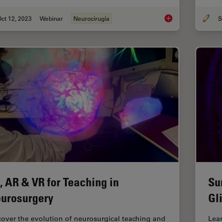
ct 12, 2023
Webinar
Neurocirugía
S
Enhancing Neurosur
, AR & VR for Teaching in
Su
urosurgery
Gl
cover the evolution of neurosurgical teaching and
Lea