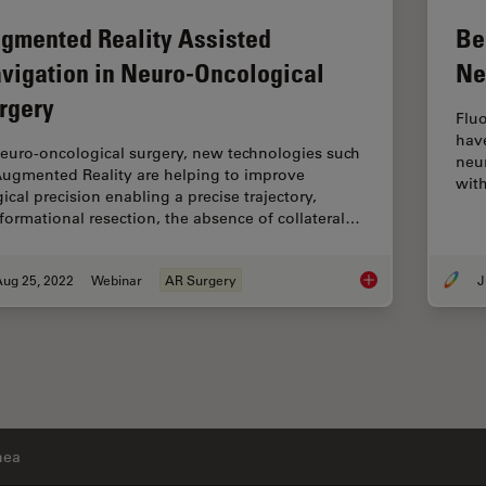
gmented Reality Assisted
Be
vigation in Neuro-Oncological
Ne
rgery
Flu
hav
neuro-oncological surgery, new technologies such
neu
Augmented Reality are helping to improve
wit
ical precision enabling a precise trajectory,
formational resection, the absence of collateral…
Aug 25, 2022
Webinar
AR Surgery
J
Augmented Reality A
nea