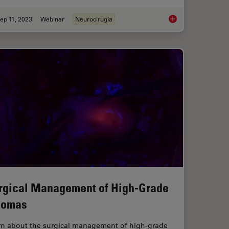
ep 11, 2023
Webinar
Neurocirugía
gery Teaching
Launching a Neurosu
rgical Management of High-Grade
iomas
rn about the surgical management of high-grade