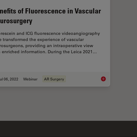
nefits of Fluorescence in Vascular
urosurgery
orescein and ICG fluorescence videoangiography
e transformed the experience of vascular
rosurgeons, providing an intraoperative view
h enriched information. During the Leica 2021…
ul 06, 2022
Webinar
AR Surgery
ssisted Navigation in Neuro-Oncological Surgery
Benefits of Fluoresc