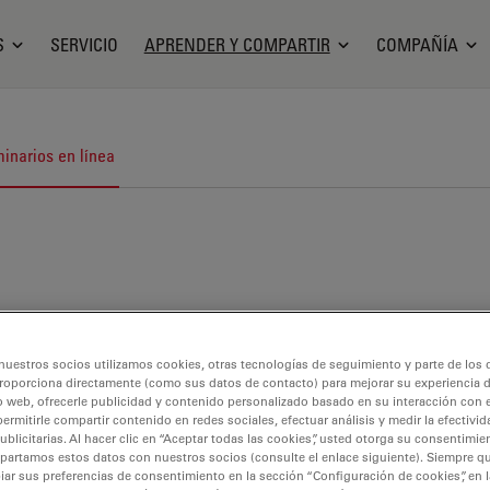
S
SERVICIO
APRENDER Y COMPARTIR
COMPAÑÍA
inarios en línea
nuestros socios utilizamos cookies, otras tecnologías de seguimiento y parte de los
roporciona directamente (como sus datos de contacto) para mejorar su experiencia 
o web, ofrecerle publicidad y contenido personalizado basado en su interacción con e
permitirle compartir contenido en redes sociales, efectuar análisis y medir la efectivi
licitarias. Al hacer clic en “Aceptar todas las cookies”, usted otorga su consentimie
partamos estos datos con nuestros socios (consulte el enlace siguiente). Siempre qu
r sus preferencias de consentimiento en la sección “Configuración de cookies”, en la
urocirugía