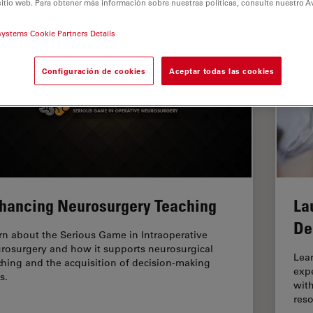
sitio web. Para obtener más información sobre nuestras políticas, consulte nuestro A
systems Cookie Partners Details
Configuración de cookies
Aceptar todas las cookies
hancing Neurosurgery Teaching
La
De
rn about the Serious Game in Intraoperative
rosurgery and how it supports neurosurgical
Lear
ching and the acquisition of decision-making
exp
ls.
with
reso