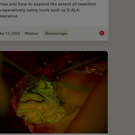
omas and how to expand the extent of resection
a-operatively using tools such as 5-ALA
rescence.
ar 13, 2023
Webinar
Neurocirugía
ching in Neurosurgery
Surgical Managemen