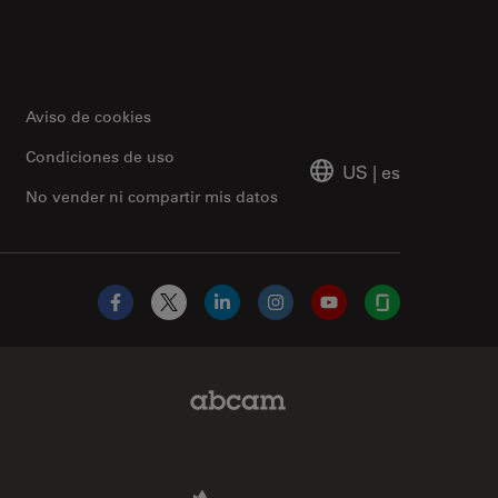
Aviso de cookies
Condiciones de uso
US
|
es
No vender ni compartir mis datos
Facebook
X
LinkedIn
Instagram
YouTube
Glassdoor
Abcam Limited Link
Aldevron Link