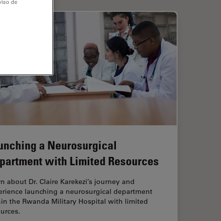
viso de
unching a Neurosurgical
partment with Limited Resources
n about Dr. Claire Karekezi’s journey and
erience launching a neurosurgical department
in the Rwanda Military Hospital with limited
urces.