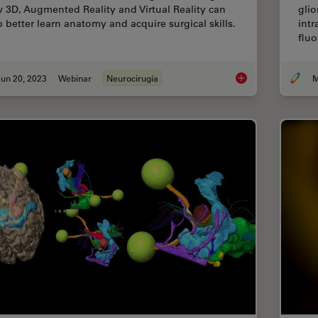
 3D, Augmented Reality and Virtual Reality can
gli
p better learn anatomy and acquire surgical skills.
intr
fluo
un 20, 2023
Webinar
Neurocirugía
M
3D, AR & VR for Tea