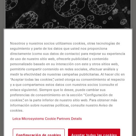
Nosotros y nuestros socios utilizamos cookies, otras tecnologías de
seguimiento y parte de los datos que usted nos proporciona
directamente (como sus datos de contacto) para mejorar su experiencia
Ultramicrotomy Techniques for Materials
de uso de nuestro sitio web, ofrecerle publicidad y contenido
Sectioning
personalizado basado en su interacción con este y otros sitios web,
permitirle compartir contenido en redes sociales, efectuar análisis y
medir la efectividad de nuestras campañas publicitarias. Al hacer clic en
Learn about ultramicrotomy for materials sectioning
“Aceptar todas las cookies”, usted otorga su consentimiento al respecto
when investigating polymers and brittle materials with
y a que compartamos estos datos con nuestros socios (consulte el
transmission (TEM) or scanning electron microscopy
enlace siguiente). Siempre que lo desee, puede cambiar sus
(SEM) or atomic force microscopy.
preferencias de consentimiento en la sección “Configuración de
cookies”, en la parte inferior de nuestro sitio web. Para obtener más
información sobre nuestras políticas, consulte nuestro Aviso de
Oct 09, 2023
Webinar
Ultramicrotomía
Ultrami
cookies.
Leica Microsystems Cookie Partners Details
Configuración de cookies
Aceptar todas las cookies