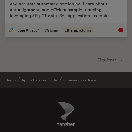
and accurate automated sectioning. Learn about
autoalignment, and efficient sample trimming
leveraging 3D µCT data. See application examples…
Aug 01, 2024
Webinar
Ultramicrotomía
Improve
Siguiente
Inicio
Aprender y compartir
Seminarios en línea
Danaher Logo
Footer