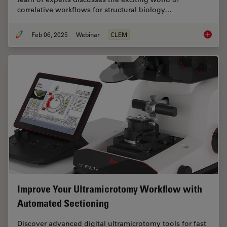
correlative workflows for structural biology…
Feb 06, 2025
Webinar
CLEM
From Be
Improve Your Ultramicrotomy Workflow with
Automated Sectioning
Discover advanced digital ultramicrotomy tools for fast