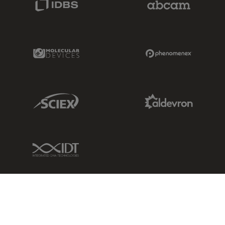
Molecular Devices Link
Phenomenex L
Sciex Link
Aldevron Link
IDT Link