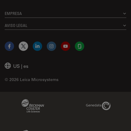
EMPRESA
AVISO LEGAL
Facebook
X
LinkedIn
Instagram
YouTube
Glassdoor
US
|
es
© 2026 Leica Microsystems
Beckman Coulter Link
Genedata Link
IDBS Link
Abcam Limited