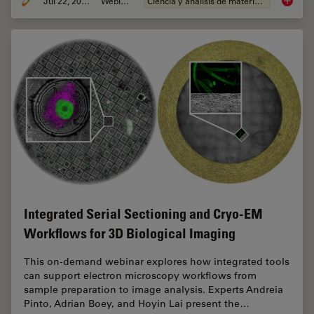
Jul 22, 2025
Webinar
Ciencia y análisis de materiales
Reveali
Integrated Serial Sectioning and Cryo-EM
Workflows for 3D Biological Imaging
This on-demand webinar explores how integrated tools
can support electron microscopy workflows from
sample preparation to image analysis. Experts Andreia
Pinto, Adrian Boey, and Hoyin Lai present the…