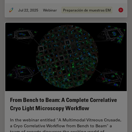
Jul 22, 2025
Webinar
Preparación de muestras EM
Integra
From Bench to Beam: A Complete Correlative
Cryo Light Microscopy Workflow
In the webinar entitled "A Multimodal Vitreous Crusade,
a Cryo Correlative Workflow from Bench to Beam" a
team of experts discusses the exciting world of