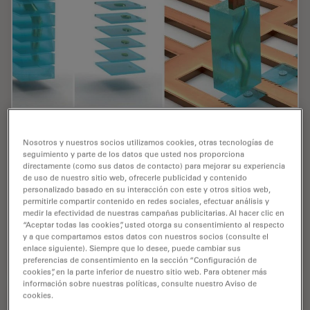
Cryo-ET Sample Preparation: From Waffle
Nosotros y nuestros socios utilizamos cookies, otras tecnologías de
Method to Serial Lift-Out
seguimiento y parte de los datos que usted nos proporciona
directamente (como sus datos de contacto) para mejorar su experiencia
Cryo-ET sample preparation becomes more demanding
de uso de nuestro sitio web, ofrecerle publicidad y contenido
when specimens are thicker, larger, or more complex.
personalizado basado en su interacción con este y otros sitios web,
permitirle compartir contenido en redes sociales, efectuar análisis y
This webinar brings together four perspectives on how
medir la efectividad de nuestras campañas publicitarias. Al hacer clic en
high-pressure freezing can be connected…
“Aceptar todas las cookies”, usted otorga su consentimiento al respecto
y a que compartamos estos datos con nuestros socios (consulte el
enlace siguiente). Siempre que lo desee, puede cambiar sus
Jul 08, 2026
Webinar
Congelación a alta presión
Cryo-ET
preferencias de consentimiento en la sección “Configuración de
cookies”, en la parte inferior de nuestro sitio web. Para obtener más
información sobre nuestras políticas, consulte nuestro Aviso de
cookies.