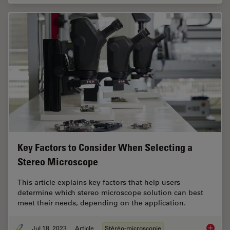
Key Factors to Consider When Selecting a
Stereo Microscope
This article explains key factors that help users
determine which stereo microscope solution can best
meet their needs, depending on the application.
Jul 18, 2023
Article
Stéréo-microscopie
Key Fac