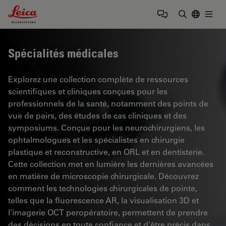
Leica Microsystems Logo
Togg
Saisir un t
Spécialités médicales
Explorez une collection complète de ressources
scientifiques et cliniques conçues pour les
professionnels de la santé, notamment des points de
vue de pairs, des études de cas cliniques et des
symposiums. Conçue pour les neurochirurgiens, les
ophtalmologues et les spécialistes en chirurgie
plastique et reconstructive, en ORL et en dentisterie.
Cette collection met en lumière les dernières avancées
en matière de microscopie chirurgicale. Découvrez
comment les technologies chirurgicales de pointe,
telles que la fluorescence AR, la visualisation 3D et
l'imagerie OCT peropératoire, permettent de prendre
des décisions en toute confiance et d'être précis dans