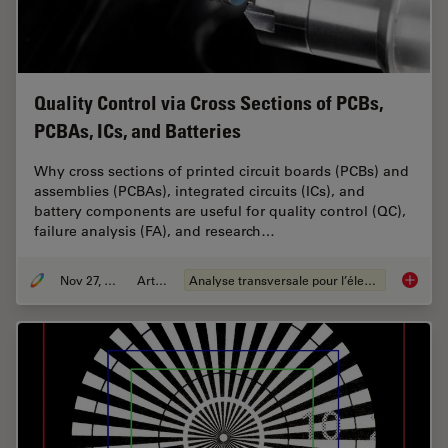
Quality Control via Cross Sections of PCBs,
PCBAs, ICs, and Batteries
Why cross sections of printed circuit boards (PCBs) and
assemblies (PCBAs), integrated circuits (ICs), and
battery components are useful for quality control (QC),
failure analysis (FA), and research…
Nov 27, 2023
Article
Analyse transversale pour l’électronique
Quality 