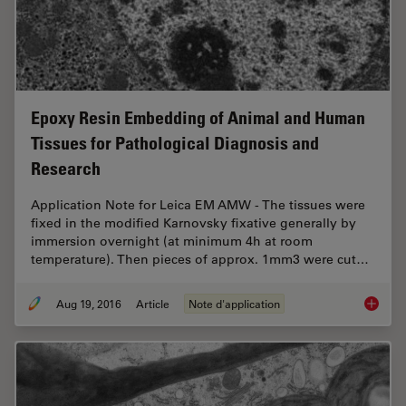
Epoxy Resin Embedding of Animal and Human
Tissues for Pathological Diagnosis and
Research
Application Note for Leica EM AMW - The tissues were
fixed in the modified Karnovsky fixative generally by
immersion overnight (at minimum 4h at room
temperature). Then pieces of approx. 1mm3 were cut…
Aug 19, 2016
Article
Note d'application
Epoxy R