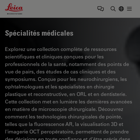
Leica Microsystems Logo
Togg
Saisir un t
Spécialités médicales
Explorez une collection complète de ressources
scientifiques et cliniques conçues pour les
professionnels de la santé, notamment des points de
vue de pairs, des études de cas cliniques et des
symposiums. Conçue pour les neurochirurgiens, les
ophtalmologues et les spécialistes en chirurgie
plastique et reconstructive, en ORL et en dentisterie.
Cette collection met en lumière les dernières avancées
en matière de microscopie chirurgicale. Découvrez
comment les technologies chirurgicales de pointe,
telles que la fluorescence AR, la visualisation 3D et
l'imagerie OCT peropératoire, permettent de prendre
des décisions en toute confiance et d'être précis dans