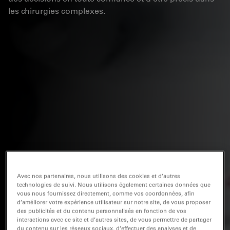
les chirurgies complexes.
Avec nos partenaires, nous utilisons des cookies et d’autres
technologies de suivi. Nous utilisons également certaines données que
vous nous fournissez directement, comme vos coordonnées, afin
d’améliorer votre expérience utilisateur sur notre site, de vous proposer
des publicités et du contenu personnalisés en fonction de vos
interactions avec ce site et d’autres sites, de vous permettre de partager
du contenu sur les réseaux sociaux, d’effectuer des analyses et de