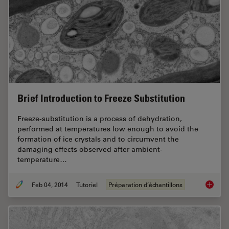
Brief Introduction to Freeze Substitution
Freeze-substitution is a process of dehydration,
performed at temperatures low enough to avoid the
formation of ice crystals and to circumvent the
damaging effects observed after ambient-
temperature…
Feb 04, 2014
Tutoriel
Préparation d’échantillons
Brief In