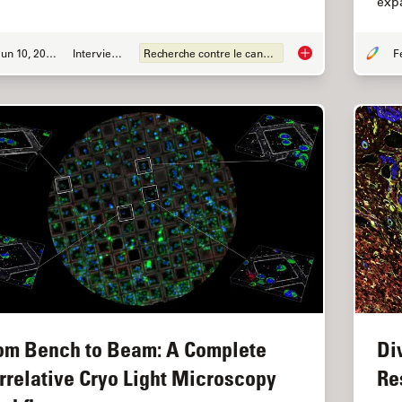
expa
Jun 10, 2025
Interviews
Recherche contre le cancer
Transforming Resear
om Bench to Beam: A Complete
Di
rrelative Cryo Light Microscopy
Re