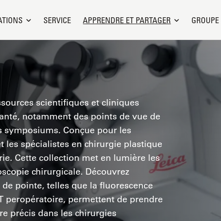
ATIONS
SERVICE
APPRENDRE ET PARTAGER
GROUPE
sources scientifiques et cliniques
santé, notamment des points de vue de
des symposiums. Conçue pour les
 les spécialistes en chirurgie plastique
rie. Cette collection met en lumière les
scopie chirurgicale. Découvrez
de pointe, telles que la fluorescence
CT peropératoire, permettent de prendre
re précis dans les chirurgies