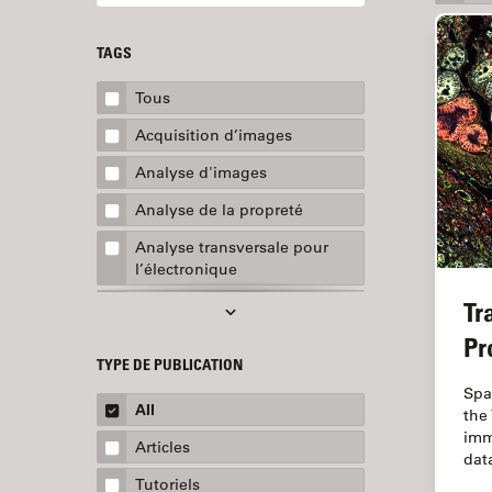
TAGS
Tous
Acquisition d’images
Analyse d'images
Analyse de la propreté
Analyse transversale pour
l’électronique
Tr
AR Surgery
Pr
Assemblée
TYPE DE PUBLICATION
Assurance de la qualité /
Spa
Contrôle de la qualité
All
the
imm
Automobile et aérospatial
Articles
dat
Biologie cellulaire
Tutoriels