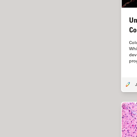
Dentisterie
Diffusion Raman cohérente
Un
(CRS)
Co
Dissection
Drosophila Research
Col
Whil
Éducation
dev
Ergonomie
pro
F-Techniques
Fabrication de batteries
J
FLIM (Fluorescence Lifetime
Imaging Microscopy)
Fluorescence
Fluorophore
FluoSync