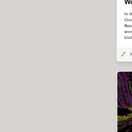
Wo
Chirurgie de la cornée
Chirurgie de la rétine
In 
Cru
Chirurgie du glaucome
Bea
wor
Circuit imprimé (PCB)
bio
CLEM
Coloration
F
Congélation à haute pression
Conservation de l'art
Contrast Methods in Light
Microscopy
Cryo SEM
Cryo-microscopie
électronique
Culture cellulaire