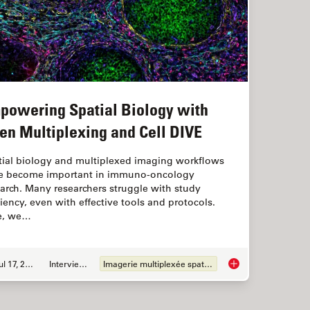
powering Spatial Biology with
en Multiplexing and Cell DIVE
tial biology and multiplexed imaging workflows
e become important in immuno-oncology
arch. Many researchers struggle with study
ciency, even with effective tools and protocols.
e, we…
Jul 17, 2024
Interviews
Imagerie multiplexée spatiale
s: Exploring Tumor Complexity and Therapeutic Insights
Empowering Spatial B