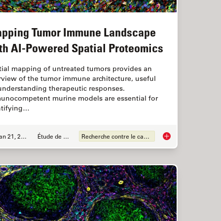
pping Tumor Immune Landscape
th AI-Powered Spatial Proteomics
tial mapping of untreated tumors provides an
rview of the tumor immune architecture, useful
 understanding therapeutic responses.
unocompetent murine models are essential for
ntifying…
Jan 21, 2025
Étude de cas
Recherche contre le cancer
Complexity of Colon Cancer with Big Data
Mapping Tumor Immu