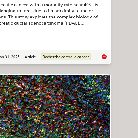
reatic cancer, with a mortality rate near 40%, is
lenging to treat due to its proximity to major
ns. This story explores the complex biology of
creatic ductal adenocarcinoma (PDAC),…
an 31, 2025
Article
Recherche contre le cancer
 A Complete Correlative Cryo Light Microscopy Workflow
Dive into Pancreatic