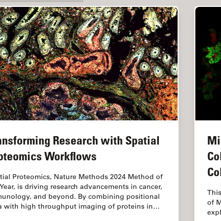
ansforming Research with Spatial
Mi
oteomics Workflows
Co
Co
tial Proteomics, Nature Methods 2024 Method of
 Year, is driving research advancements in cancer,
This
unology, and beyond. By combining positional
of M
a with high throughput imaging of proteins in…
exp