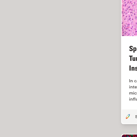
Fonctionnalités de
STELLARIS
Fraisage par faisceau d'ions
FRAP
FRET
Sp
Gynécologie et urologie
Tu
HyD
In
Imagerie 3D
In c
Imagerie et analyse
int
tissulaires avancées
mic
Imagerie in vivo de
inf
l'organisme entier
Imagerie multiplexée spatiale
Imagerie pour cellules
vivantes