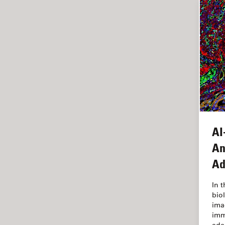
Imagerie quantitative
Imagerie THUNDER
Immunofluorescence
Industrie des métaux
Industrie électronique et des
semi-conducteurs
Intelligence Artificielle
Inverted Microscopy
AI
L'histoire
An
Les bases de la microscopie
Ad
Limite de diffraction
In 
Logiciel de microscope
bio
Maladies neurodégénératives
ima
imm
Médecine Légale