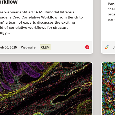
rkflow
Panc
chal
the webinar entitled "A Multimodal Vitreous
orga
sade, a Cryo Correlative Workflow from Bench to
pan
m" a team of experts discusses the exciting
ld of correlative workflows for structural
logy…
eb 06, 2025
Webinaire
CLEM
J
From Bench to Beam: