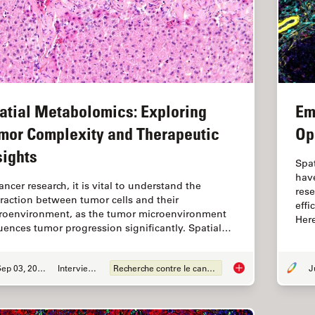
atial Metabolomics: Exploring
Em
mor Complexity and Therapeutic
Op
sights
Spa
hav
ancer research, it is vital to understand the
rese
eraction between tumor cells and their
effi
roenvironment, as the tumor microenvironment
Her
luences tumor progression significantly. Spatial…
Sep 03, 2024
Interviews
Recherche contre le cancer
Spatial Metabolomic