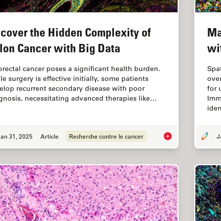
cover the Hidden Complexity of
Ma
lon Cancer with Big Data
wi
orectal cancer poses a significant health burden.
Spa
e surgery is effective initially, some patients
ove
elop recurrent secondary disease with poor
for
gnosis, necessitating advanced therapies like…
Imm
ide
an 31, 2025
Article
Recherche contre le cancer
Uncover the Hidden 