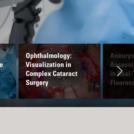
Ophthalmology:
Aneurys
e
Visualization in
Assessi
Complex Cataract
in Real
Ne
Surgery
Fluores