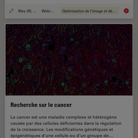
May 08, 2020
Webinaire
Optimisation de l'image et déconvolution
Computa
Recherche sur le cancer
Le cancer est une maladie complexe et hétérogène
causée par des cellules déficientes dans la régulation
de la croissance. Les modifications génétiques et
épigénétiques d’une cellule ou d’un groupe de…