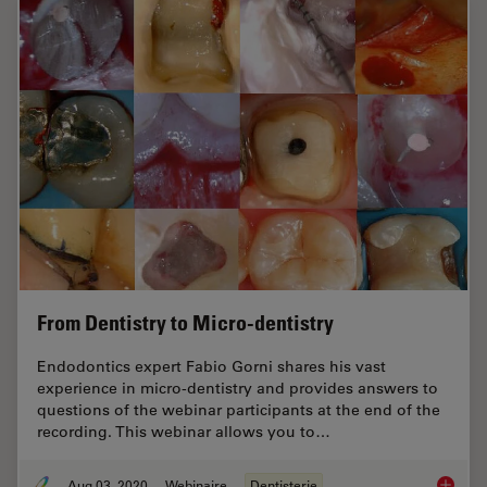
From Dentistry to Micro-dentistry
Endodontics expert Fabio Gorni shares his vast
experience in micro-dentistry and provides answers to
questions of the webinar participants at the end of the
recording. This webinar allows you to…
Aug 03, 2020
Webinaire
Dentisterie
From De