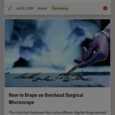
Jul 24, 2020
Article
Dentisterie
How Den
How to Drape an Overhead Surgical
Microscope
The tutorial features the Leica ARveo digital Augmented