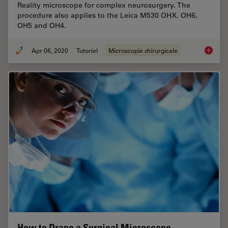
Reality microscope for complex neurosurgery. The
procedure also applies to the Leica M530 OHX, OH6,
OH5 and OH4.
Apr 06, 2020
Tutoriel
Microscopie chirurgicale
How to 
How to Drape a Surgical Microscope