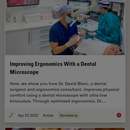
Improving Ergonomics With a Dental
Microscope
Here, we show you how Dr. David Blanc, a dental
surgeon and ergonomics consultant, improves physical
comfort using a dental microscope with ultra-low
binoculars. Through optimized ergonomics, Dr.…
Apr 07, 2022
Article
Dentisterie
Improvi