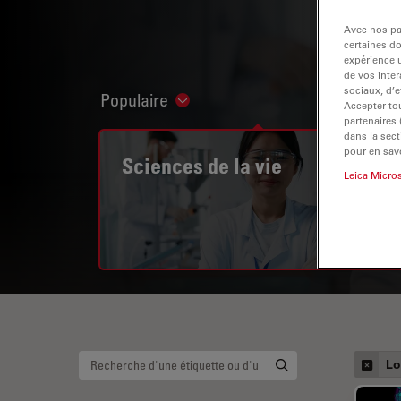
Avec nos par
certaines d
expérience u
de vos inter
sociaux, d’e
Populaire
Show subnavigation
Accepter tou
partenaires
dans la sect
pour en savo
Sciences de la vie
Leica Micro
Lo