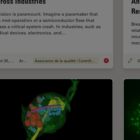
ross Industries
An
Re
cision is paramount. Imagine a pacemaker that
ls mid-operation or a semiconductor flaw that
Brea
es a critical system crash. In industries, such as
rel
ical devices, electronics, and…
micr
mec
Oct 30, 2025
Article
Assurance de la qualité / Contrôle de la qualité
O
Quality Assurance I