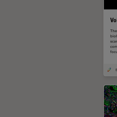
Fraisage par faisceau d'ions
FRAP
Vo
FRET
The
Gynécologie et urologie
bio
sca
HyD
com
foc
Imagerie 3D
Imagerie et analyse
tissulaires avancées
Imagerie in vivo de
l'organisme entier
Imagerie multiplexée spatiale
Imagerie pour cellules
vivantes
Imagerie quantitative