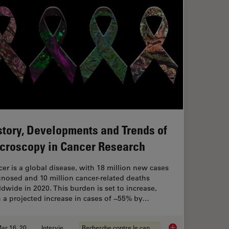
story, Developments and Trends of
croscopy in Cancer Research
er is a global disease, with 18 million new cases
nosed and 10 million cancer-related deaths
dwide in 2020. This burden is set to increase,
 a projected increase in cases of ~55% by…
Mar 16, 2026
Interviews
Recherche contre le cancer
anoid Imaging Approach for Early Drug Discovery?
History, Developmen