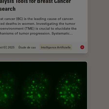
alysis Tools for Breast Cancer
search
st cancer (BC) is the leading cause of cancer-
ated deaths in women. Investigating the tumor
oenvironment (TME) is crucial to elucidate the
hanisms of tumor progression. Systematic…
ct 07, 2025
Étude de cas
Intelligence Artificielle
mprovement Across Industries
AI-Powered Hi-Plex S