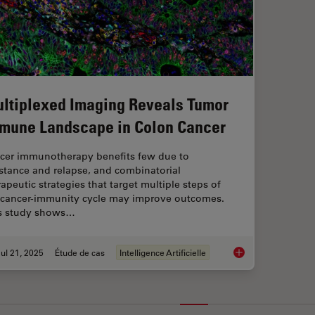
ltiplexed Imaging Reveals Tumor
mune Landscape in Colon Cancer
cer immunotherapy benefits few due to
istance and relapse, and combinatorial
rapeutic strategies that target multiple steps of
 cancer-immunity cycle may improve outcomes.
s study shows…
ul 21, 2025
Étude de cas
Intelligence Artificielle
Multiplexed Imagin