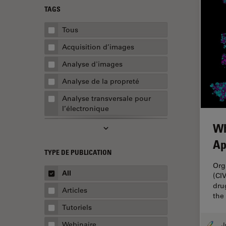
TAGS
Tous
Acquisition d’images
Analyse d'images
Analyse de la propreté
Analyse transversale pour
l’électronique
Wh
AR Surgery
Ap
Assemblée
TYPE DE PUBLICATION
Assurance de la qualité /
Org
Contrôle de la qualité
All
(CI
dru
Automobile et aérospatial
Articles
the
Biologie cellulaire
Tutoriels
Biopharmaceutique
Webinaire