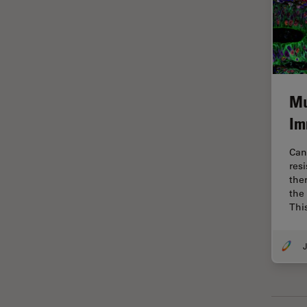
Imagerie THUNDER
Immunofluorescence
Industrie des métaux
Industrie électronique et des
semi-conducteurs
Mu
Intelligence Artificielle
Im
Inverted Microscopy
Can
L'histoire
res
the
Les bases de la microscopie
the
Thi
Limite de diffraction
Logiciel de microscope
J
Maladies neurodégénératives
Médecine Légale
Métallographie