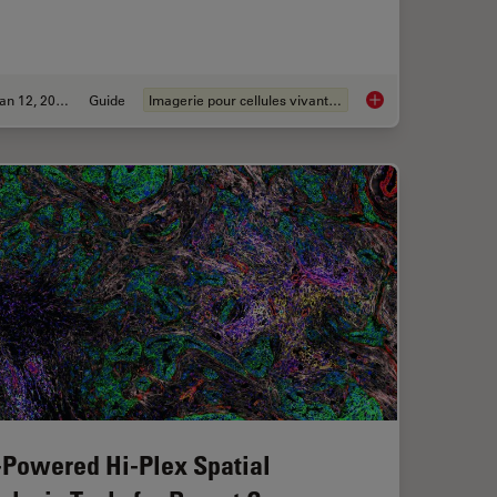
Jan 12, 2026
Guide
Imagerie pour cellules vivantes
Prevents Downtime in Ghent
Guide to Live-Cell I
-Powered Hi-Plex Spatial