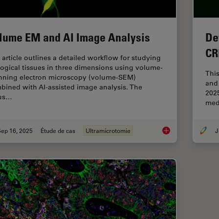
lume EM and AI Image Analysis
De
CR
 article outlines a detailed workflow for studying
logical tissues in three dimensions using volume-
Thi
nning electron microscopy (volume-SEM)
and 
bined with AI-assisted image analysis. The
2025
us…
med
Sep 16, 2025
Étude de cas
Ultramicrotomie
J
Volume EM and AI I