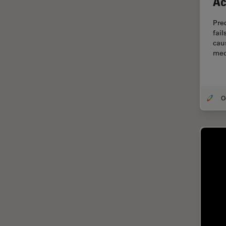
Ac
Diffusion Raman cohérente
(CRS)
Pre
Dissection
fai
caus
Drosophila Research
med
Éducation
Ergonomie
F-Techniques
Fabrication de batteries
FLIM (Fluorescence Lifetime
Imaging Microscopy)
Fluorescence
Fluorophore
FluoSync
Fonctionnalités de
STELLARIS