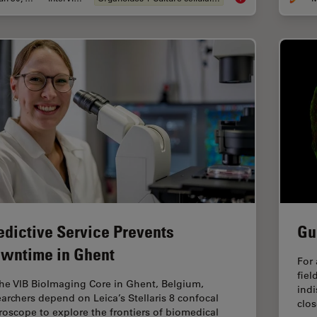
edictive Service Prevents
Gu
wntime in Ghent
For 
fiel
the VIB BioImaging Core in Ghent, Belgium,
indi
earchers depend on Leica’s Stellaris 8 confocal
clos
roscope to explore the frontiers of biomedical