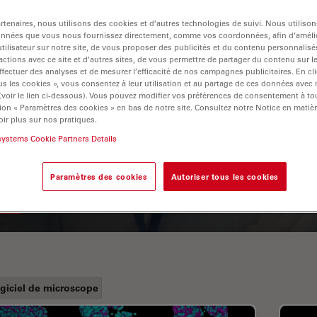
tenaires, nous utilisons des cookies et d’autres technologies de suivi. Nous utiliso
onnées que vous nous fournissez directement, comme vos coordonnées, afin d’amélio
tilisateur sur notre site, de vous proposer des publicités et du contenu personnalisé
actions avec ce site et d’autres sites, de vous permettre de partager du contenu sur l
ffectuer des analyses et de mesurer l’efficacité de nos campagnes publicitaires. En cl
s les cookies », vous consentez à leur utilisation et au partage de ces données avec
 (voir le lien ci-dessous). Vous pouvez modifier vos préférences de consentement à 
ion « Paramètres des cookies » en bas de notre site. Consultez notre Notice en matiè
ir plus sur nos pratiques.
A Guide to Fluorescence
systems Cookie Partners Details
Lifetime Imaging Microscopy
(FLIM)
Paramètres des cookies
Autoriser tous les cookies
giciel de microscope