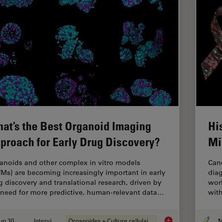
at’s the Best Organoid Imaging
Hi
proach for Early Drug Discovery?
Mi
anoids and other complex in vitro models
Canc
VMs) are becoming increasingly important in early
diag
g discovery and translational research, driven by
worl
 need for more predictive, human-relevant data…
with
Jun 30, 2026
Interviews
Organoïdes + Culture cellulaire en 3D
What’s the Best Org