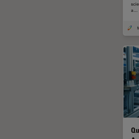
Chirurgie de la rétine
sci
a…
Chirurgie du glaucome
Circuit imprimé (PCB)
CLEM
Coloration
Congélation à haute pression
Conservation de l'art
Contrast Methods in Light
Microscopy
Cryo SEM
Cryo-microscopie
électronique
Culture cellulaire
Qu
Dentisterie